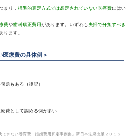
つまり，
標準的算定方式では想定されていない医療費
にはい
療費
や
歯科矯正費用
があります。いずれも
夫婦で分担すべき
あります。
い医療費の具体例＞
の問題もある（後記）
医療費として認める例が多い
決できない養育費・婚姻費用算定事例集』新日本法規出版２０１５