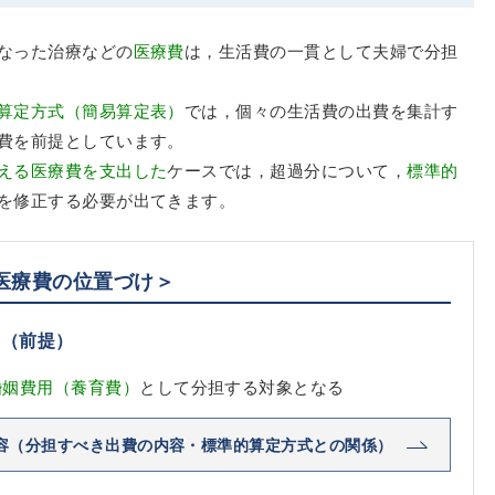
なった治療などの
医療費
は，生活費の一貫として夫婦で分担
算定方式（簡易算定表）
では，個々の生活費の出費を集計す
費を前提としています。
える医療費を支出した
ケースでは，超過分について，
標準的
を修正する必要が出てきます。
医療費の位置づけ＞
け（前提）
婚姻費用（養育費）
として分担する対象となる
容（分担すべき出費の内容・標準的算定方式との関係）