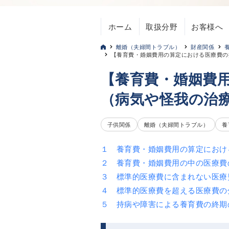
ホーム
取扱分野
お客様へ
離婚（夫婦間トラブル）
財産関係
【養育費・婚姻費用の算定における医療費の
【養育費・婚姻費
（病気や怪我の治
子供関係
離婚（夫婦間トラブル）
養
１ 養育費・婚姻費用の算定におけ
２ 養育費・婚姻費用の中の医療費
３ 標準的医療費に含まれない医療
４ 標準的医療費を超える医療費の
５ 持病や障害による養育費の終期