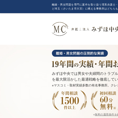
離婚・男女問題を専門に案件を取り扱う理系弁護士・
と埼玉（さいたま市大宮）に構える事務所はどちら
みずほ中央では男女や夫婦間のトラブル
を最大限活かした最適戦略を徹底して
※マスコミ・取材実績多数の有名事務所。クレ
※
無料の適用条件を