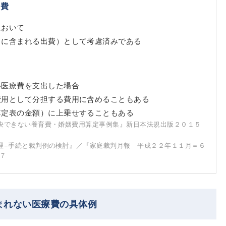
療費
において
（に含まれる出費）として考慮済みである
い医療費を支出した場合
費用として分担する費用に含めることもある
算定表の金額）に上乗せすることもある
決できない養育費・婚姻費用算定事例集』新日本法規出版２０１５
理−手続と裁判例の検討』／『家庭裁判月報 平成２２年１１月＝６
７
まれない医療費の具体例