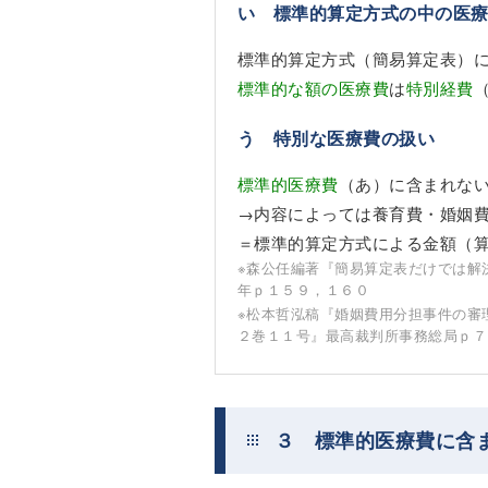
い 標準的算定方式の中の医
標準的算定方式（簡易算定表）
標準的な額の医療費
は
特別経費
う 特別な医療費の扱い
標準的医療費
（あ）に含まれな
→内容によっては養育費・婚姻
＝標準的算定方式による金額（
※森公任編著『簡易算定表だけでは解
年ｐ１５９，１６０
※松本哲泓稿『婚姻費用分担事件の審
２巻１１号』最高裁判所事務総局ｐ７
３ 標準的医療費に含