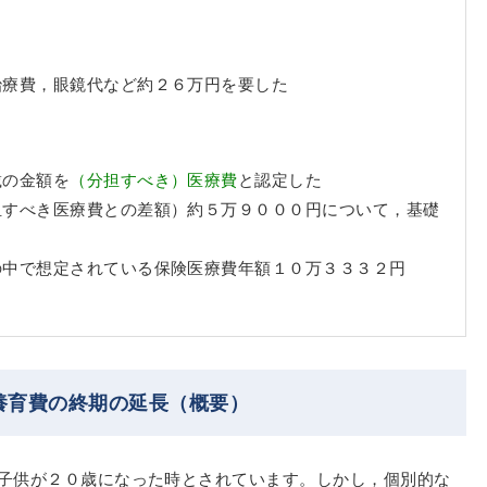
治療費，眼鏡代など約２６万円を要した
載の金額を
（分担すべき）医療費
と認定した
担すべき医療費との差額）約５万９０００円について，基礎
の中で想定されている保険医療費年額１０万３３３２円
養育費の終期の延長（概要）
子供が２０歳になった時とされています。しかし，個別的な