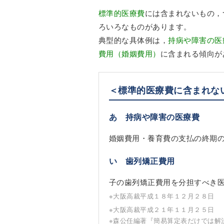
標準的医療費
には含まれないもの，
ろいろなものがあります。
典型的な具体例は，
持病や障害の医
費用（婚姻費用）
に含まれる傾向が
＜標準的医療費に含まれな
あ 持病や障害の医療費
婚姻費用・養育費の支払の終期
い 歯列矯正費用
子の歯列矯正費用を分担すべき
※大阪高裁平成１８年１２月２８日
※大阪高裁平成２１年１１月２５日
※森公任編著『簡易算定表だけでは解