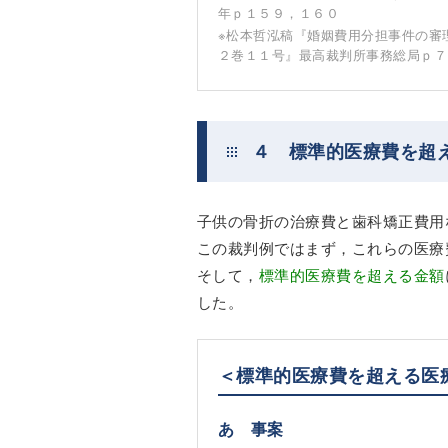
年ｐ１５９，１６０
※松本哲泓稿『婚姻費用分担事件の審
２巻１１号』最高裁判所事務総局ｐ７
４ 標準的医療費を超
子供の骨折の治療費と歯科矯正費用
この裁判例ではまず，これらの医療
そして，
標準的医療費を超える金額
した。
＜標準的医療費を超える医
あ 事案