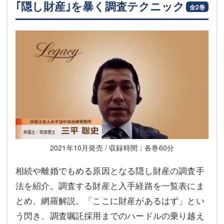
｢隠し財産｣を暴く調査テクニック
全2巻
2021年10月発売 / 収録時間：各巻60分
相続や離婚でもめる原因となる隠し財産の調査手
法を紹介。調査する財産と入手経路を一覧表にま
とめ、網羅解説。「ここに財産があるはず」とい
う閃き、調査嘱託採用までのハードルの乗り越え