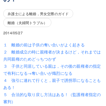
三平 隆史
三平 隆史
吉元 優仁
吉元 優仁
弁護士による離婚，男女交際のガイド
弁護士費用
離婚（夫婦間トラブル）
小川 祐
弁護士費用
不動産
2014/05/27
不動産
相続・遺言
１ 離婚の前は子供の奪い合いがよく起きる
２ 離婚成立の時に親権者が決まるけど，それまでは
相続・遺言
離婚（夫婦間トラブル）
共同親権のためどっちつかず
離婚（夫婦間トラブル）
企業法務
３ 子供と同居している親は，その後の親権者の指定
で有利になる→奪い合いが熾烈になる
企業法務
労働問題（解雇，残業等）
４ 強引に連れて行くと，親子で誘拐罪になることも
労働問題（解雇，残業等）
刑事弁護
ある！
刑事弁護
交通事故
５ 合法的な取り戻し方法はある！（監護権者指定の
審判）
交通事故
不動産登記