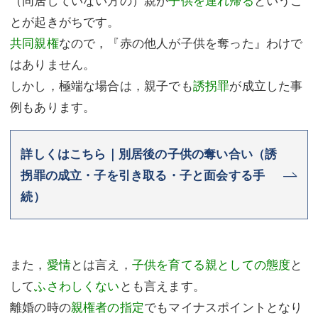
とが起きがちです。
共同親権
なので，『赤の他人が子供を奪った』わけで
はありません。
しかし，極端な場合は，親子でも
誘拐罪
が成立した事
例もあります。
詳しくはこちら｜別居後の子供の奪い合い（誘
拐罪の成立・子を引き取る・子と面会する手
続）
また，
愛情
とは言え，
子供を育てる親としての態度
と
して
ふさわしくない
とも言えます。
離婚の時の
親権者の指定
でもマイナスポイントとなり