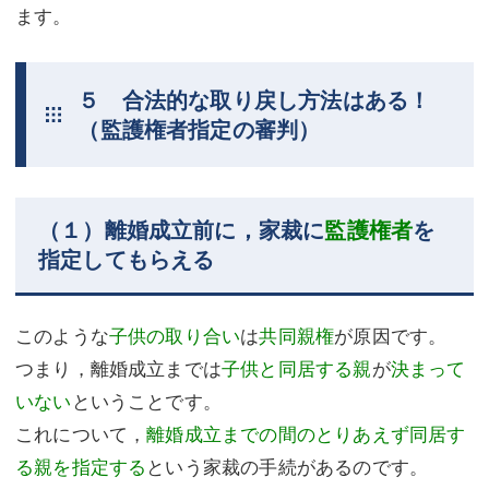
ます。
５ 合法的な取り戻し方法はある！
（監護権者指定の審判）
（１）離婚成立前に，家裁に
監護権者
を
指定してもらえる
このような
子供の取り合い
は
共同親権
が原因です。
つまり，離婚成立までは
子供と同居する親
が
決まって
いない
ということです。
これについて，
離婚成立までの間のとりあえず同居す
る親を指定する
という家裁の手続があるのです。