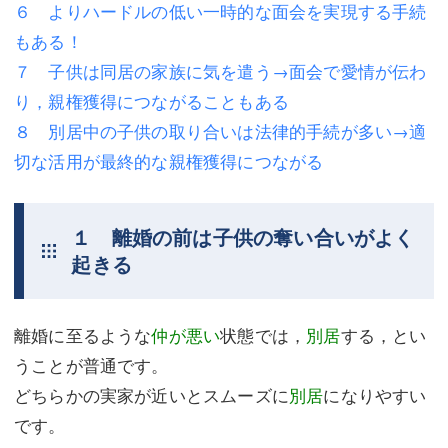
６ よりハードルの低い一時的な面会を実現する手続
不動産登記
商業登記
もある！
７ 子供は同居の家族に気を遣う→面会で愛情が伝わ
商業登記
調査・書面作成
り，親権獲得につながることもある
調査・書面作成
債務整理
８ 別居中の子供の取り合いは法律的手続が多い→適
切な活用が最終的な親権獲得につながる
マスコミ取材・実績
債務整理
マスコミ取材・実績
アクセス
１ 離婚の前は子供の奪い合いがよく
アクセス
東京事務所 (新宿・四谷)
起きる
東京事務所 (新宿・四谷)
埼玉事務所 (さいたま市)
埼玉事務所 (さいたま市)
川口事務所（埼玉県川口市）
離婚に至るような
仲が悪い
状態では，
別居
する，とい
うことが普通です。
お問い合せフォーム
川口事務所（埼玉県川口市）
どちらかの実家が近いとスムーズに
別居
になりやすい
です。