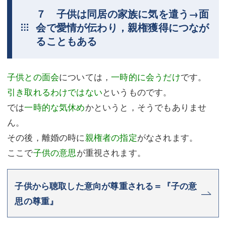
７ 子供は同居の家族に気を遣う→面
会で愛情が伝わり，親権獲得につなが
ることもある
子供との面会
については，
一時的に会うだけ
です。
引き取れるわけではない
というものです。
では
一時的な気休め
かというと，そうでもありませ
ん。
その後，離婚の時に
親権者の指定
がなされます。
ここで
子供の意思
が重視されます。
子供から聴取した意向が尊重される＝『子の意
思の尊重』