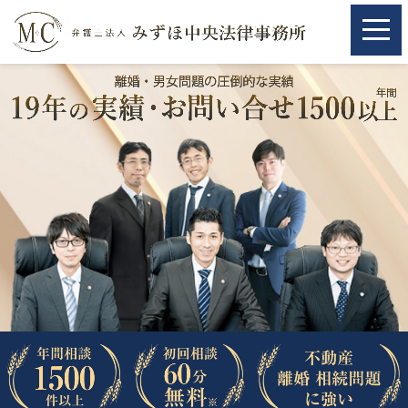
ホーム
ホーム
取扱分野
取扱分野
不動産
不動産
相続・遺言
相続・遺言
離婚（夫婦間トラブル）
離婚（夫婦間トラブル）
企業法務
企業法務
労働問題（解雇，残業等）
労働問題（解雇，残業等）
刑事弁護
刑事弁護
交通事故
交通事故