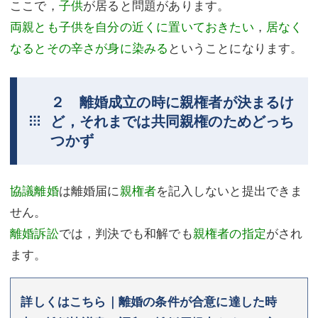
ここで，
子供
が居ると問題があります。
両親とも子供を自分の近くに置いておきたい
，
居なく
なるとその辛さが身に染みる
ということになります。
２ 離婚成立の時に親権者が決まるけ
ど，それまでは共同親権のためどっち
つかず
協議離婚
は離婚届に
親権者
を記入しないと提出できま
せん。
離婚訴訟
では，判決でも和解でも
親権者の指定
がされ
ます。
詳しくはこちら｜離婚の条件が合意に達した時