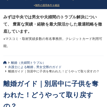
※
無料の適用条件を確認
債務整理
債務整理
みずほ中央では男女や夫婦間のトラブル解決につい
法律相談など（その他）
法律相談など（その他）
て、 豊富な実績・経験を最大限活かした最適戦略を徹
お客様へ
お客様へ
底しています。
みずほ中央の特長・実質編
みずほ中央の特長・実質編
※マスコミ・取材実績多数の有名事務所。クレジットカード利用可
能。
みずほ中央の特長・形式編
みずほ中央の特長・形式編
弁護士紹介
弁護士紹介
離婚（夫婦間トラブル）
弁護士による離婚，男女交際のガイド
三平 聡史
三平 聡史
離婚ガイド｜別居中に子供を奪われた！どうやって取り戻すの？
酒井 博之
酒井 博之
離婚ガイド｜別居中に子供を奪
坂本 陽一
坂本 陽一
われた！どうやって取り戻す
桶川 聡
桶川 聡
の？