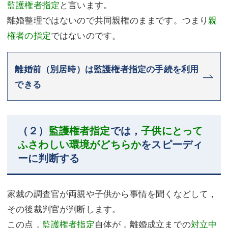
監護権者指定
と言います。
離婚整理ではないので共同親権のままです。つまり
親
権者の指定
ではないのです。
離婚前（別居時）は監護権者指定の手続を利用
できる
（２）
監護権者指定
では，
子供にとって
ふさわしい環境がどちらか
をスピーディ
ーに判断する
家裁の調査官が両親や子供から事情を聞くなどして，
その後裁判官が判断します。
この点，
監護権者指定
自体が，離婚成立までの
対立中