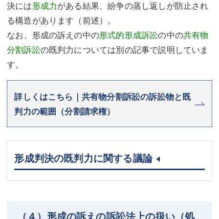
決には
形成力
がある結果、紛争の蒸し返しが防止され
る構造があります（前述）。
なお、形成の訴えの中の
形式的形成訴訟
の中の
共有物
分割訴訟
の既判力については別の記事で説明していま
す。
詳しくはこちら｜共有物分割訴訟の訴訟物と既
判力の範囲（分割請求権）
形成判決の既判力に関する議論
（４）形成の訴えの訴訟法上の扱い（処