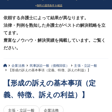
※
無料の適用条件を確認
債務整理
債務整理
依頼する弁護士によって結果が異なります。
法律相談など（その他）
法律相談など（その他）
法律・判例を熟知した弁護士がベストの解決戦略を立
お客様へ
お客様へ
てます。
みずほ中央の特長・実質編
みずほ中央の特長・実質編
豊富なノウハウ・解決実績を掲載しています。ご覧く
ださい。
みずほ中央の特長・形式編
みずほ中央の特長・形式編
弁護士紹介
弁護士紹介
企業法務
民事訴訟一般（債権回収）
主張・立証一般
【形成の訴えの基本事項（定義、特徴、訴えの利益）】
三平 聡史
三平 聡史
【形成の訴えの基本事項（定
酒井 博之
酒井 博之
義、特徴、訴えの利益）】
坂本 陽一
坂本 陽一
桶川 聡
桶川 聡
主張・立証一般
企業法務