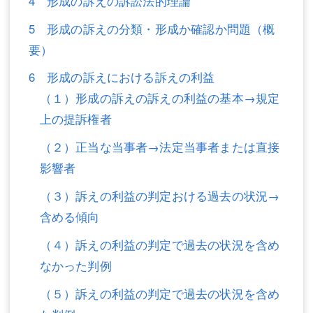
4 形成の訴えの訴訟法的理論
不動産登記
商業登記
5 形成の訴えの分類・形成か確認か問題（概
要）
商業登記
調査・書面作成
6 形成の訴えにおける訴えの利益
調査・書面作成
債務整理
（１）形成の訴えの訴えの利益の基本→規定
マスコミ取材・実績
債務整理
上の提訴権者
マスコミ取材・実績
アクセス
（２）正当な当事者→法定当事者または直接
影響者
アクセス
東京事務所 (新宿・四谷)
（３）訴えの利益の判定おける過去の状況→
東京事務所 (新宿・四谷)
埼玉事務所 (さいたま市)
含める傾向
埼玉事務所 (さいたま市)
川口事務所（埼玉県川口市）
（４）訴えの利益の判定で過去の状況を含め
お問い合せフォーム
川口事務所（埼玉県川口市）
なかった判例
（５）訴えの利益の判定で過去の状況を含め