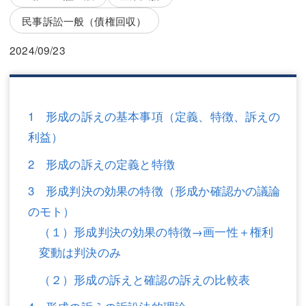
三平 隆史
三平 隆史
民事訴訟一般（債権回収）
吉元 優仁
吉元 優仁
2024/09/23
弁護士費用
小川 祐
弁護士費用
不動産
1 形成の訴えの基本事項（定義、特徴、訴えの
不動産
相続・遺言
利益）
相続・遺言
離婚（夫婦間トラブル）
2 形成の訴えの定義と特徴
離婚（夫婦間トラブル）
企業法務
3 形成判決の効果の特徴（形成か確認かの議論
企業法務
労働問題（解雇，残業等）
のモト）
（１）形成判決の効果の特徴→画一性＋権利
労働問題（解雇，残業等）
刑事弁護
変動は判決のみ
刑事弁護
交通事故
（２）形成の訴えと確認の訴えの比較表
交通事故
不動産登記