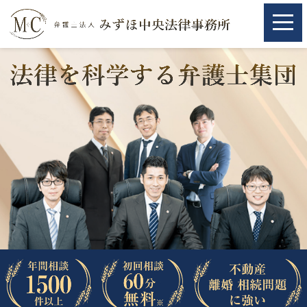
ホーム
ホーム
取扱分野
取扱分野
不動産
不動産
相続・遺言
相続・遺言
離婚（夫婦間トラブル）
離婚（夫婦間トラブル）
企業法務
企業法務
労働問題（解雇，残業等）
労働問題（解雇，残業等）
刑事弁護
刑事弁護
交通事故
交通事故