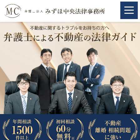
ホーム
ホーム
取扱分野
取扱分野
不動産
不動産
相続・遺言
相続・遺言
離婚（夫婦間トラブル）
離婚（夫婦間トラブル）
企業法務
企業法務
労働問題（解雇，残業等）
労働問題（解雇，残業等）
刑事弁護
刑事弁護
交通事故
交通事故