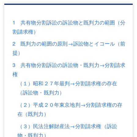
三平 隆史
三平 隆史
吉元 優仁
吉元 優仁
1 共有物分割訴訟の訴訟物と既判力の範囲（分
弁護士費用
小川 祐
割請求権）
弁護士費用
不動産
2 既判力の範囲の原則→訴訟物とイコール（前
提）
不動産
相続・遺言
3 共有物分割訴訟の訴訟物・既判力→分割請求
相続・遺言
離婚（夫婦間トラブル）
権
離婚（夫婦間トラブル）
企業法務
（１）昭和２７年最判→分割請求権の存在
（訴訟物・既判力）
企業法務
労働問題（解雇，残業等）
（２）平成２０年東京地判→分割請求権の存
労働問題（解雇，残業等）
刑事弁護
在（既判力）
刑事弁護
交通事故
（３）民法注解財産法→分割請求権（訴訟
交通事故
不動産登記
物・既判力）