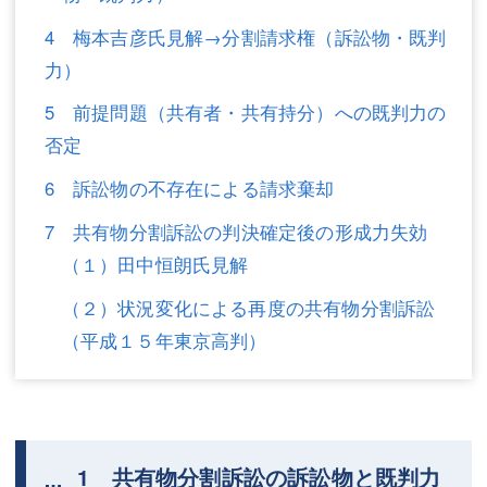
不動産登記
商業登記
4 梅本吉彦氏見解→分割請求権（訴訟物・既判
力）
商業登記
調査・書面作成
5 前提問題（共有者・共有持分）への既判力の
調査・書面作成
債務整理
否定
マスコミ取材・実績
債務整理
6 訴訟物の不存在による請求棄却
マスコミ取材・実績
アクセス
7 共有物分割訴訟の判決確定後の形成力失効
（１）田中恒朗氏見解
アクセス
東京事務所 (新宿・四谷)
（２）状況変化による再度の共有物分割訴訟
東京事務所 (新宿・四谷)
埼玉事務所 (さいたま市)
（平成１５年東京高判）
埼玉事務所 (さいたま市)
川口事務所（埼玉県川口市）
お問い合せフォーム
川口事務所（埼玉県川口市）
1 共有物分割訴訟の訴訟物と既判力