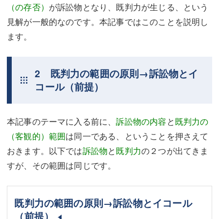
（の存否）
が訴訟物となり、既判力が生じる、という
見解が一般的なのです。本記事ではこのことを説明し
ます。
2 既判力の範囲の原則→訴訟物とイ
コール（前提）
本記事のテーマに入る前に、
訴訟物の内容
と
既判力の
（客観的）範囲
は同一である、ということを押さえて
おきます。以下では
訴訟物
と
既判力
の２つが出てきま
すが、その範囲は同じです。
既判力の範囲の原則→訴訟物とイコール
（前提）