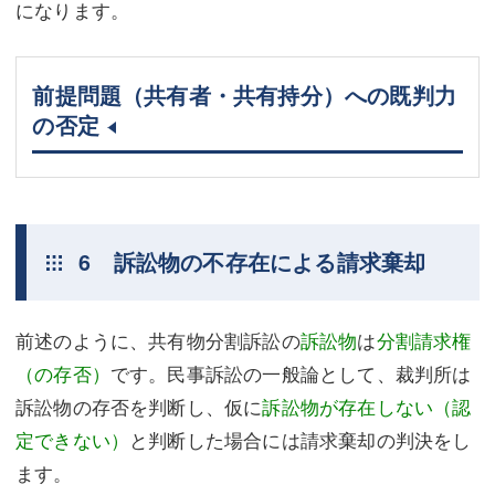
になります。
前提問題（共有者・共有持分）への既判力
の否定
6 訴訟物の不存在による請求棄却
前述のように、共有物分割訴訟の
訴訟物
は
分割請求権
（の存否）
です。民事訴訟の一般論として、裁判所は
訴訟物の存否を判断し、仮に
訴訟物が存在しない（認
定できない）
と判断した場合には請求棄却の判決をし
ます。