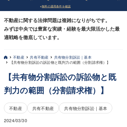
※
無料の適用条件を確認
債務整理
債務整理
不動産に関する法律問題は複雑になりがちです。
法律相談など（その他）
法律相談など（その他）
みずほ中央では豊富な実績・経験を最大限活かした最
お客様へ
お客様へ
適戦略を徹底しています。
みずほ中央の特長・実質編
みずほ中央の特長・実質編
みずほ中央の特長・形式編
みずほ中央の特長・形式編
不動産
共有不動産
共有物分割訴訟｜基本
【共有物分割訴訟の訴訟物と既判力の範囲（分割請求権）】
弁護士紹介
弁護士紹介
【共有物分割訴訟の訴訟物と既
三平 聡史
三平 聡史
判力の範囲（分割請求権）】
酒井 博之
酒井 博之
坂本 陽一
坂本 陽一
不動産
共有不動産
共有物分割訴訟｜基本
桶川 聡
桶川 聡
2024/03/30