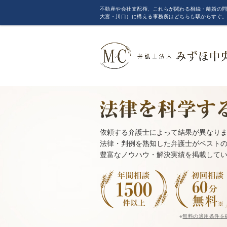
不動産や会社支配権、これらが関わる相続・離婚の問
大宮・川口）に構える事務所はどちらも駅からすぐ
依頼する弁護士によって結果が異なり
法律・判例を熟知した弁護士がベスト
豊富なノウハウ・解決実績を掲載して
※
無料の適用条件を