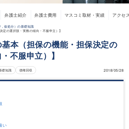
弁護士紹介
弁護士費用
マスコミ取材・実績
アクセ
押，仮処分）の基礎知識
決定の選択肢・実務の傾向・不服申立）】
の基本（担保の機能・担保決定の
向・不服申立）】
2018/05/28
基礎知識
債権回収
肢
扱い