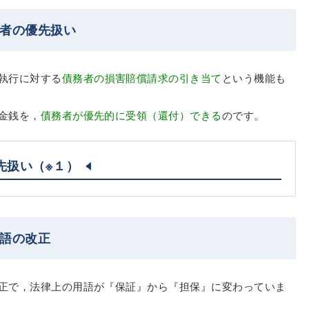
務者の優先扱い
執行に対する
債務者の損害賠償請求の引き当て
という機能も
金銭を，
債務者が優先的に受領（還付）できる
のです。
先扱い
（※１）
用語の改正
正で，法律上の用語が『保証』から『担保』に変わっていま