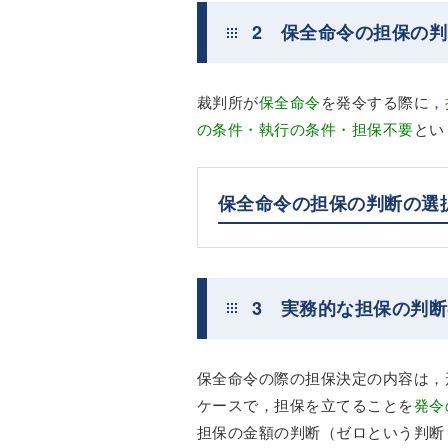
2 保全命令の担保の
裁判所が
保全命令
を発令する際に，
の条件・執行の条件・担保不要
とい
保全命令の担保の判断の選
3 実務的な担保の判
保全命令の際の担保決定の内容は，
ケースで，担保を立てることを
発令
担保の金額の判断（ゼロという判断