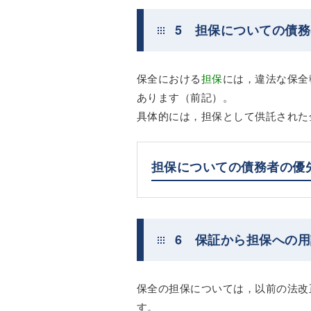
5 担保についての債
保全における
担保
には，違法な保全
あります（前記）。
具体的には，担保として供託された
担保についての債務者の優
6 保証から担保への
保全の担保については，以前の法改
す。