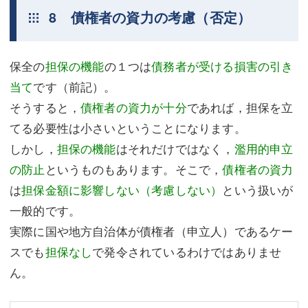
8 債権者の資力の考慮（否定）
保全の
担保の機能
の１つは
債務者が受ける損害の引き
当て
です（前記）。
そうすると，
債権者の資力が十分
であれば，担保を立
てる必要性は小さいということになります。
しかし，
担保の機能
はそれだけではなく，
濫用的申立
の防止
というものもあります。そこで，
債権者の資力
は
担保金額に影響しない（考慮しない）
という扱いが
一般的です。
実際に国や地方自治体が債権者（申立人）であるケー
スでも
担保なし
で発令されているわけではありませ
ん。