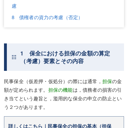
慮
不動産登記
商業登記
8 債権者の資力の考慮（否定）
商業登記
調査・書面作成
調査・書面作成
債務整理
マスコミ取材・実績
債務整理
1 保全における担保の金額の算定
マスコミ取材・実績
アクセス
（考慮）要素とその内容
アクセス
東京事務所 (新宿・四谷)
民事保全（仮差押・仮処分）の際には通常，
担保
の金
東京事務所 (新宿・四谷)
埼玉事務所 (さいたま市)
額が定められます。
担保の機能
は，債務者の損害の引
埼玉事務所 (さいたま市)
川口事務所（埼玉県川口市）
き当てという趣旨と，濫用的な保全の申立の防止とい
お問い合せフォーム
う２つがあります。
川口事務所（埼玉県川口市）
詳しくはこちら｜民事保全の担保の基本（担保