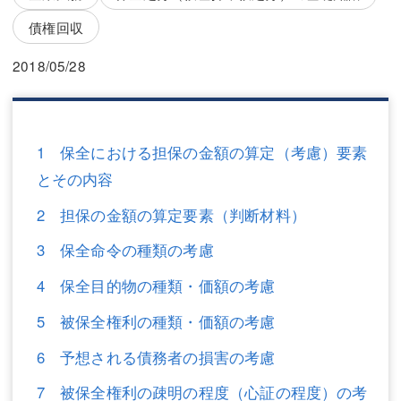
三平 隆史
三平 隆史
債権回収
吉元 優仁
吉元 優仁
2018/05/28
弁護士費用
小川 祐
弁護士費用
不動産
1 保全における担保の金額の算定（考慮）要素
不動産
相続・遺言
とその内容
相続・遺言
離婚（夫婦間トラブル）
2 担保の金額の算定要素（判断材料）
離婚（夫婦間トラブル）
企業法務
3 保全命令の種類の考慮
企業法務
労働問題（解雇，残業等）
4 保全目的物の種類・価額の考慮
労働問題（解雇，残業等）
刑事弁護
5 被保全権利の種類・価額の考慮
刑事弁護
交通事故
6 予想される債務者の損害の考慮
交通事故
不動産登記
7 被保全権利の疎明の程度（心証の程度）の考