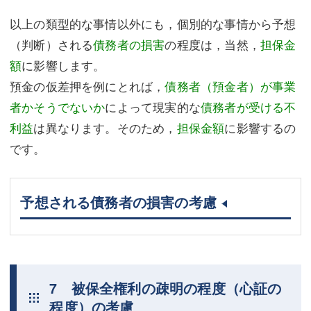
以上の類型的な事情以外にも，個別的な事情から予想
（判断）される
債務者の損害
の程度は，当然，
担保金
額
に影響します。
預金の仮差押を例にとれば，
債務者（預金者）が事業
者かそうでないか
によって現実的な
債務者が受ける不
利益
は異なります。そのため，
担保金額
に影響するの
です。
予想される債務者の損害の考慮
7 被保全権利の疎明の程度（心証の
程度）の考慮