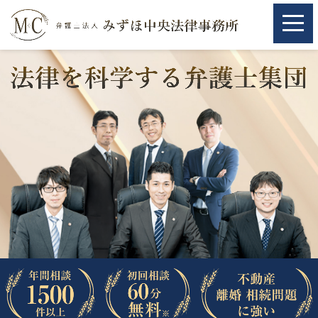
ホーム
ホーム
取扱分野
取扱分野
不動産
不動産
相続・遺言
相続・遺言
離婚（夫婦間トラブル）
離婚（夫婦間トラブル）
企業法務
企業法務
労働問題（解雇，残業等）
労働問題（解雇，残業等）
刑事弁護
刑事弁護
交通事故
交通事故