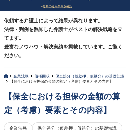
※
無料の適用条件を確認
債務整理
債務整理
依頼する弁護士によって結果が異なります。
法律相談など（その他）
法律相談など（その他）
法律・判例を熟知した弁護士がベストの解決戦略を立
お客様へ
お客様へ
てます。
みずほ中央の特長・実質編
みずほ中央の特長・実質編
豊富なノウハウ・解決実績を掲載しています。ご覧く
ださい。
みずほ中央の特長・形式編
みずほ中央の特長・形式編
弁護士紹介
弁護士紹介
企業法務
債権回収
保全処分（仮差押，仮処分）の基礎知識
【保全における担保の金額の算定（考慮）要素とその内容】
三平 聡史
三平 聡史
【保全における担保の金額の算
酒井 博之
酒井 博之
定（考慮）要素とその内容】
坂本 陽一
坂本 陽一
桶川 聡
桶川 聡
企業法務
保全処分（仮差押，仮処分）の基礎知識