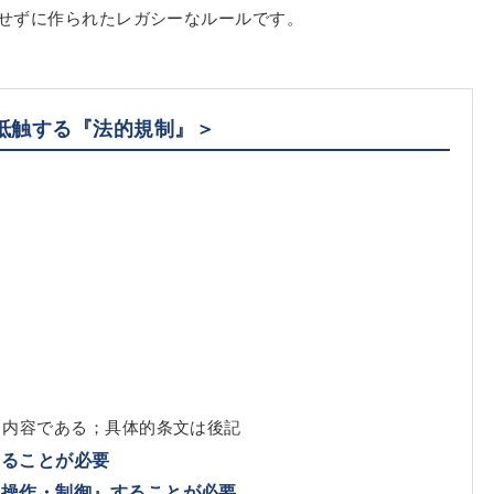
せずに作られたレガシーなルールです。
抵触する『法的規制』＞
じ内容である；具体的条文は後記
いることが必要
・操作・制御』することが必要