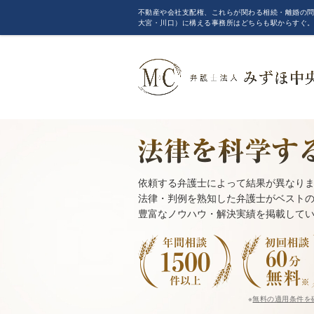
不動産や会社支配権、これらが関わる相続・離婚の問
大宮・川口）に構える事務所はどちらも駅からすぐ
依頼する弁護士によって結果が異なり
法律・判例を熟知した弁護士がベスト
豊富なノウハウ・解決実績を掲載して
※
無料の適用条件を