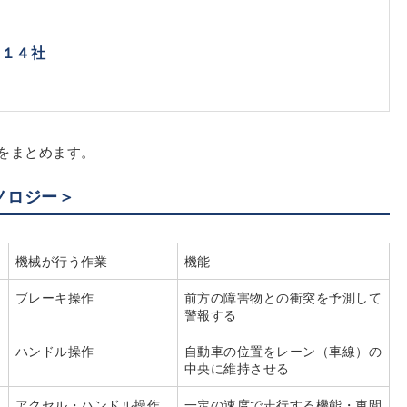
；１４社
ーをまとめます。
ノロジー＞
機械が行う作業
機能
ブレーキ操作
前方の障害物との衝突を予測して
警報する
ハンドル操作
自動車の位置をレーン（車線）の
中央に維持させる
アクセル・ハンドル操作
一定の速度で走行する機能・車間