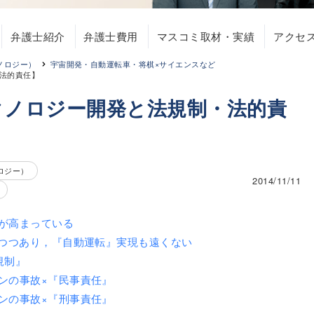
弁護士紹介
弁護士費用
マスコミ取材・実績
アクセ
ノロジー）
宇宙開発・自動運転車・将棋×サイエンスなど
法的責任】
クノロジー開発と法規制・法的責
ロジー）
2014/11/11
が高まっている
しつつあり，『自動運転』実現も遠くない
規制』
ンの事故×『民事責任』
ンの事故×『刑事責任』