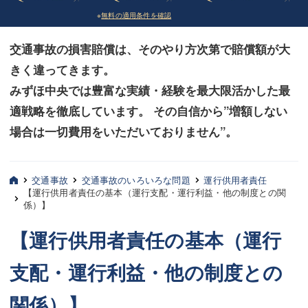
※
無料の適用条件を確認
債務整理
債務整理
交通事故の損害賠償は、そのやり方次第で賠償額が大
法律相談など（その他）
法律相談など（その他）
きく違ってきます。
お客様へ
お客様へ
みずほ中央では豊富な実績・経験を最大限活かした最
みずほ中央の特長・実質編
みずほ中央の特長・実質編
適戦略を徹底しています。 その自信から”増額しない
場合は一切費用をいただいておりません”。
みずほ中央の特長・形式編
みずほ中央の特長・形式編
弁護士紹介
弁護士紹介
交通事故
交通事故のいろいろな問題
運行供用者責任
【運行供用者責任の基本（運行支配・運行利益・他の制度との関
三平 聡史
三平 聡史
係）】
酒井 博之
酒井 博之
【運行供用者責任の基本（運行
坂本 陽一
坂本 陽一
支配・運行利益・他の制度との
桶川 聡
桶川 聡
関係）】