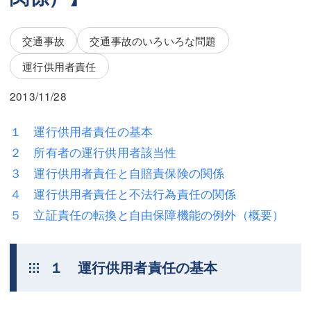
三平 隆史
三平 隆史
吉元 優仁
吉元 優仁
交通事故
交通事故のいろいろな問題
弁護士費用
小川 祐
運行供用者責任
弁護士費用
不動産
2013/11/28
不動産
相続・遺言
１ 運行供用者責任の基本
２ 所有者の運行供用者該当性
相続・遺言
離婚（夫婦間トラブル）
３ 運行供用者責任と自賠責保険の関係
離婚（夫婦間トラブル）
企業法務
４ 運行供用者責任と不法行為責任の関係
５ 立証責任の転換と自由保障機能の例外（概要）
企業法務
労働問題（解雇，残業等）
労働問題（解雇，残業等）
刑事弁護
１ 運行供用者責任の基本
刑事弁護
交通事故
交通事故
不動産登記