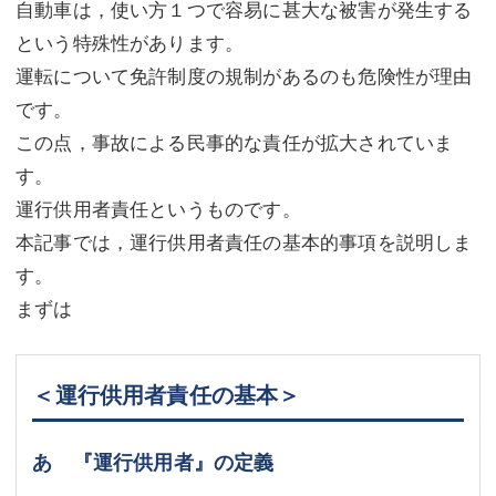
自動車は，使い方１つで容易に甚大な被害が発生する
不動産登記
商業登記
という特殊性があります。
運転について免許制度の規制があるのも危険性が理由
商業登記
調査・書面作成
です。
調査・書面作成
債務整理
この点，事故による民事的な責任が拡大されていま
す。
マスコミ取材・実績
債務整理
運行供用者責任というものです。
マスコミ取材・実績
アクセス
本記事では，運行供用者責任の基本的事項を説明しま
アクセス
東京事務所 (新宿・四谷)
す。
まずは
東京事務所 (新宿・四谷)
埼玉事務所 (さいたま市)
埼玉事務所 (さいたま市)
川口事務所（埼玉県川口市）
＜運行供用者責任の基本＞
お問い合せフォーム
川口事務所（埼玉県川口市）
あ 『運行供用者』の定義