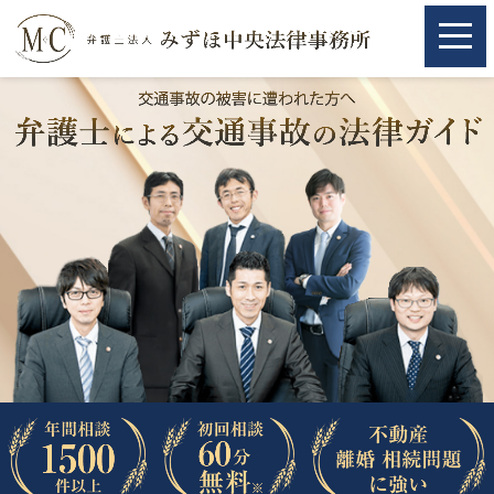
ホーム
ホーム
取扱分野
取扱分野
不動産
不動産
相続・遺言
相続・遺言
離婚（夫婦間トラブル）
離婚（夫婦間トラブル）
企業法務
企業法務
労働問題（解雇，残業等）
労働問題（解雇，残業等）
刑事弁護
刑事弁護
交通事故
交通事故