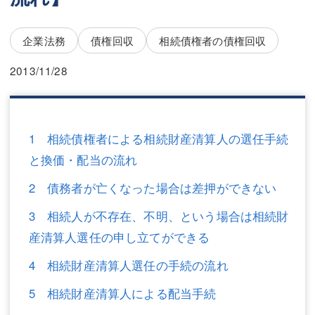
三平 隆史
三平 隆史
吉元 優仁
吉元 優仁
企業法務
債権回収
相続債権者の債権回収
弁護士費用
小川 祐
2013/11/28
弁護士費用
不動産
不動産
相続・遺言
1 相続債権者による相続財産清算人の選任手続
相続・遺言
離婚（夫婦間トラブル）
と換価・配当の流れ
離婚（夫婦間トラブル）
企業法務
2 債務者が亡くなった場合は差押ができない
3 相続人が不存在、不明、という場合は相続財
企業法務
労働問題（解雇，残業等）
産清算人選任の申し立てができる
労働問題（解雇，残業等）
刑事弁護
4 相続財産清算人選任の手続の流れ
刑事弁護
交通事故
5 相続財産清算人による配当手続
交通事故
不動産登記