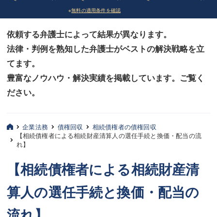
※
無料の適用条件を確認
債務整理
債務整理
依頼する弁護士によって結果が異なります。
法律相談など（その他）
法律相談など（その他）
法律・判例を熟知した弁護士がベストの解決戦略を立
お客様へ
お客様へ
てます。
みずほ中央の特長・実質編
みずほ中央の特長・実質編
豊富なノウハウ・解決実績を掲載しています。ご覧く
ださい。
みずほ中央の特長・形式編
みずほ中央の特長・形式編
弁護士紹介
弁護士紹介
企業法務
債権回収
相続債権者の債権回収
【相続債権者による相続財産清算人の選任手続と換価・配当の流
三平 聡史
三平 聡史
れ】
酒井 博之
酒井 博之
【相続債権者による相続財産清
坂本 陽一
坂本 陽一
算人の選任手続と換価・配当の
桶川 聡
桶川 聡
流れ】