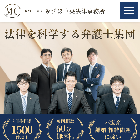
ホーム
ホーム
取扱分野
取扱分野
不動産
不動産
相続・遺言
相続・遺言
離婚（夫婦間トラブル）
離婚（夫婦間トラブル）
企業法務
企業法務
労働問題（解雇，残業等）
労働問題（解雇，残業等）
刑事弁護
刑事弁護
交通事故
交通事故