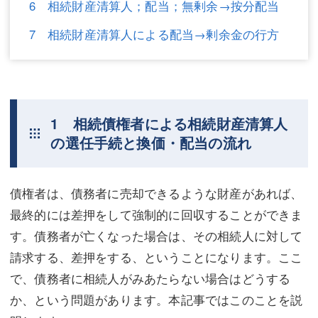
6 相続財産清算人；配当；無剰余→按分配当
不動産登記
商業登記
7 相続財産清算人による配当→剰余金の行方
商業登記
調査・書面作成
調査・書面作成
債務整理
マスコミ取材・実績
債務整理
1 相続債権者による相続財産清算人
の選任手続と換価・配当の流れ
マスコミ取材・実績
アクセス
アクセス
東京事務所 (新宿・四谷)
債権者は、債務者に売却できるような財産があれば、
東京事務所 (新宿・四谷)
埼玉事務所 (さいたま市)
最終的には差押をして強制的に回収することができま
す。債務者が亡くなった場合は、その相続人に対して
埼玉事務所 (さいたま市)
川口事務所（埼玉県川口市）
請求する、差押をする、ということになります。ここ
お問い合せフォーム
川口事務所（埼玉県川口市）
で、債務者に相続人がみあたらない場合はどうする
か、という問題があります。本記事ではこのことを説