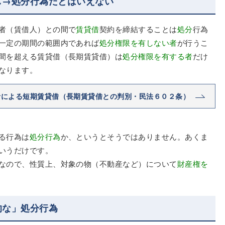
し→処分行為だとはいえない
者（賃借人）との間で
賃貸借
契約を締結することは
処分
行為
一定の期間の範囲内であれば
処分権限を有しない者
が行うこ
間を超える賃貸借（長期賃貸借）は
処分権限を有する者
だけ
なります。
者による短期賃貸借（長期賃貸借との判別・民法６０２条）
る行為は
処分行為
か、というとそうではありません。あくま
いうだけです。
なので、性質上、対象の物（不動産など）について
財産権を
的な」処分行為