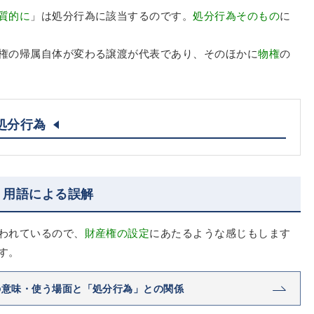
質的に
」は処分行為に該当するのです。
処分行為そのもの
に
権の帰属自体が変わる譲渡が代表であり、そのほかに
物権
の
処分行為
う用語による誤解
われているので、
財産権の設定
にあたるような感じもします
す。
の意味・使う場面と「処分行為」との関係