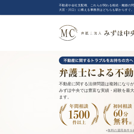
不動産や会社支配権、これらが関わる相続・離婚の問
大宮・川口）に構える事務所はどちらも駅からすぐ
不動産に関する法律問題は複雑になり
みずほ中央では豊富な実績・経験を最
ます。
※
無料の適用条件を