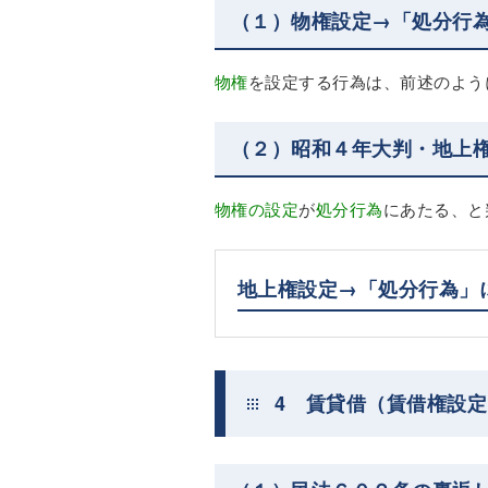
（１）物権設定→「処分行
物権
を設定する行為は、前述のよう
（２）昭和４年大判・地上
物権の設定
が
処分行為
にあたる、と
地上権設定→「処分行為」
4 賃貸借（賃借権設