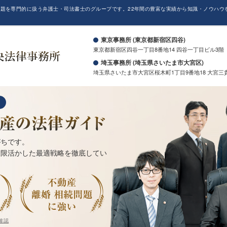
題を専門的に扱う弁護士・司法書士のグループです。22年間の豊富な実績から知識・ノウハウ
。
東京事務所 (東京都新宿区四谷)
東京都新宿区四谷一丁目8番地14 四谷一丁目ビル3階
埼玉事務所 (埼玉県さいたま市大宮区)
埼玉県さいたま市大宮区桜木町1丁目9番地18 大宮三
がちです。
大限活かした最適戦略を徹底してい
確認