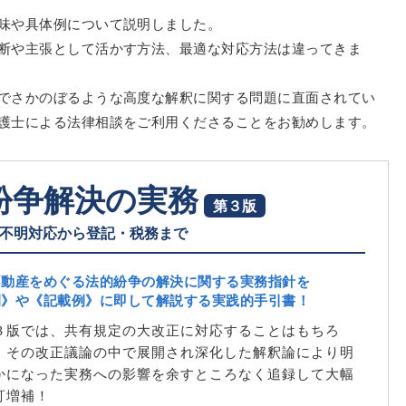
味や具体例について説明しました。
断や主張として活かす方法、最適な対応方法は違ってきま
でさかのぼるような高度な解釈に関する問題に直面されてい
護士による法律相談をご利用くださることをお勧めします。
紛争解決の実務
第３版
不明対応から登記・税務まで
不動産をめぐる法的紛争の解決に関する実務指針を
例》や《記載例》に即して解説する実践的手引書！
３版では、共有規定の大改正に対応することはもちろ
、その改正議論の中で展開され深化した解釈論により明
かになった実務への影響を余すところなく追録して大幅
訂増補！