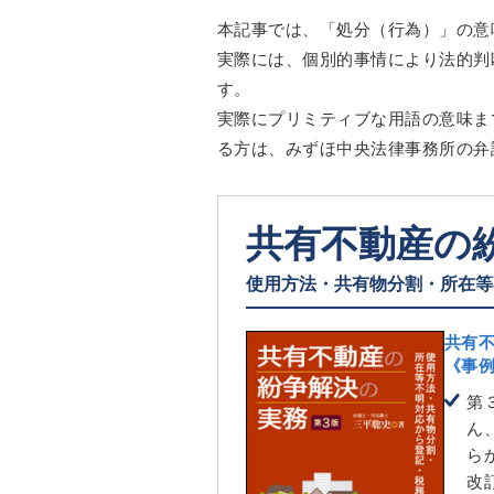
本記事では、「処分（行為）」の意
実際には、個別的事情により法的判
す。
実際にプリミティブな用語の意味ま
る方は、みずほ中央法律事務所の弁
共有不動産の
使用方法・共有物分割・所在等
共有
《事
第
ん
ら
改