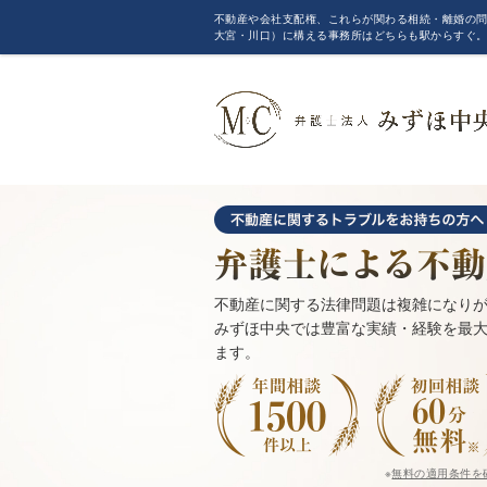
不動産や会社支配権、これらが関わる相続・離婚の問
大宮・川口）に構える事務所はどちらも駅からすぐ
不動産に関する法律問題は複雑になり
みずほ中央では豊富な実績・経験を最
ます。
※
無料の適用条件を