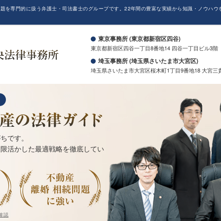
題を専門的に扱う弁護士・司法書士のグループです。22年間の豊富な実績から知識・ノウハウ
。
東京事務所 (東京都新宿区四谷)
東京都新宿区四谷一丁目8番地14 四谷一丁目ビル3階
埼玉事務所 (埼玉県さいたま市大宮区)
埼玉県さいたま市大宮区桜木町1丁目9番地18 大宮三
がちです。
大限活かした最適戦略を徹底してい
確認