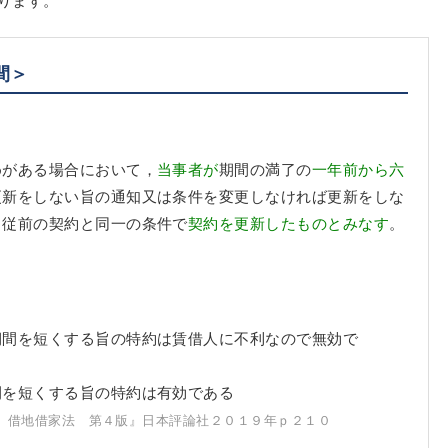
間＞
めがある場合において，
当事者が
期間の満了の
一年前から六
更新をしない旨の通知又は条件を変更しなければ更新をしな
，従前の契約と同一の条件で
契約を更新したものとみなす
。
期間を短くする旨の特約は賃借人に不利なので無効で
間を短くする旨の特約は有効である
 借地借家法 第４版』日本評論社２０１９年ｐ２１０