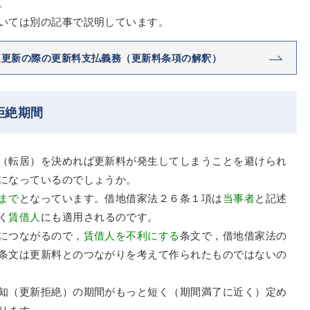
。
いては別の記事で説明しています。
定更新の際の更新料支払義務（更新料条項の解釈）
拒絶期間
（転居）を決めれば更新料が発生してしまうことを避けられ
になっているのでしょうか。
まで
となっています。借地借家法２６条１項は
当事者
と記述
く
賃借人
にも適用されるのです。
につながるので，
賃借人を不利にする
条文で，借地借家法の
条文は更新料とのつながりを考えて作られたものではないの
知（更新拒絶）の期間がもっと短く（期間満了に近く）定め
ります。