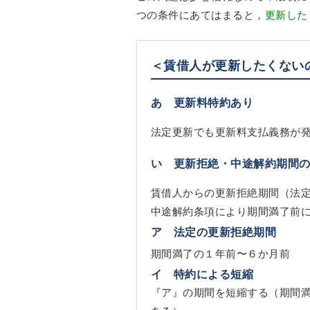
つの条件にあてはまると，
更新した
＜賃借人が更新したくない
あ 更新料特約あり
法定更新でも更新料支払義務が
い 更新拒絶・中途解約期間
賃借人からの更新拒絶期間（法
中途解約条項により期間満了前
ア 法定の更新拒絶期間
期間満了の１年前〜６か月前
イ 特約による短縮
『ア』の期間を短縮する（期間