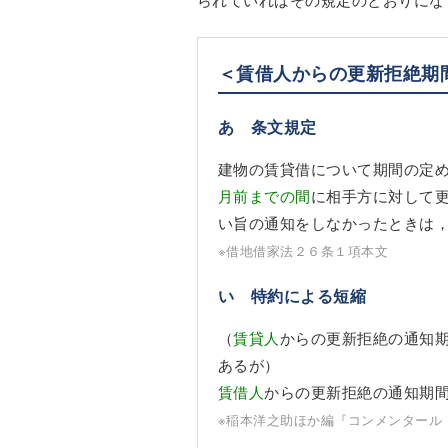
＜賃借人からの更新拒絶期
あ 条文規定
建物の賃貸借について期間の定
月前までの間
に相手方に対して
い旨の通知をしなかったときは
※借地借家法２６条１項本文
い 特約による短縮
（
賃貸人
からの更新拒絶の通知
あるが）
賃借人
からの更新拒絶の通知期
※稲本洋之助ほか編『コンメンタール