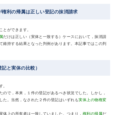
が権利の帰属は正しい登記の抹消請求
ことができます。
属
だけは正しい（実体と一致する）ケースにおいて，抹消請
て維持する結果となった判例があります。本記事ではこの判
登記と実体の比較）
す。
たので，本来，１件の登記があるべき状況でした。しかし，
した。当然，なされた２件の登記はいずれも
実体上の物権変
実体上の所有者は一致していました。つまり，
権利の帰属
だ