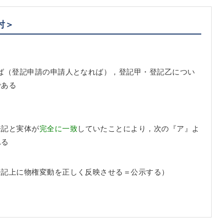
討＞
ば（登記申請の申請人となれば），登記甲・登記乙につい
である
登記と実体が
完全に一致
していたことにより，次の『ア』よ
れる
登記上に物権変動を正しく反映させる＝公示する）