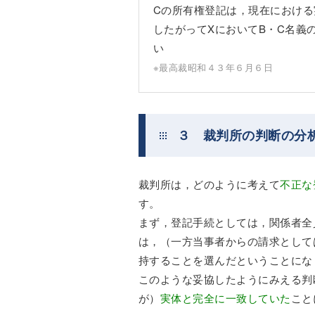
Cの所有権登記は，現在におけ
したがってXにおいてB・C名義
い
※最高裁昭和４３年６月６日
３ 裁判所の判断の分
裁判所は，どのように考えて
不正な
す。
まず，登記手続としては，関係者全
は，（一方当事者からの請求として
持することを選んだということにな
このような妥協したようにみえる判
が）
実体と完全に一致していた
こと