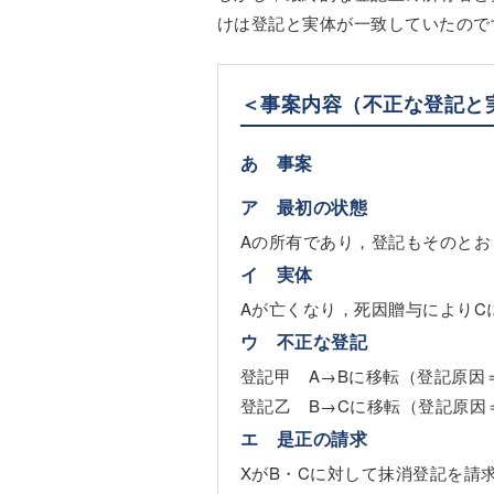
けは登記と実体が一致していたので
＜事案内容（不正な登記と
あ 事案
ア 最初の状態
Aの所有であり，登記もそのとお
イ 実体
Aが亡くなり，死因贈与によりC
ウ 不正な登記
登記甲 A→Bに移転（登記原因
登記乙 B→Cに移転（登記原因
エ 是正の請求
XがB・Cに対して抹消登記を請