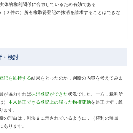
る実体的権利関係に合致しているため有効である
の（２件の）所有権取得登記の抹消を請求することはできな
析・検討
登記を維持する
結果をとったのか，判断の内容を考えてみま
員が協力すれば
抹消登記ができた
状況でした。一方，裁判所
は）
本来是正できる登記上の誤った物権変動
を是正せず，維
ります。
断の理由は，判決文に示されているように，（権利の帰属
にあります。