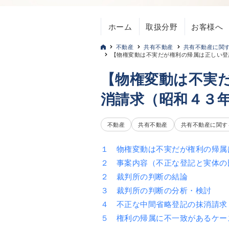
ホーム
取扱分野
お客様へ
不動産
共有不動産
共有不動産に関
【物権変動は不実だが権利の帰属は正しい登
【物権変動は不実
消請求（昭和４３
不動産
共有不動産
共有不動産に関す
１ 物権変動は不実だが権利の帰属
２ 事案内容（不正な登記と実体の
２ 裁判所の判断の結論
３ 裁判所の判断の分析・検討
４ 不正な中間省略登記の抹消請求
５ 権利の帰属に不一致があるケー