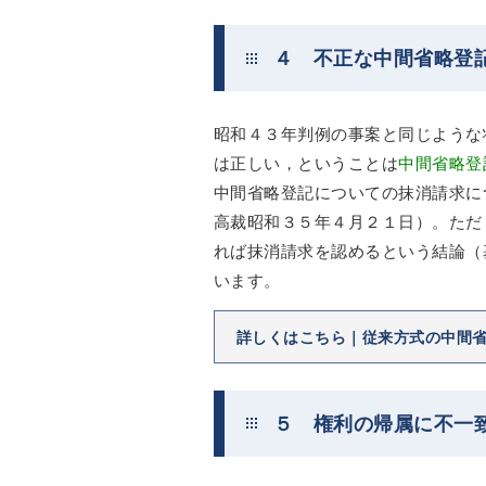
４ 不正な中間省略登
昭和４３年判例の事案と同じような
は正しい，ということは
中間省略登
中間省略登記についての抹消請求に
高裁昭和３５年４月２１日）。ただ
れば抹消請求を認めるという結論（
います。
詳しくはこちら｜従来方式の中間
５ 権利の帰属に不一