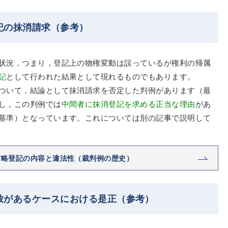
記の抹消請求（参考）
状況，つまり，登記上の物権変動は誤っているが権利の帰属
記
として行われた結果として現れるものでもあります。
ついて，結論として抹消請求を否定した判例があります（最
し，この判例では
中間者に抹消登記を求める正当な理由
があ
基準）となっています。これについては別の記事で説明して
省略登記の内容と違法性（裁判例の歴史）
致があるケースにおける是正（参考）