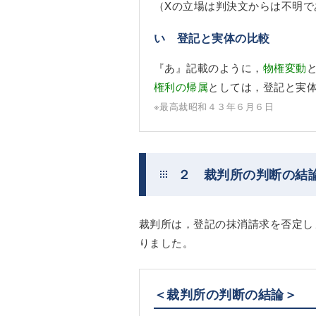
（Xの立場は判決文からは不明で
い 登記と実体の比較
『あ』記載のように，
物権変動
権利の帰属
としては，登記と実
※最高裁昭和４３年６月６日
２ 裁判所の判断の結
裁判所は，登記の抹消請求を否定し
りました。
＜裁判所の判断の結論＞