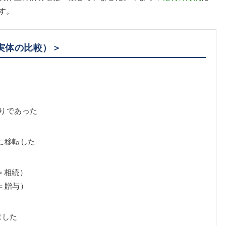
す。
実体の比較）＞
りであった
に移転した
＝相続）
＝贈与）
求した