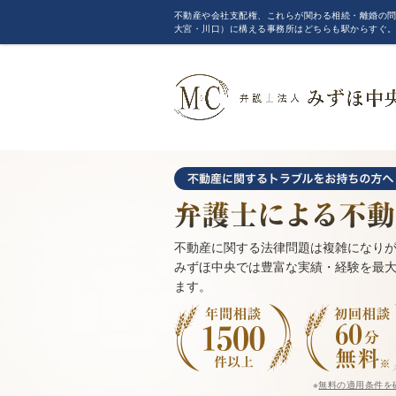
不動産や会社支配権、これらが関わる相続・離婚の問
大宮・川口）に構える事務所はどちらも駅からすぐ
不動産に関する法律問題は複雑になり
みずほ中央では豊富な実績・経験を最
ます。
※
無料の適用条件を