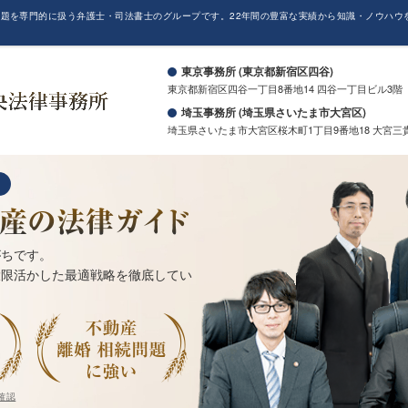
題を専門的に扱う弁護士・司法書士のグループです。22年間の豊富な実績から知識・ノウハウ
。
東京事務所 (東京都新宿区四谷)
東京都新宿区四谷一丁目8番地14 四谷一丁目ビル3階
埼玉事務所 (埼玉県さいたま市大宮区)
埼玉県さいたま市大宮区桜木町1丁目9番地18 大宮三
がちです。
大限活かした最適戦略を徹底してい
確認