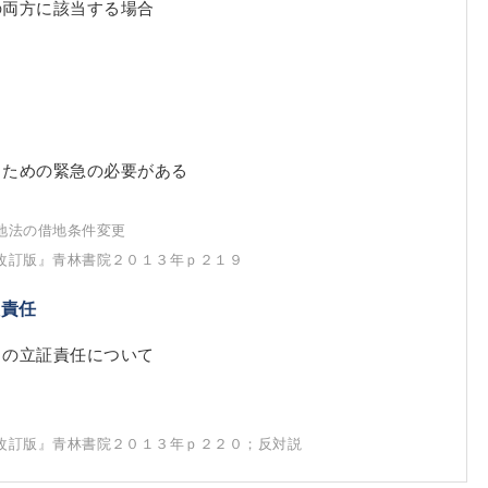
の両方に該当する場合
るための緊急の必要がある
地法の借地条件変更
改訂版』青林書院２０１３年ｐ２１９
証責任
）の立証責任について
改訂版』青林書院２０１３年ｐ２２０；反対説