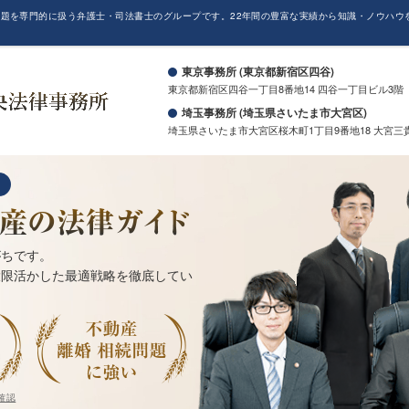
題を専門的に扱う弁護士・司法書士のグループです。22年間の豊富な実績から知識・ノウハウ
。
東京事務所 (東京都新宿区四谷)
東京都新宿区四谷一丁目8番地14 四谷一丁目ビル3階
埼玉事務所 (埼玉県さいたま市大宮区)
埼玉県さいたま市大宮区桜木町1丁目9番地18 大宮三
がちです。
大限活かした最適戦略を徹底してい
確認