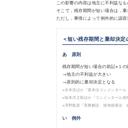
この影響の内容は地主に不利益なも
そこで，残存期間が短い場合は，棄
ただし，事情によって例外的に認容
＜短い残存期間と棄却決定
あ 原則
残存期間が短い場合の前記※１の
→地主の不利益が大きい
→原則的に棄却決定となる
※水本浩ほか『基本法コンメンタール
※稲本洋之助ほか『コンメンタール借
※澤野順彦『実務解説 借地借家法 
い 例外