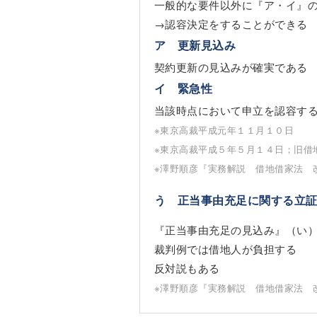
一般的な要件以外に『ア・イ』
→認容決定をすることができる
ア 更新見込み
契約更新の見込みが確実である
イ 緊急性
当該時点において申立を認容す
※東京高裁平成元年１１月１０日
※東京高裁平成５年５月１４日；旧借
※澤野順彦『実務解説 借地借家法 
う 正当事由充足に関する立
『正当事由充足の見込み』（い
裁判例では借地人が負担する
反対説もある
※澤野順彦『実務解説 借地借家法 