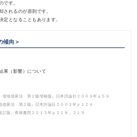
のです。
却されるのが原則です。
決定となることもあります。
の傾向＞
結果（影響）について
 借地借家法 第２版増補版』日本評論社２００９年ｐ５９
地借家法 第２版』日本評論社２００３年ｐ１２４
改訂版』青林書院２０１３年ｐ２１８，２１９