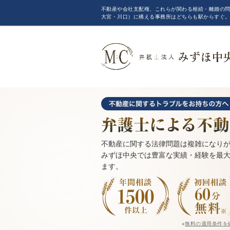
不動産や会社支配権、これらが関わる相続・離婚の問
大宮・川口）に構える事務所はどちらも駅からすぐ
不動産に関する法律問題は複雑になり
みずほ中央では豊富な実績・経験を最
ます。
※
無料の適用条件を