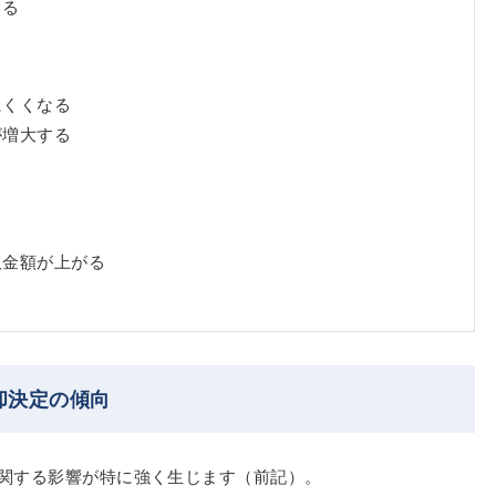
じる
にくくなる
が増大する
取金額が上がる
却決定の傾向
関する影響が特に強く生じます（前記）。