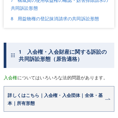
7 構成員の使用収益権の確認・妨害排除請求の
共同訴訟形態
不動産登記
商業登記
8 用益物権の登記抹消請求の共同訴訟形態
商業登記
調査・書面作成
調査・書面作成
債務整理
マスコミ取材・実績
債務整理
1 入会権・入会財産に関する訴訟の
マスコミ取材・実績
アクセス
共同訴訟形態（原告適格）
アクセス
東京事務所 (新宿・四谷)
東京事務所 (新宿・四谷)
埼玉事務所 (さいたま市)
入会権
についてはいろいろな法的問題があります。
埼玉事務所 (さいたま市)
川口事務所（埼玉県川口市）
詳しくはこちら｜入会権・入会団体｜全体・基
お問い合せフォーム
川口事務所（埼玉県川口市）
本｜所有形態