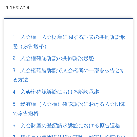
三平 隆史
三平 隆史
2016/07/19
吉元 優仁
吉元 優仁
弁護士費用
小川 祐
1 入会権・入会財産に関する訴訟の共同訴訟形
弁護士費用
不動産
態（原告適格）
不動産
相続・遺言
2 入会権確認訴訟の共同訴訟形態
相続・遺言
離婚（夫婦間トラブル）
3 入会権確認訴訟で入会権者の一部を被告とす
る方法
離婚（夫婦間トラブル）
企業法務
4 入会権確認訴訟における訴訟承継
企業法務
労働問題（解雇，残業等）
5 総有権（入会権）確認訴訟における入会団体
労働問題（解雇，残業等）
刑事弁護
の原告適格
刑事弁護
交通事故
6 入会財産の登記請求訴訟における原告適格
交通事故
不動産登記