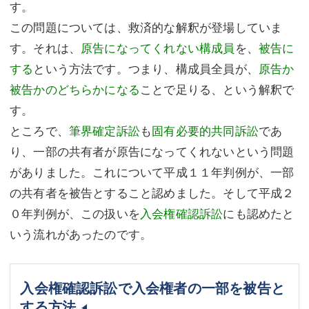
す。
この問題については、救済的な解釈が登場していま
す。それは、
原告になってくれない構成員
を、
被告に
する
という方法です。つまり、構成員全員が、
原告か
被告かのどちらかになる
ことで足りる、という解釈で
す。
ところで、
筆界確定訴訟
も
固有必要的共同訴訟
であ
り、一部の共有者が原告になってくれないという問題
がありました。これについて平成１１年判例が、一部
の共有者を被告とすること認めました。そして平成２
０年判例が、この扱いを
入会権確認訴訟
にも認めたと
いう流れがあったのです。
入会権確認訴訟で入会権者の一部を被告と
する方法