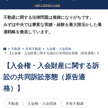
※
無料の適用条件を確認
債務整理
債務整理
不動産に関する法律問題は複雑になりがちです。
法律相談など（その他）
法律相談など（その他）
みずほ中央では豊富な実績・経験を最大限活かした最
お客様へ
お客様へ
適戦略を徹底しています。
みずほ中央の特長・実質編
みずほ中央の特長・実質編
みずほ中央の特長・形式編
みずほ中央の特長・形式編
不動産
共有不動産
入会権・入会団体
【入会権・入会財産に関する訴訟の共同訴訟形態（原告適格）】
弁護士紹介
弁護士紹介
【入会権・入会財産に関する訴
三平 聡史
三平 聡史
訟の共同訴訟形態（原告適
酒井 博之
酒井 博之
格）】
坂本 陽一
坂本 陽一
桶川 聡
桶川 聡
不動産
入会権・入会団体
共有不動産