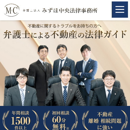
ホーム
ホーム
取扱分野
取扱分野
不動産
不動産
相続・遺言
相続・遺言
離婚（夫婦間トラブル）
離婚（夫婦間トラブル）
企業法務
企業法務
労働問題（解雇，残業等）
労働問題（解雇，残業等）
刑事弁護
刑事弁護
交通事故
交通事故