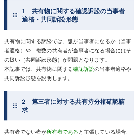
1 共有物に関する確認訴訟の当事者
不動産登記
商業登記
適格・共同訴訟形態
商業登記
調査・書面作成
調査・書面作成
債務整理
共有物に関する訴訟では、誰が当事者になるか（当事
マスコミ取材・実績
債務整理
者適格）や、複数の共有者が当事者になる場合にはそ
の扱い（共同訴訟形態）が問題となります。
マスコミ取材・実績
アクセス
本記事では、共有物に関する
確認訴訟
の当事者適格や
アクセス
東京事務所 (新宿・四谷)
共同訴訟形態を説明します。
東京事務所 (新宿・四谷)
埼玉事務所 (さいたま市)
2 第三者に対する共有持分権確認請
埼玉事務所 (さいたま市)
川口事務所（埼玉県川口市）
求
お問い合せフォーム
川口事務所（埼玉県川口市）
共有者でない者が
所有者である
と主張している場合、