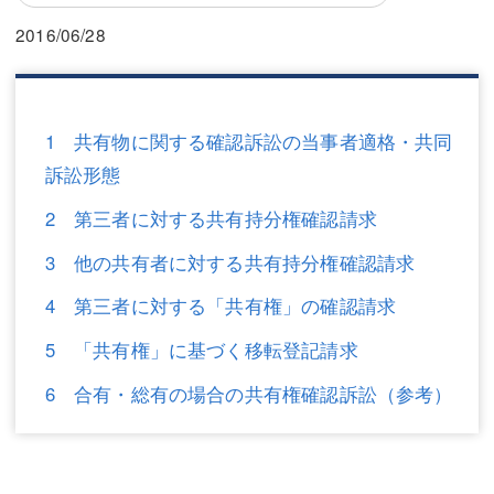
三平 隆史
三平 隆史
2016/06/28
吉元 優仁
吉元 優仁
弁護士費用
小川 祐
1 共有物に関する確認訴訟の当事者適格・共同
弁護士費用
不動産
訴訟形態
不動産
相続・遺言
2 第三者に対する共有持分権確認請求
相続・遺言
離婚（夫婦間トラブル）
3 他の共有者に対する共有持分権確認請求
離婚（夫婦間トラブル）
企業法務
4 第三者に対する「共有権」の確認請求
企業法務
労働問題（解雇，残業等）
5 「共有権」に基づく移転登記請求
労働問題（解雇，残業等）
刑事弁護
6 合有・総有の場合の共有権確認訴訟（参考）
刑事弁護
交通事故
交通事故
不動産登記