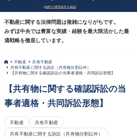
※
無料の適用条件を確認
債務整理
債務整理
不動産に関する法律問題は複雑になりがちです。
法律相談など（その他）
法律相談など（その他）
みずほ中央では豊富な実績・経験を最大限活かした最
お客様へ
お客様へ
適戦略を徹底しています。
みずほ中央の特長・実質編
みずほ中央の特長・実質編
みずほ中央の特長・形式編
みずほ中央の特長・形式編
不動産
共有不動産
共有不動産に関する訴訟（共有物分割以外）
【共有物に関する確認訴訟の当事者適格・共同訴訟形態】
弁護士紹介
弁護士紹介
【共有物に関する確認訴訟の当
三平 聡史
三平 聡史
事者適格・共同訴訟形態】
酒井 博之
酒井 博之
坂本 陽一
坂本 陽一
不動産
共有不動産
桶川 聡
桶川 聡
共有不動産に関する訴訟（共有物分割以外）