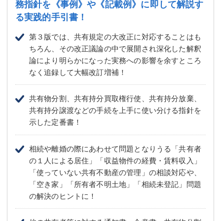
務指針を
《事例》や《記載例》に即して解説す
る実践的手引書！
第３版では、共有規定の大改正に対応することはも
ちろん、その改正議論の中で展開され深化した解釈
論により明らかになった実務への影響を余すところ
なく追録して大幅改訂増補！
共有物分割、共有持分買取権行使、共有持分放棄、
共有持分譲渡などの手続を上手に使い分ける指針を
示した定番書！
相続や離婚の際にあわせて問題となりうる「共有者
の１人による居住」「収益物件の経費・賃料収入」
「使っていない共有不動産の管理」の相談対応や、
「空き家」「所有者不明土地」「相続未登記」問題
の解決のヒントに！