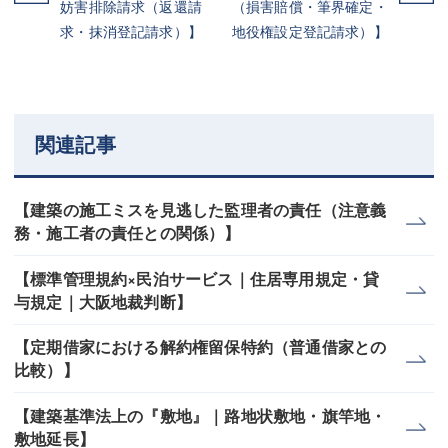
妨害排除請求（返還請
（損害賠償・筆界確定・
求・抹消登記請求）】
地役権設定登記請求）】
関連記事
【建築の施工ミスを見逃した監理者の責任（注意義
務・施工者の責任との関係）】
【標準管理規約×民泊サービス｜住居専用規定・貸
与規定｜大阪地裁判断】
【定期借家における解約権留保特約（普通借家との
比較）】
【建築基準法上の『敷地』｜路地状敷地・旗竿地・
敷地延長】