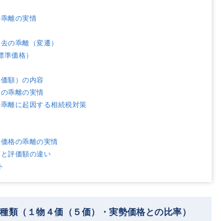
の乖離の実情
過去の乖離（変遷）
標準価格）
）
評価額）の内容
格の乖離の実情
の乖離に起因する相続税対策
勢価格の乖離の実情
額と評価額の違い
ト
の種類（１物４価（５価）・実勢価格との比率）