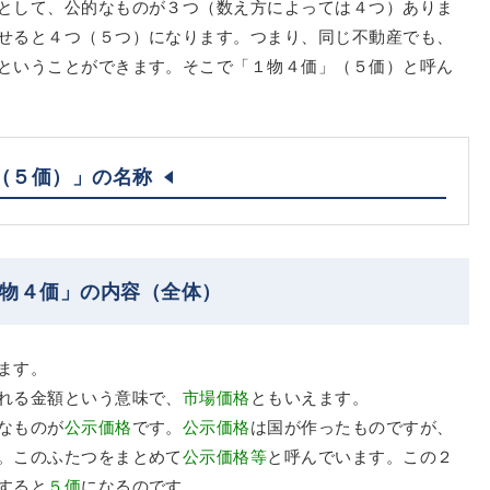
として、公的なものが３つ（数え方によっては４つ）ありま
せると４つ（５つ）になります。つまり、同じ不動産でも、
ということができます。そこで「１物４価」（５価）と呼ん
（５価）」の名称
１物４価」の内容（全体）
ます。
れる金額という意味で、
市場価格
ともいえます。
なものが
公示価格
です。
公示価格
は国が作ったものですが、
。このふたつをまとめて
公示価格等
と呼んでいます。この２
すると
５価
になるのです。