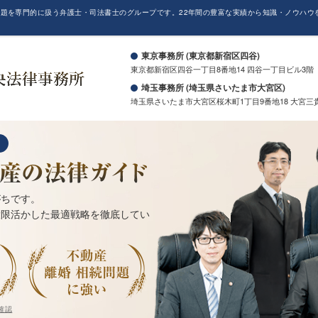
題を専門的に扱う弁護士・司法書士のグループです。22年間の豊富な実績から知識・ノウハウ
。
東京事務所 (東京都新宿区四谷)
東京都新宿区四谷一丁目8番地14 四谷一丁目ビル3階
埼玉事務所 (埼玉県さいたま市大宮区)
埼玉県さいたま市大宮区桜木町1丁目9番地18 大宮三
がちです。
大限活かした最適戦略を徹底してい
確認