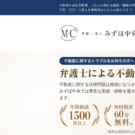
不動産や会社支配権、これらが関わる相続・離婚の問
大宮・川口）に構える事務所はどちらも駅からすぐ
不動産に関する法律問題は複雑になり
みずほ中央では豊富な実績・経験を最
ます。
※
無料の適用条件を