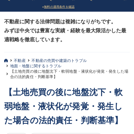
※
無料の適用条件を確認
債務整理
債務整理
不動産に関する法律問題は複雑になりがちです。
法律相談など（その他）
法律相談など（その他）
みずほ中央では豊富な実績・経験を最大限活かした最
お客様へ
お客様へ
適戦略を徹底しています。
みずほ中央の特長・実質編
みずほ中央の特長・実質編
みずほ中央の特長・形式編
みずほ中央の特長・形式編
不動産
不動産の売買や建築のトラブル
地面・地盤に関するトラブル
【土地売買の後に地盤沈下・軟弱地盤・液状化が発覚・発生した場
弁護士紹介
弁護士紹介
合の法的責任・判断基準】
三平 聡史
三平 聡史
【土地売買の後に地盤沈下・軟
酒井 博之
酒井 博之
弱地盤・液状化が発覚・発生し
坂本 陽一
坂本 陽一
た場合の法的責任・判断基準】
桶川 聡
桶川 聡