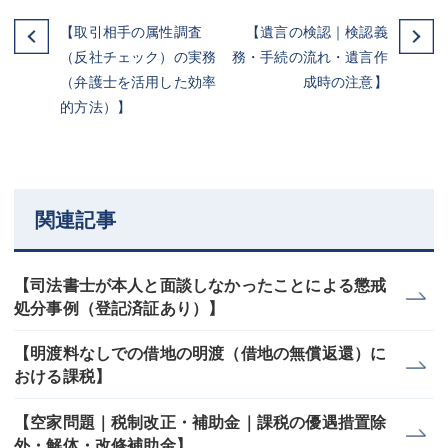
【取引相手の属性調査
【遺言の検認｜検認義
（反社チェック）の実務
務・手続の流れ・遺言作
（弁護士を活用した効率
成時の注意】
的方法）】
関連記事
【司法書士が本人と面談しなかったことによる懲戒
処分事例（登記済証あり）】
【明渡料なしでの借地の明渡（借地の無償返還）に
おける課税】
【空家問題｜税制改正・補助金｜課税の優遇措置除
外・解体・改修補助金】