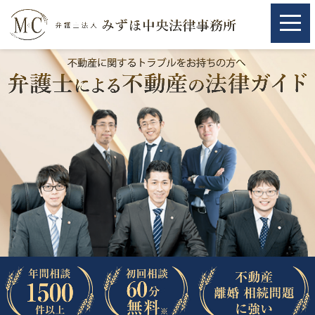
ホーム
ホーム
取扱分野
取扱分野
不動産
不動産
相続・遺言
相続・遺言
離婚（夫婦間トラブル）
離婚（夫婦間トラブル）
企業法務
企業法務
労働問題（解雇，残業等）
労働問題（解雇，残業等）
刑事弁護
刑事弁護
交通事故
交通事故