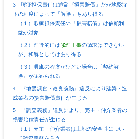
3 瑕疵担保責任は通常『損害賠償』だが地盤沈
不動産登記
商業登記
下の程度によって『解除』もあり得る
（１）瑕疵担保責任の『損害賠償』は信頼利
商業登記
調査・書面作成
益が対象
調査・書面作成
債務整理
（２）理論的には
修理工事
の請求はできない
マスコミ取材・実績
債務整理
が、和解としてはあり得る
マスコミ取材・実績
アクセス
（３）瑕疵の程度がひどい場合は『契約解
除』が認められる
アクセス
東京事務所 (新宿・四谷)
4 『地盤調査・改良義務』違反により建築・造
東京事務所 (新宿・四谷)
埼玉事務所 (さいたま市)
成業者の損害賠償責任が生じる
埼玉事務所 (さいたま市)
川口事務所（埼玉県川口市）
5 『調査義務』違反により、売主・仲介業者の
お問い合せフォーム
川口事務所（埼玉県川口市）
損害賠償責任が生じる
（１）売主・仲介業者は土地の安全性につい
て調査義務を負う