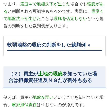
つまり、
震度４で地盤沈下が生じた
場合でも
瑕疵があ
る
と判断される可能性もあるのです。実際に、
震度４
で地盤沈下が生じた
ことは
瑕疵を否定しない
という趣
旨の判断をした裁判例があります。
軟弱地盤の瑕疵の判断をした裁判例
（２）買主が
土地の瑕疵
を知っていた場
合は担保責任追及ＮＧだが例外もある
例えば、買主が
地盤が弱い
ということを知っていた場
合、
瑕疵担保責任
は生じないのが原則です。