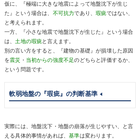
仮に、『極端に大きな地震によって地盤沈下が生じ
た』という場合は、
不可抗力
であり、
瑕疵
ではない、
と考えられます。
一方、『小さな地震で地盤沈下が生じた』という場合
は、
土地の瑕疵
と言えます。
別の言い方をすると、『建物の基礎』が損壊した原因
を
震災
・
当初からの強度不足
のどちらと評価するか、
という問題です。
軟弱地盤の『瑕疵』の判断基準
実際には、地盤沈下・地盤の崩落が生じやすい、と言
える具体的事情があれば、
基準
は変わります。