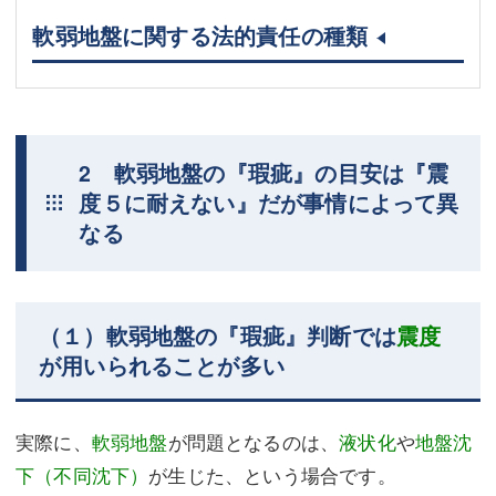
軟弱地盤に関する法的責任の種類
2 軟弱地盤の『瑕疵』の目安は『震
度５に耐えない』だが事情によって異
なる
（１）軟弱地盤の『瑕疵』判断では
震度
が用いられることが多い
実際に、
軟弱地盤
が問題となるのは、
液状化
や
地盤沈
下（不同沈下）
が生じた、という場合です。