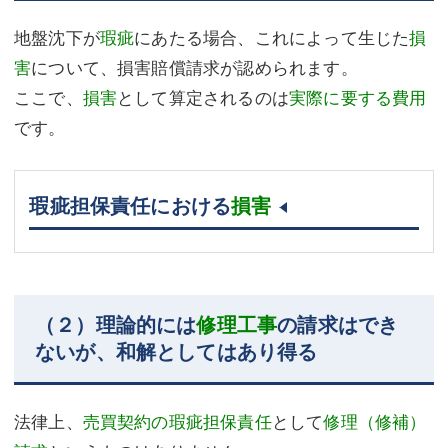
地盤沈下が
瑕疵
にあたる場合、これによって生じた
損
害
について、損害賠償請求が認められます。
ここで、
損害
として算定されるのは
実際に要する費用
です。
瑕疵担保責任における
損害
（２）理論的には
修理工事
の請求はでき
ないが、和解としてはあり得る
法律上、
売買契約の瑕疵担保責任
として
修理（修補）