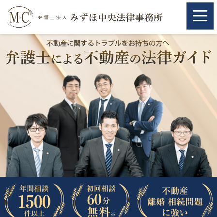
ホーム
ホーム
取扱分野
取扱分野
不動産
不動産
相続・遺言
相続・遺言
離婚（夫婦間トラブル）
離婚（夫婦間トラブル）
企業法務
企業法務
労働問題（解雇，残業等）
労働問題（解雇，残業等）
刑事弁護
刑事弁護
交通事故
交通事故