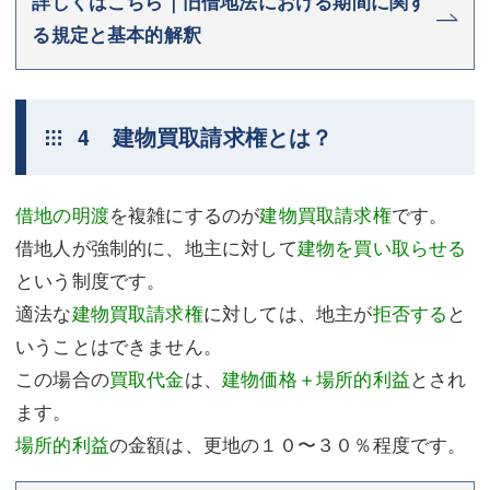
詳しくはこちら｜旧借地法における期間に関す
る規定と基本的解釈
4 建物買取請求権とは？
借地の明渡
を複雑にするのが
建物買取請求権
です。
借地人が強制的に、地主に対して
建物を買い取らせる
という制度です。
適法な
建物買取請求権
に対しては、地主が
拒否する
と
いうことはできません。
この場合の
買取代金
は、
建物価格＋場所的利益
とされ
ます。
場所的利益
の金額は、更地の１０〜３０％程度です。