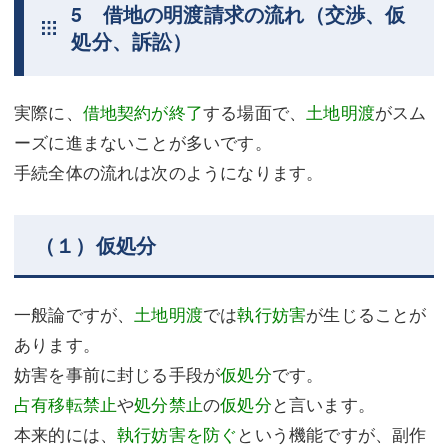
5 借地の明渡請求の流れ（交渉、仮
処分、訴訟）
実際に、
借地契約が終了
する場面で、
土地明渡
がスム
ーズに進まないことが多いです。
手続全体の流れは次のようになります。
（１）仮処分
一般論ですが、
土地明渡
では
執行妨害
が生じることが
あります。
妨害を事前に封じる手段が
仮処分
です。
占有移転禁止
や
処分禁止
の
仮処分
と言います。
本来的には、
執行妨害を防ぐ
という機能ですが、副作