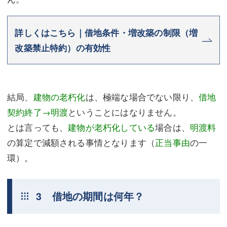
詳しくはこちら｜借地条件・増改築の制限（増
改築禁止特約）の有効性
結局、
建物の老朽化
は、極端な場合でない限り、
借地
契約終了→明渡
ということにはなりません。
とは言っても、
建物が老朽化している
場合は、
明渡料
の算定で減額される事情となります（
正当事由
の一
環）。
3 借地の期間は何年？