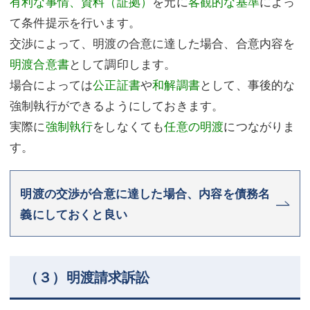
有利な事情、資料（証拠）
を元に
客観的な基準
によっ
て条件提示を行います。
交渉によって、明渡の合意に達した場合、合意内容を
明渡合意書
として調印します。
場合によっては
公正証書
や
和解調書
として、事後的な
強制執行ができるようにしておきます。
実際に
強制執行
をしなくても
任意の明渡
につながりま
す。
明渡の交渉が合意に達した場合、内容を債務名
義にしておくと良い
（３）明渡請求訴訟