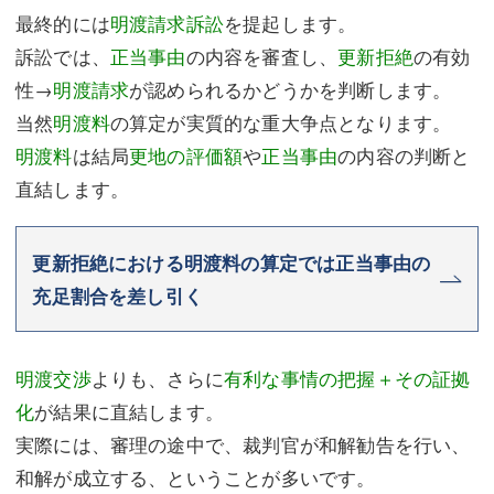
最終的には
明渡請求訴訟
を提起します。
訴訟では、
正当事由
の内容を審査し、
更新拒絶
の有効
性→
明渡請求
が認められるかどうかを判断します。
当然
明渡料
の算定が実質的な重大争点となります。
明渡料
は結局
更地の評価額
や
正当事由
の内容の判断と
直結します。
更新拒絶における明渡料の算定では正当事由の
充足割合を差し引く
明渡交渉
よりも、さらに
有利な事情の把握＋その証拠
化
が結果に直結します。
実際には、審理の途中で、裁判官が和解勧告を行い、
和解が成立する、ということが多いです。