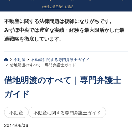
※
無料の適用条件を確認
債務整理
債務整理
不動産に関する法律問題は複雑になりがちです。
法律相談など（その他）
法律相談など（その他）
みずほ中央では豊富な実績・経験を最大限活かした最
お客様へ
お客様へ
適戦略を徹底しています。
みずほ中央の特長・実質編
みずほ中央の特長・実質編
みずほ中央の特長・形式編
みずほ中央の特長・形式編
不動産
不動産に関する専門弁護士ガイド
借地明渡のすべて｜専門弁護士ガイド
弁護士紹介
弁護士紹介
借地明渡のすべて｜専門弁護士
三平 聡史
三平 聡史
ガイド
酒井 博之
酒井 博之
坂本 陽一
坂本 陽一
不動産
不動産に関する専門弁護士ガイド
桶川 聡
桶川 聡
2014/06/06