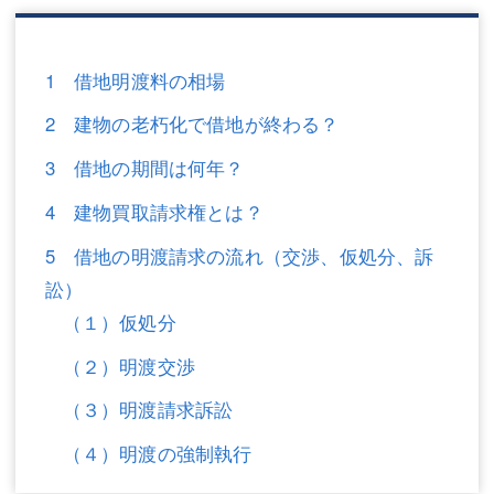
三平 隆史
三平 隆史
吉元 優仁
吉元 優仁
1 借地明渡料の相場
弁護士費用
小川 祐
2 建物の老朽化で借地が終わる？
弁護士費用
不動産
3 借地の期間は何年？
不動産
相続・遺言
4 建物買取請求権とは？
相続・遺言
離婚（夫婦間トラブル）
5 借地の明渡請求の流れ（交渉、仮処分、訴
訟）
離婚（夫婦間トラブル）
企業法務
（１）仮処分
企業法務
労働問題（解雇，残業等）
（２）明渡交渉
労働問題（解雇，残業等）
刑事弁護
（３）明渡請求訴訟
刑事弁護
交通事故
（４）明渡の強制執行
交通事故
不動産登記