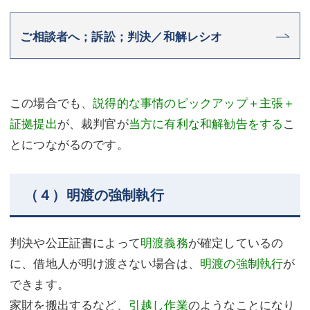
ご相談者へ；訴訟；判決／和解レシオ
この場合でも、
説得的な事情のピックアップ＋主張＋
証拠提出
が、裁判官が
当方に有利な和解勧告をする
こ
とにつながるのです。
（４）明渡の強制執行
判決や公正証書によって
明渡義務
が確定しているの
に、借地人が明け渡さない場合は、
明渡の強制執行
が
できます。
家財を搬出するなど、
引越し作業
のようなことになり