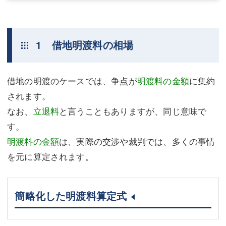
不動産登記
商業登記
商業登記
調査・書面作成
1 借地明渡料の相場
調査・書面作成
債務整理
借地の明渡のケースでは、争点が
明渡料の金額
に集約
マスコミ取材・実績
債務整理
されます。
マスコミ取材・実績
アクセス
なお、
立退料
と言うこともありますが、同じ意味で
アクセス
東京事務所 (新宿・四谷)
す。
明渡料の金額
は、実際の交渉や裁判では、多くの事情
東京事務所 (新宿・四谷)
埼玉事務所 (さいたま市)
を元に算定されます。
埼玉事務所 (さいたま市)
川口事務所（埼玉県川口市）
お問い合せフォーム
川口事務所（埼玉県川口市）
簡略化した明渡料算定式