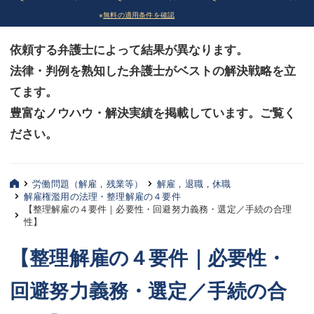
※
無料の適用条件を確認
債務整理
債務整理
依頼する弁護士によって結果が異なります。
法律相談など（その他）
法律相談など（その他）
法律・判例を熟知した弁護士がベストの解決戦略を立
お客様へ
お客様へ
てます。
みずほ中央の特長・実質編
みずほ中央の特長・実質編
豊富なノウハウ・解決実績を掲載しています。ご覧く
ださい。
みずほ中央の特長・形式編
みずほ中央の特長・形式編
弁護士紹介
弁護士紹介
労働問題（解雇，残業等）
解雇，退職，休職
解雇権濫用の法理・整理解雇の４要件
三平 聡史
三平 聡史
【整理解雇の４要件｜必要性・回避努力義務・選定／手続の合理
性】
酒井 博之
酒井 博之
【整理解雇の４要件｜必要性・
坂本 陽一
坂本 陽一
回避努力義務・選定／手続の合
桶川 聡
桶川 聡