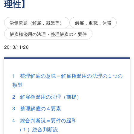
理性】
三平 隆史
三平 隆史
吉元 優仁
吉元 優仁
労働問題（解雇，残業等）
解雇，退職，休職
弁護士費用
小川 祐
解雇権濫用の法理・整理解雇の４要件
弁護士費用
不動産
2013/11/28
不動産
相続・遺言
相続・遺言
離婚（夫婦間トラブル）
1 整理解雇の意味＝解雇権濫用の法理の１つの
離婚（夫婦間トラブル）
企業法務
類型
企業法務
労働問題（解雇，残業等）
2 解雇権濫用の法理（前提）
労働問題（解雇，残業等）
刑事弁護
3 整理解雇の４要素
刑事弁護
交通事故
4 総合判断説＝要件の緩和
（１）総合判断説
交通事故
不動産登記