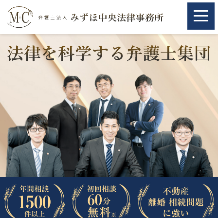
ホーム
ホーム
取扱分野
取扱分野
不動産
不動産
相続・遺言
相続・遺言
離婚（夫婦間トラブル）
離婚（夫婦間トラブル）
企業法務
企業法務
労働問題（解雇，残業等）
労働問題（解雇，残業等）
刑事弁護
刑事弁護
交通事故
交通事故