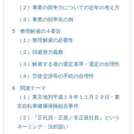
（２）事業の競争力についての近年の考え方
不動産登記
商業登記
（３）事業の効率化の例
商業登記
調査・書面作成
5 整理解雇の４要旨
調査・書面作成
債務整理
（１）整理解雇の必要性
マスコミ取材・実績
債務整理
（２）回避努力義務
マスコミ取材・実績
アクセス
（３）解雇する者の選定基準・選定の合理性
アクセス
東京事務所 (新宿・四谷)
（４）労使交渉等の手続の合理性
東京事務所 (新宿・四谷)
埼玉事務所 (さいたま市)
6 関連テーマ
（１）東京地判平成１８年１１月２９日・東
埼玉事務所 (さいたま市)
川口事務所（埼玉県川口市）
京自転車健康保険組合事件
お問い合せフォーム
川口事務所（埼玉県川口市）
（２）『正社員・正規／非正規社員』という
ネーミング・法的扱い