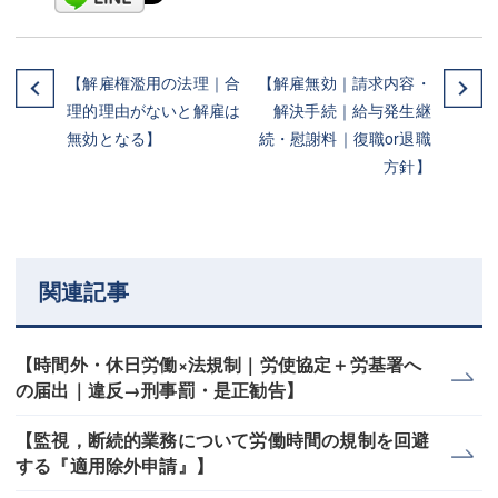
【解雇権濫用の法理｜合
【解雇無効｜請求内容・
理的理由がないと解雇は
解決手続｜給与発生継
無効となる】
続・慰謝料｜復職or退職
方針】
関連記事
【時間外・休日労働×法規制｜労使協定＋労基署へ
の届出｜違反→刑事罰・是正勧告】
【監視，断続的業務について労働時間の規制を回避
する『適用除外申請』】