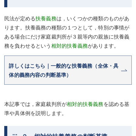
不動産登記
商業登記
民法が定める
扶養義務
は，いくつかの種類のものがあ
商業登記
調査・書面作成
ります。扶養義務の種類の１つとして，特別の事情が
調査・書面作成
債務整理
ある場合にだけ家庭裁判所が３親等内の親族に扶養義
務を負わせるという
相対的扶養義務
があります。
マスコミ取材・実績
債務整理
マスコミ取材・実績
アクセス
詳しくはこちら｜一般的な扶養義務（全体・具
体的義務内容の判断基準）
アクセス
東京事務所 (新宿・四谷)
東京事務所 (新宿・四谷)
埼玉事務所 (さいたま市)
埼玉事務所 (さいたま市)
川口事務所（埼玉県川口市）
本記事では，家庭裁判所が
相対的扶養義務
を認める基
準や具体例を説明します。
お問い合せフォーム
川口事務所（埼玉県川口市）