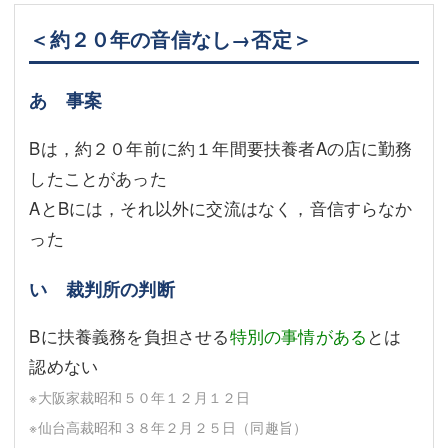
＜約２０年の音信なし→否定＞
あ 事案
Bは，約２０年前に約１年間要扶養者Aの店に勤務
したことがあった
AとBには，それ以外に交流はなく，音信すらなか
った
い 裁判所の判断
Bに扶養義務を負担させる
特別の事情がある
とは
認めない
※大阪家裁昭和５０年１２月１２日
※仙台高裁昭和３８年２月２５日（同趣旨）