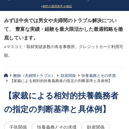
※
無料の適用条件を確認
債務整理
債務整理
みずほ中央では男女や夫婦間のトラブル解決につい
法律相談など（その他）
法律相談など（その他）
て、 豊富な実績・経験を最大限活かした最適戦略を徹
お客様へ
お客様へ
底しています。
みずほ中央の特長・実質編
みずほ中央の特長・実質編
※マスコミ・取材実績多数の有名事務所。クレジットカード利用可
能。
みずほ中央の特長・形式編
みずほ中央の特長・形式編
弁護士紹介
弁護士紹介
離婚（夫婦間トラブル）
財産関係
扶養義務とその求償
【家裁による相対的扶養義務者の指定の判断基準と具体例】
三平 聡史
三平 聡史
【家裁による相対的扶養義務者
酒井 博之
酒井 博之
の指定の判断基準と具体例】
坂本 陽一
坂本 陽一
桶川 聡
桶川 聡
子供関係
扶養義務とその求償
財産関係