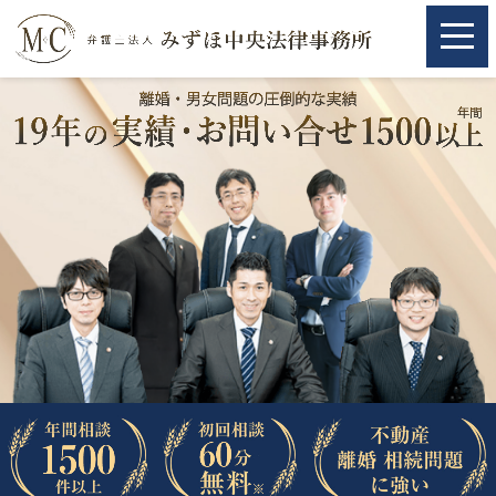
ホーム
ホーム
取扱分野
取扱分野
不動産
不動産
相続・遺言
相続・遺言
離婚（夫婦間トラブル）
離婚（夫婦間トラブル）
企業法務
企業法務
労働問題（解雇，残業等）
労働問題（解雇，残業等）
刑事弁護
刑事弁護
交通事故
交通事故