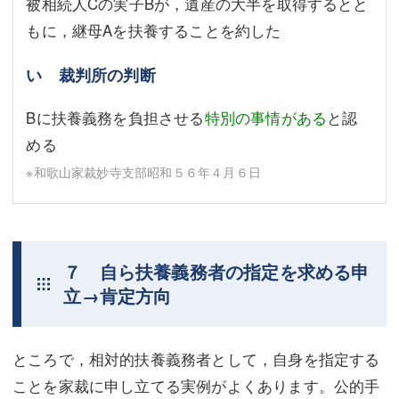
被相続人Cの実子Bが，遺産の大半を取得するとと
もに，継母Aを扶養することを約した
い 裁判所の判断
Bに扶養義務を負担させる
特別の事情がある
と認
める
※和歌山家裁妙寺支部昭和５６年４月６日
７ 自ら扶養義務者の指定を求める申
立→肯定方向
ところで，相対的扶養義務者として，自身を指定する
ことを家裁に申し立てる実例がよくあります。公的手