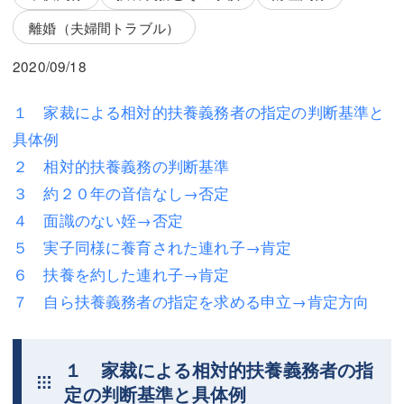
三平 隆史
三平 隆史
離婚（夫婦間トラブル）
吉元 優仁
吉元 優仁
2020/09/18
弁護士費用
小川 祐
１ 家裁による相対的扶養義務者の指定の判断基準と
弁護士費用
不動産
具体例
不動産
相続・遺言
２ 相対的扶養義務の判断基準
３ 約２０年の音信なし→否定
相続・遺言
離婚（夫婦間トラブル）
４ 面識のない姪→否定
離婚（夫婦間トラブル）
企業法務
５ 実子同様に養育された連れ子→肯定
６ 扶養を約した連れ子→肯定
企業法務
労働問題（解雇，残業等）
７ 自ら扶養義務者の指定を求める申立→肯定方向
労働問題（解雇，残業等）
刑事弁護
刑事弁護
交通事故
１ 家裁による相対的扶養義務者の指
定の判断基準と具体例
交通事故
不動産登記