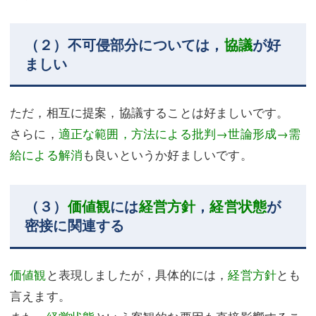
（２）不可侵部分については，
協議
が好
ましい
ただ，相互に提案，協議することは好ましいです。
さらに，
適正な範囲，方法による批判→世論形成→需
給による解消
も良いというか好ましいです。
（３）
価値観
には
経営方針
，
経営状態
が
密接に関連する
価値観
と表現しましたが，具体的には，
経営方針
とも
言えます。