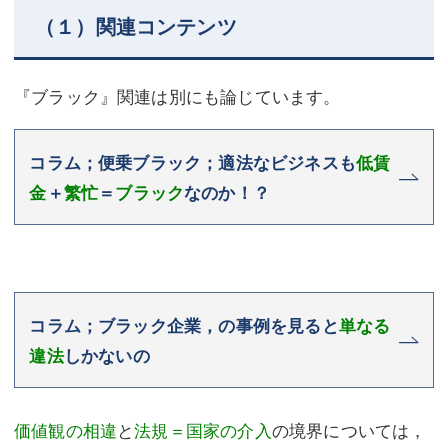
（１）関連コンテンツ
『ブラック』関連は別にも論じています。
コラム；便乗ブラック；適法なビジネスも
低賃
金
＋
繁忙
＝
ブラック
なのか！？
コラム；ブラック企業，の事例を見ると
単なる
違法
しかないの
価値観の相違
と
法規＝国家の介入
の境界については，