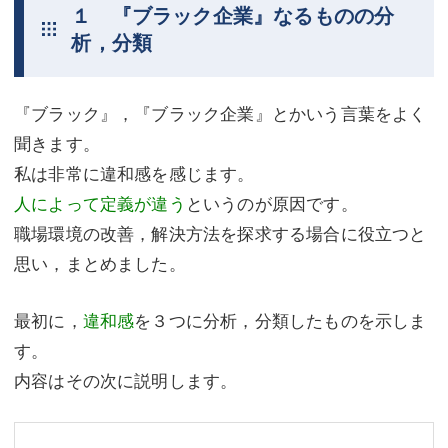
１ 『ブラック企業』なるものの分
不動産登記
商業登記
析，分類
商業登記
調査・書面作成
『ブラック』，『ブラック企業』とかいう言葉をよく
調査・書面作成
債務整理
聞きます。
マスコミ取材・実績
債務整理
私は非常に違和感を感じます。
人によって定義が違う
というのが原因です。
マスコミ取材・実績
アクセス
職場環境の改善，解決方法を探求する場合に役立つと
アクセス
東京事務所 (新宿・四谷)
思い，まとめました。
東京事務所 (新宿・四谷)
埼玉事務所 (さいたま市)
最初に，
違和感
を３つに分析，分類したものを示しま
埼玉事務所 (さいたま市)
川口事務所（埼玉県川口市）
す。
お問い合せフォーム
川口事務所（埼玉県川口市）
内容はその次に説明します。