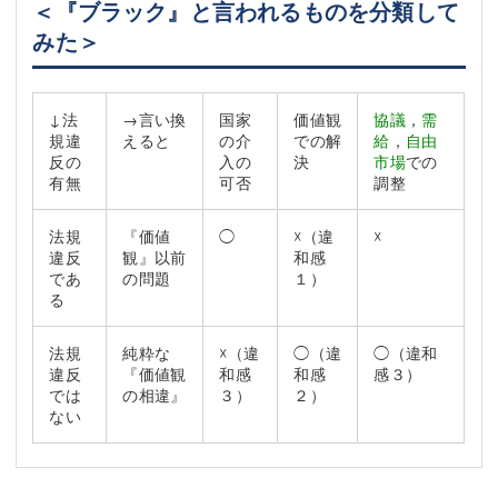
＜『ブラック』と言われるものを分類して
みた＞
↓法
→言い換
国家
価値観
協議
，
需
規違
えると
の介
での解
給
，
自由
反の
入の
決
市場
での
有無
可否
調整
法規
『価値
◯
☓（違
☓
違反
観』以前
和感
であ
の問題
１）
る
法規
純粋な
☓（違
◯（違
◯（違和
違反
『価値観
和感
和感
感３）
では
の相違』
３）
２）
ない