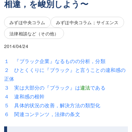
相違，を峻別しよう〜
三平 隆史
三平 隆史
吉元 優仁
吉元 優仁
みずほ中央コラム
みずほ中央コラム；サイエンス
弁護士費用
小川 祐
法律相談など（その他）
弁護士費用
不動産
2014/04/24
不動産
相続・遺言
１ 『ブラック企業』なるものの分析，分類
相続・遺言
離婚（夫婦間トラブル）
２ ひとくくりに『ブラック』と言うことの違和感の
離婚（夫婦間トラブル）
企業法務
正体
３ 実は大部分の『ブラック』は
違法
である
企業法務
労働問題（解雇，残業等）
４ 違和感の根幹
労働問題（解雇，残業等）
刑事弁護
５ 具体的状況の改善，解決方法の類型化
６ 関連コンテンツ，法律の条文
刑事弁護
交通事故
交通事故
不動産登記