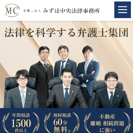
ホーム
ホーム
取扱分野
取扱分野
不動産
不動産
相続・遺言
相続・遺言
離婚（夫婦間トラブル）
離婚（夫婦間トラブル）
企業法務
企業法務
労働問題（解雇，残業等）
労働問題（解雇，残業等）
刑事弁護
刑事弁護
交通事故
交通事故