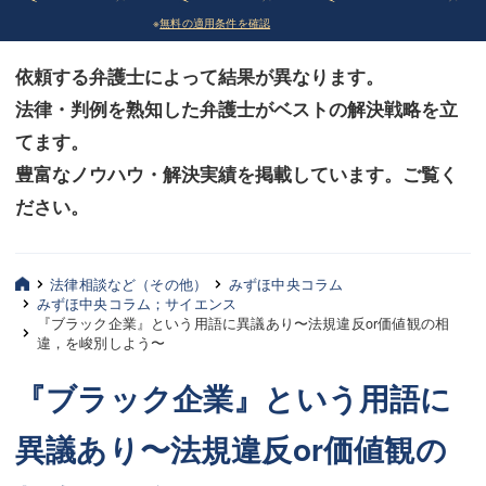
※
無料の適用条件を確認
債務整理
債務整理
依頼する弁護士によって結果が異なります。
法律相談など（その他）
法律相談など（その他）
法律・判例を熟知した弁護士がベストの解決戦略を立
お客様へ
お客様へ
てます。
みずほ中央の特長・実質編
みずほ中央の特長・実質編
豊富なノウハウ・解決実績を掲載しています。ご覧く
ださい。
みずほ中央の特長・形式編
みずほ中央の特長・形式編
弁護士紹介
弁護士紹介
法律相談など（その他）
みずほ中央コラム
みずほ中央コラム；サイエンス
三平 聡史
三平 聡史
『ブラック企業』という用語に異議あり〜法規違反or価値観の相
違，を峻別しよう〜
酒井 博之
酒井 博之
『ブラック企業』という用語に
坂本 陽一
坂本 陽一
異議あり〜法規違反or価値観の
桶川 聡
桶川 聡