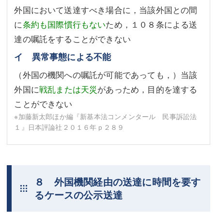
外国において送達すべき場合に，当該外国との間
に
条約も国際慣行もない
ため，１０８条による送
達の嘱託をすることができない
イ 異常事態による不能
（外国の機関への嘱託が可能であっても，）当該
外国に
戦乱または天災
があっため，目的を達する
ことができない
※加藤新太郎ほか編『新基本法コンメンタール 民事訴訟法
１』日本評論社２０１６年ｐ２８９
８ 外国機関経由の送達に時間を要す
るケースの公示送達