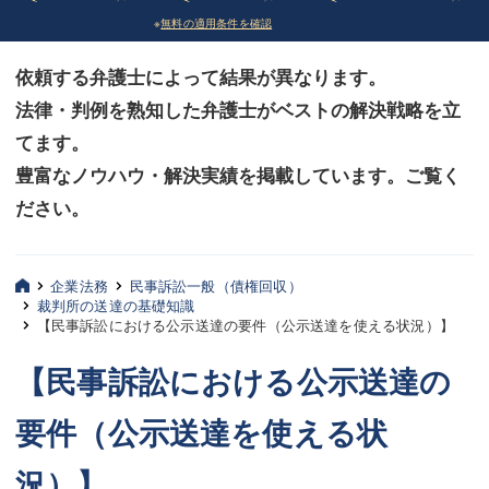
※
無料の適用条件を確認
債務整理
債務整理
依頼する弁護士によって結果が異なります。
法律相談など（その他）
法律相談など（その他）
法律・判例を熟知した弁護士がベストの解決戦略を立
お客様へ
お客様へ
てます。
みずほ中央の特長・実質編
みずほ中央の特長・実質編
豊富なノウハウ・解決実績を掲載しています。ご覧く
ださい。
みずほ中央の特長・形式編
みずほ中央の特長・形式編
弁護士紹介
弁護士紹介
企業法務
民事訴訟一般（債権回収）
裁判所の送達の基礎知識
三平 聡史
三平 聡史
【民事訴訟における公示送達の要件（公示送達を使える状況）】
酒井 博之
酒井 博之
【民事訴訟における公示送達の
坂本 陽一
坂本 陽一
要件（公示送達を使える状
桶川 聡
桶川 聡
況）】