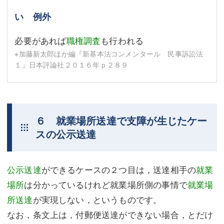
い 例外
必要があれば
職権調査
も行われる
※加藤新太郎ほか編『新基本法コンメンタール 民事訴訟法
１』日本評論社２０１６年ｐ２８９
６ 就業場所送達で支障が生じたケー
スの公示送達
公示送達
ができるケースの２つ目は，送達相手の
就業
場所
は分かっているけれど就業場所側の事情で
就業場
所送達
が実現しない，というものです。
なお，条文上は，付郵便送達ができない場合，とだけ