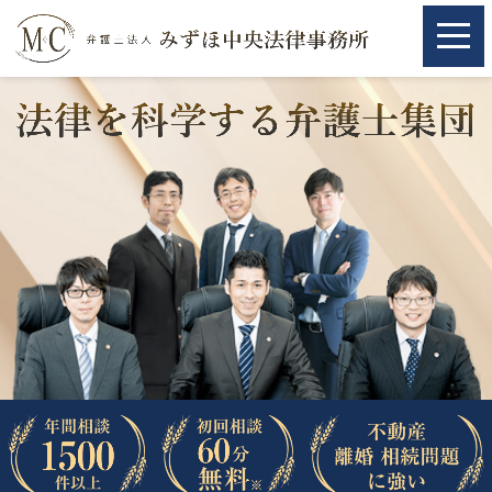
ホーム
ホーム
取扱分野
取扱分野
不動産
不動産
相続・遺言
相続・遺言
離婚（夫婦間トラブル）
離婚（夫婦間トラブル）
企業法務
企業法務
労働問題（解雇，残業等）
労働問題（解雇，残業等）
刑事弁護
刑事弁護
交通事故
交通事故