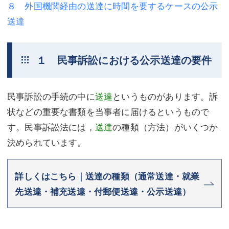
８ 外国機関経由の送達に時間を要するケースの公示
不動産登記
商業登記
送達
商業登記
調査・書面作成
１ 民事訴訟における公示送達の要件
調査・書面作成
債務整理
マスコミ取材・実績
債務整理
民事訴訟の手続の中に
送達
というものがあります。訴
マスコミ取材・実績
アクセス
状などの重要な書類を当事者に届けるというもので
アクセス
東京事務所 (新宿・四谷)
す。民事訴訟法には，
送達
の種類（方法）がいくつか
決められています。
東京事務所 (新宿・四谷)
埼玉事務所 (さいたま市)
埼玉事務所 (さいたま市)
川口事務所（埼玉県川口市）
詳しくはこちら｜送達の種類（通常送達・就業
先送達・補充送達・付郵便送達・公示送達）
お問い合せフォーム
川口事務所（埼玉県川口市）