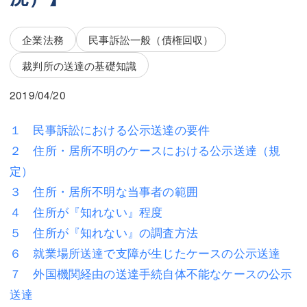
三平 隆史
三平 隆史
吉元 優仁
吉元 優仁
企業法務
民事訴訟一般（債権回収）
弁護士費用
裁判所の送達の基礎知識
小川 祐
弁護士費用
不動産
2019/04/20
不動産
相続・遺言
１ 民事訴訟における公示送達の要件
２ 住所・居所不明のケースにおける公示送達（規
相続・遺言
離婚（夫婦間トラブル）
定）
離婚（夫婦間トラブル）
企業法務
３ 住所・居所不明な当事者の範囲
４ 住所が『知れない』程度
企業法務
労働問題（解雇，残業等）
５ 住所が『知れない』の調査方法
労働問題（解雇，残業等）
刑事弁護
６ 就業場所送達で支障が生じたケースの公示送達
刑事弁護
交通事故
７ 外国機関経由の送達手続自体不能なケースの公示
送達
交通事故
不動産登記