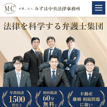
ホーム
ホーム
取扱分野
取扱分野
不動産
不動産
相続・遺言
相続・遺言
離婚（夫婦間トラブル）
離婚（夫婦間トラブル）
企業法務
企業法務
労働問題（解雇，残業等）
労働問題（解雇，残業等）
刑事弁護
刑事弁護
交通事故
交通事故