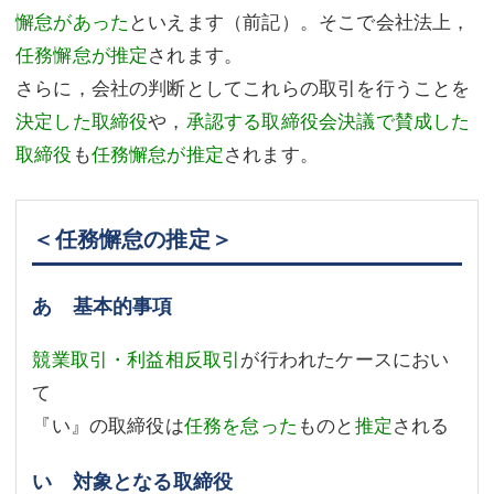
懈怠があった
といえます（前記）。そこで会社法上，
任務懈怠が推定
されます。
さらに，会社の判断としてこれらの取引を行うことを
決定した取締役
や，
承認する取締役会決議で賛成した
取締役
も
任務懈怠が推定
されます。
＜任務懈怠の推定＞
あ 基本的事項
競業取引・利益相反取引
が行われたケースにおい
て
『い』の取締役は
任務を怠った
ものと
推定
される
い 対象となる取締役