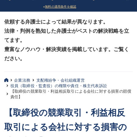
※
無料の適用条件を確認
債務整理
債務整理
依頼する弁護士によって結果が異なります。
法律相談など（その他）
法律相談など（その他）
法律・判例を熟知した弁護士がベストの解決戦略を立
お客様へ
お客様へ
てます。
みずほ中央の特長・実質編
みずほ中央の特長・実質編
豊富なノウハウ・解決実績を掲載しています。ご覧く
ださい。
みずほ中央の特長・形式編
みずほ中央の特長・形式編
弁護士紹介
弁護士紹介
企業法務
支配権紛争・会社組織運営
役員（取締役・監査役）の権限や責任・株主代表訴訟
三平 聡史
三平 聡史
【取締役の競業取引・利益相反取引による会社に対する損害の賠償
責任】
酒井 博之
酒井 博之
【取締役の競業取引・利益相反
坂本 陽一
坂本 陽一
取引による会社に対する損害の
桶川 聡
桶川 聡