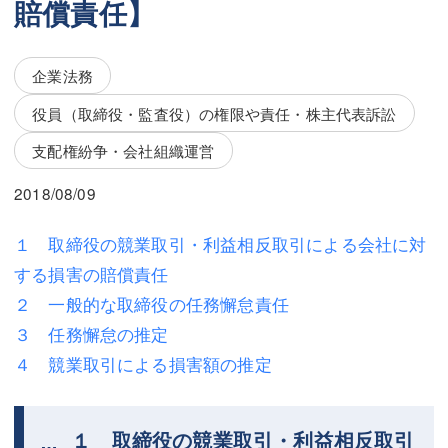
賠償責任】
三平 隆史
三平 隆史
吉元 優仁
吉元 優仁
企業法務
弁護士費用
小川 祐
役員（取締役・監査役）の権限や責任・株主代表訴訟
弁護士費用
不動産
支配権紛争・会社組織運営
不動産
相続・遺言
2018/08/09
相続・遺言
離婚（夫婦間トラブル）
１ 取締役の競業取引・利益相反取引による会社に対
離婚（夫婦間トラブル）
企業法務
する損害の賠償責任
２ 一般的な取締役の任務懈怠責任
企業法務
労働問題（解雇，残業等）
３ 任務懈怠の推定
労働問題（解雇，残業等）
刑事弁護
４ 競業取引による損害額の推定
刑事弁護
交通事故
１ 取締役の競業取引・利益相反取引
交通事故
不動産登記