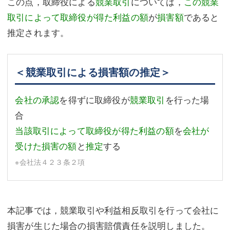
この点，取締役による
競業取引
については，
この競業
取引によって取締役が得た利益の額
が
損害額
であると
推定されます。
＜競業取引による損害額の推定＞
会社の承認
を得ずに取締役が
競業取引
を行った場
合
当該取引によって取締役が得た利益の額
を
会社が
受けた損害の額
と
推定
する
※会社法４２３条２項
本記事では，競業取引や利益相反取引を行って会社に
損害が生じた場合の損害賠償責任を説明しました。