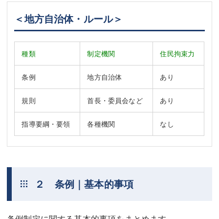
不動産登記
商業登記
＜地方自治体・ルール＞
商業登記
調査・書面作成
種類
制定機関
住民拘束力
調査・書面作成
債務整理
条例
地方自治体
あり
マスコミ取材・実績
債務整理
マスコミ取材・実績
アクセス
規則
首長・委員会など
あり
アクセス
東京事務所 (新宿・四谷)
指導要綱・要領
各種機関
なし
東京事務所 (新宿・四谷)
埼玉事務所 (さいたま市)
埼玉事務所 (さいたま市)
川口事務所（埼玉県川口市）
２ 条例｜基本的事項
お問い合せフォーム
川口事務所（埼玉県川口市）
条例制定に関する基本的事項をまとめます。