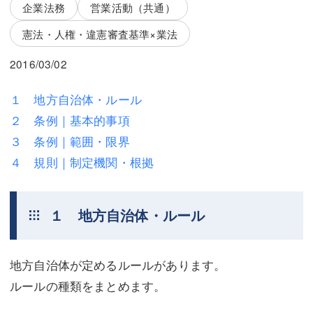
三平 隆史
三平 隆史
企業法務
営業活動（共通）
憲法・人権・違憲審査基準×業法
吉元 優仁
吉元 優仁
2016/03/02
弁護士費用
小川 祐
弁護士費用
不動産
１ 地方自治体・ルール
２ 条例｜基本的事項
不動産
相続・遺言
３ 条例｜範囲・限界
相続・遺言
離婚（夫婦間トラブル）
４ 規則｜制定機関・根拠
離婚（夫婦間トラブル）
企業法務
１ 地方自治体・ルール
企業法務
労働問題（解雇，残業等）
労働問題（解雇，残業等）
刑事弁護
地方自治体が定めるルールがあります。
刑事弁護
交通事故
ルールの種類をまとめます。
交通事故
不動産登記