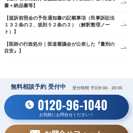
書＋納品書等】
【提訴前照会の予告通知書の記載事項（民事訴訟法
１３２条の２、規則５２条の２）（解釈整理ノー
ト）】
【医師の行政処分｜医道審議会が公表した『量刑の
目安』】
無料相談予約 受付中
受付時間 平日9:00 - 20:00
0120-96-1040
お気軽にお問合せください！