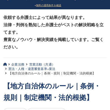
※
無料の適用条件を確認
債務整理
債務整理
依頼する弁護士によって結果が異なります。
法律相談など（その他）
法律相談など（その他）
法律・判例を熟知した弁護士がベストの解決戦略を立
お客様へ
お客様へ
てます。
みずほ中央の特長・実質編
みずほ中央の特長・実質編
豊富なノウハウ・解決実績を掲載しています。ご覧く
ださい。
みずほ中央の特長・形式編
みずほ中央の特長・形式編
弁護士紹介
弁護士紹介
企業法務
営業活動（共通）
憲法・人権・違憲審査基準×業法
三平 聡史
三平 聡史
【地方自治体のルール｜条例・規則｜制定機関・法的根拠】
酒井 博之
酒井 博之
【地方自治体のルール｜条例・
坂本 陽一
坂本 陽一
規則｜制定機関・法的根拠】
桶川 聡
桶川 聡