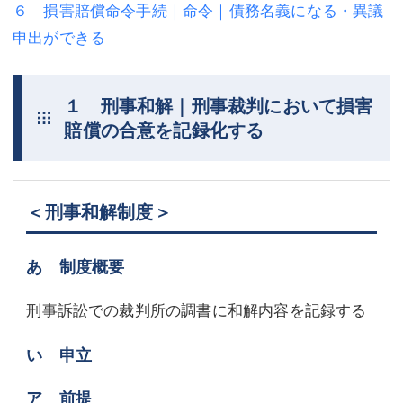
６ 損害賠償命令手続｜命令｜債務名義になる・異議
不動産登記
商業登記
申出ができる
商業登記
調査・書面作成
１ 刑事和解｜刑事裁判において損害
調査・書面作成
債務整理
賠償の合意を記録化する
マスコミ取材・実績
債務整理
マスコミ取材・実績
アクセス
＜刑事和解制度＞
アクセス
東京事務所 (新宿・四谷)
東京事務所 (新宿・四谷)
埼玉事務所 (さいたま市)
あ 制度概要
埼玉事務所 (さいたま市)
川口事務所（埼玉県川口市）
刑事訴訟での裁判所の調書に和解内容を記録する
お問い合せフォーム
川口事務所（埼玉県川口市）
い 申立
ア 前提