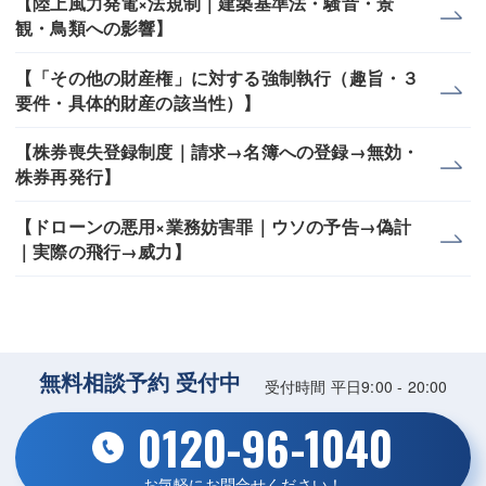
【陸上風力発電×法規制｜建築基準法・騒音・景
観・鳥類への影響】
【「その他の財産権」に対する強制執行（趣旨・３
要件・具体的財産の該当性）】
【株券喪失登録制度｜請求→名簿への登録→無効・
株券再発行】
【ドローンの悪用×業務妨害罪｜ウソの予告→偽計
｜実際の飛行→威力】
無料相談予約 受付中
受付時間 平日9:00 - 20:00
0120-96-1040
お気軽にお問合せください！