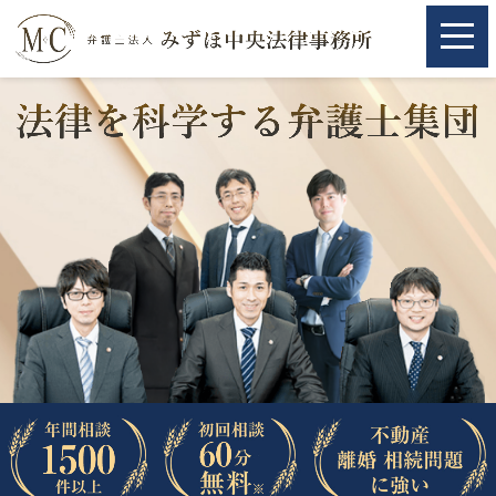
ホーム
ホーム
取扱分野
取扱分野
不動産
不動産
相続・遺言
相続・遺言
離婚（夫婦間トラブル）
離婚（夫婦間トラブル）
企業法務
企業法務
労働問題（解雇，残業等）
労働問題（解雇，残業等）
刑事弁護
刑事弁護
交通事故
交通事故