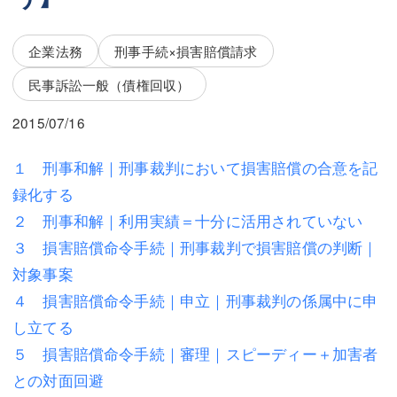
三平 隆史
三平 隆史
吉元 優仁
吉元 優仁
企業法務
刑事手続×損害賠償請求
弁護士費用
民事訴訟一般（債権回収）
小川 祐
弁護士費用
不動産
2015/07/16
不動産
相続・遺言
１ 刑事和解｜刑事裁判において損害賠償の合意を記
録化する
相続・遺言
離婚（夫婦間トラブル）
２ 刑事和解｜利用実績＝十分に活用されていない
離婚（夫婦間トラブル）
企業法務
３ 損害賠償命令手続｜刑事裁判で損害賠償の判断｜
対象事案
企業法務
労働問題（解雇，残業等）
４ 損害賠償命令手続｜申立｜刑事裁判の係属中に申
労働問題（解雇，残業等）
刑事弁護
し立てる
刑事弁護
交通事故
５ 損害賠償命令手続｜審理｜スピーディー＋加害者
との対面回避
交通事故
不動産登記