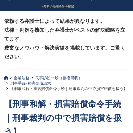
※
無料の適用条件を確認
債務整理
債務整理
依頼する弁護士によって結果が異なります。
法律相談など（その他）
法律相談など（その他）
法律・判例を熟知した弁護士がベストの解決戦略を立
お客様へ
お客様へ
てます。
みずほ中央の特長・実質編
みずほ中央の特長・実質編
豊富なノウハウ・解決実績を掲載しています。ご覧く
ださい。
みずほ中央の特長・形式編
みずほ中央の特長・形式編
弁護士紹介
弁護士紹介
企業法務
民事訴訟一般（債権回収）
刑事手続×損害賠償請求
三平 聡史
三平 聡史
【刑事和解・損害賠償命令手続｜刑事裁判の中で損害賠償を扱う】
酒井 博之
酒井 博之
【刑事和解・損害賠償命令手続
坂本 陽一
坂本 陽一
｜刑事裁判の中で損害賠償を扱
桶川 聡
桶川 聡
う】