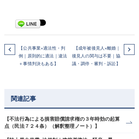
【公共事業×適法性・判
【成年被後見人×離婚｜
例｜原則的に適法｜違法
後見人の関与は不要｜協
＋事情判決もある】
議・調停・審判・訴訟】
関連記事
【不法行為による損害賠償請求権の３年時効の起算
点（民法７２４条）（解釈整理ノート）】