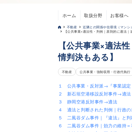
ホーム
取扱分野
お客様へ
不動産
近隣との関係や住環境（マンシ
【公共事業×適法性・判例｜原則的に適法｜
【公共事業×適法
情判決もある】
不動産
公共事業・強制収用・行政代執行
１ 公共事業・反対派→『事業認定
２ 新石垣空港移設反対事件→適法
３ 静岡空港反対事件→適法
４ 適法と判断された判例｜行政の
５ 二風谷ダム事件｜『違法』と判
６ 二風谷ダム事件｜効力の維持＝