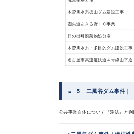
木曽川水系徳山ダム建設工事
圏央道あきる野ＩＣ事業
日の出町廃棄物処分場
木曽川水系・多目的ダム建設工事
名古屋市高速度鉄道４号線山下通
５ 二風谷ダム事件｜
公共事業自体について『違法』と判
＜二風谷ダム事件｜違法性