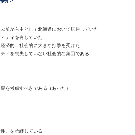
及ぶ前から主として北海道において居住していた
ティティを有していた
も経済的，社会的に大きな打撃を受けた
ィティを喪失していない社会的な集団である
影響を考慮すべきである（あった）
法性』を承継している