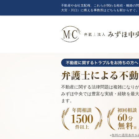
不動産や会社支配権、これらが関わる相続・離婚の問
大宮・川口）に構える事務所はどちらも駅からすぐ
不動産に関する法律問題は複雑になり
みずほ中央では豊富な実績・経験を最
ます。
※
無料の適用条件を