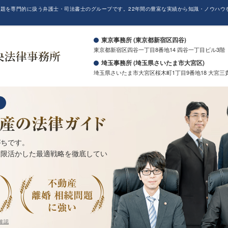
題を専門的に扱う弁護士・司法書士のグループです。22年間の豊富な実績から知識・ノウハウ
。
東京事務所 (東京都新宿区四谷)
東京都新宿区四谷一丁目8番地14 四谷一丁目ビル3階
埼玉事務所 (埼玉県さいたま市大宮区)
埼玉県さいたま市大宮区桜木町1丁目9番地18 大宮三
がちです。
大限活かした最適戦略を徹底してい
確認