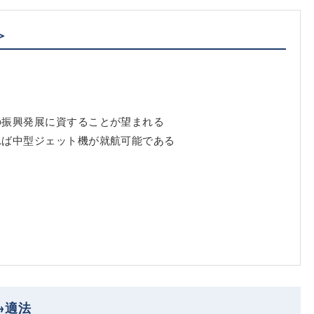
＞
の振興発展に資することが望まれる
れば中型ジェット機が就航可能である
→適法