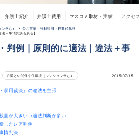
弁護士紹介
弁護士費用
マスコミ取材・実績
アクセ
ョン含む）
公共事業・強制収用・行政代執行
違法＋事情判決もある】
性・判例｜原則的に適法｜違法＋事
2015/07/15
近隣との関係や住環境（マンション含む）
・収用裁決』の違法を主張
裁量が大きい→適法判断が多い
断したレア判例
事情判決