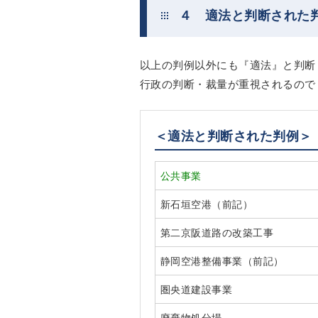
４ 適法と判断された
以上の判例以外にも『適法』と判断
行政の判断・裁量が重視されるので
＜適法と判断された判例＞
公共事業
新石垣空港（前記）
第二京阪道路の改築工事
静岡空港整備事業（前記）
圏央道建設事業
廃棄物処分場