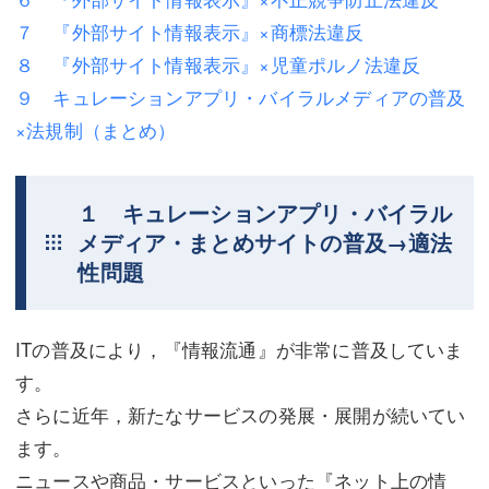
７ 『外部サイト情報表示』×商標法違反
不動産登記
商業登記
８ 『外部サイト情報表示』×児童ポルノ法違反
商業登記
調査・書面作成
９ キュレーションアプリ・バイラルメディアの普及
×法規制（まとめ）
調査・書面作成
債務整理
マスコミ取材・実績
債務整理
１ キュレーションアプリ・バイラル
マスコミ取材・実績
アクセス
メディア・まとめサイトの普及→適法
アクセス
東京事務所 (新宿・四谷)
性問題
東京事務所 (新宿・四谷)
埼玉事務所 (さいたま市)
ITの普及により，『情報流通』が非常に普及していま
埼玉事務所 (さいたま市)
川口事務所（埼玉県川口市）
す。
お問い合せフォーム
川口事務所（埼玉県川口市）
さらに近年，新たなサービスの発展・展開が続いてい
ます。
ニュースや商品・サービスといった『ネット上の情