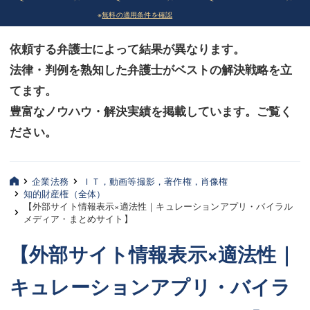
※
無料の適用条件を確認
債務整理
債務整理
依頼する弁護士によって結果が異なります。
法律相談など（その他）
法律相談など（その他）
法律・判例を熟知した弁護士がベストの解決戦略を立
お客様へ
お客様へ
てます。
みずほ中央の特長・実質編
みずほ中央の特長・実質編
豊富なノウハウ・解決実績を掲載しています。ご覧く
ださい。
みずほ中央の特長・形式編
みずほ中央の特長・形式編
弁護士紹介
弁護士紹介
企業法務
ＩＴ，動画等撮影，著作権，肖像権
知的財産権（全体）
三平 聡史
三平 聡史
【外部サイト情報表示×適法性｜キュレーションアプリ・バイラル
メディア・まとめサイト】
酒井 博之
酒井 博之
【外部サイト情報表示×適法性｜
坂本 陽一
坂本 陽一
キュレーションアプリ・バイラ
桶川 聡
桶川 聡