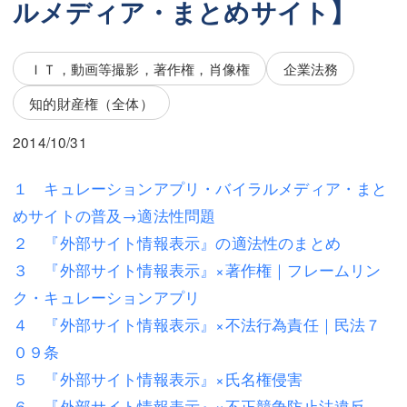
ルメディア・まとめサイト】
三平 隆史
三平 隆史
吉元 優仁
吉元 優仁
ＩＴ，動画等撮影，著作権，肖像権
企業法務
弁護士費用
小川 祐
知的財産権（全体）
弁護士費用
不動産
2014/10/31
不動産
相続・遺言
１ キュレーションアプリ・バイラルメディア・まと
相続・遺言
離婚（夫婦間トラブル）
めサイトの普及→適法性問題
離婚（夫婦間トラブル）
企業法務
２ 『外部サイト情報表示』の適法性のまとめ
３ 『外部サイト情報表示』×著作権｜フレームリン
企業法務
労働問題（解雇，残業等）
ク・キュレーションアプリ
労働問題（解雇，残業等）
刑事弁護
４ 『外部サイト情報表示』×不法行為責任｜民法７
０９条
刑事弁護
交通事故
５ 『外部サイト情報表示』×氏名権侵害
交通事故
不動産登記
６ 『外部サイト情報表示』×不正競争防止法違反