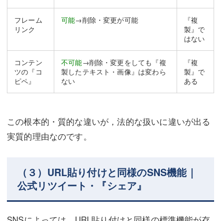
フレーム
可能
→削除・変更が可能
『複
リンク
製』で
はない
コンテン
不可能
→削除・変更をしても『複
『複
ツの『コ
製したテキスト・画像』は変わら
製』で
ピペ』
ない
ある
この根本的・質的な違いが，法的な扱いに違いが出る
実質的理由なのです。
（３）URL貼り付けと同様のSNS機能｜
公式リツイート・『シェア』
SNSによっては，URL貼り付けと同様の標準機能が存