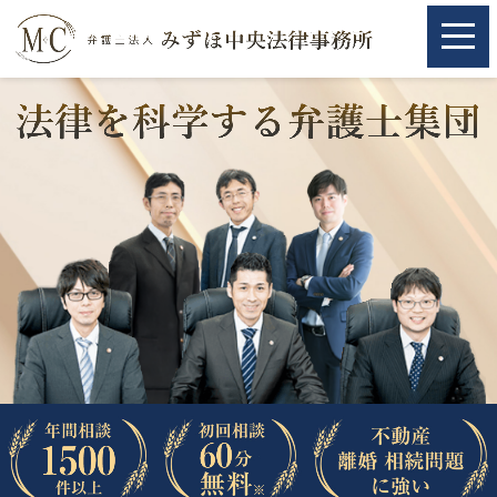
ホーム
ホーム
取扱分野
取扱分野
不動産
不動産
相続・遺言
相続・遺言
離婚（夫婦間トラブル）
離婚（夫婦間トラブル）
企業法務
企業法務
労働問題（解雇，残業等）
労働問題（解雇，残業等）
刑事弁護
刑事弁護
交通事故
交通事故