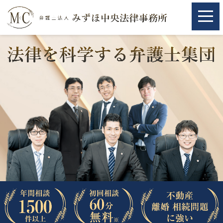
ホーム
ホーム
取扱分野
取扱分野
不動産
不動産
相続・遺言
相続・遺言
離婚（夫婦間トラブル）
離婚（夫婦間トラブル）
企業法務
企業法務
労働問題（解雇，残業等）
労働問題（解雇，残業等）
刑事弁護
刑事弁護
交通事故
交通事故