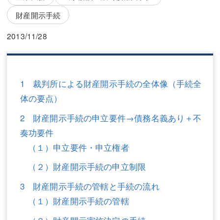
三平 隆史
三平 隆史
財産開示手続
吉元 優仁
吉元 優仁
2013/11/28
弁護士費用
小川 祐
弁護士費用
不動産
1 裁判所による財産開示手続の全体像（手続全
不動産
相続・遺言
体の要点）
相続・遺言
離婚（夫婦間トラブル）
2 財産開示手続の申立要件→債務名義あり＋不
離婚（夫婦間トラブル）
企業法務
奏功要件
（１）申立要件・申立権者
企業法務
労働問題（解雇，残業等）
（２）財産開示手続の申立制限
労働問題（解雇，残業等）
刑事弁護
3 財産開示手続の管轄と手続の流れ
刑事弁護
交通事故
（１）財産開示手続の管轄
交通事故
不動産登記