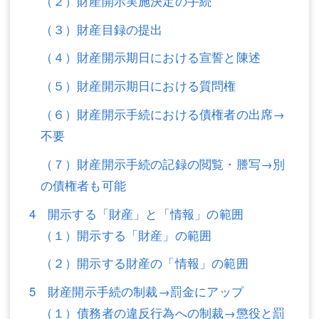
（２）財産開示実施決定の手続
不動産登記
商業登記
（３）財産目録の提出
商業登記
調査・書面作成
（４）財産開示期日における宣誓と陳述
調査・書面作成
債務整理
（５）財産開示期日における質問権
（６）財産開示手続における債権者の出席→
マスコミ取材・実績
債務整理
不要
マスコミ取材・実績
アクセス
（７）財産開示手続の記録の閲覧・謄写→別
アクセス
東京事務所 (新宿・四谷)
の債権者も可能
東京事務所 (新宿・四谷)
埼玉事務所 (さいたま市)
4 開示する「財産」と「情報」の範囲
（１）開示する「財産」の範囲
埼玉事務所 (さいたま市)
川口事務所（埼玉県川口市）
（２）開示する財産の「情報」の範囲
お問い合せフォーム
川口事務所（埼玉県川口市）
5 財産開示手続の制裁→罰金にアップ
（１）債務者の違反行為への制裁→懲役と罰