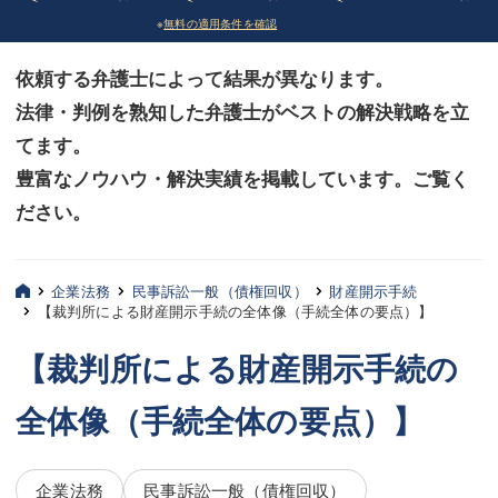
※
無料の適用条件を確認
債務整理
債務整理
依頼する弁護士によって結果が異なります。
法律相談など（その他）
法律相談など（その他）
法律・判例を熟知した弁護士がベストの解決戦略を立
お客様へ
お客様へ
てます。
みずほ中央の特長・実質編
みずほ中央の特長・実質編
豊富なノウハウ・解決実績を掲載しています。ご覧く
ださい。
みずほ中央の特長・形式編
みずほ中央の特長・形式編
弁護士紹介
弁護士紹介
企業法務
民事訴訟一般（債権回収）
財産開示手続
【裁判所による財産開示手続の全体像（手続全体の要点）】
三平 聡史
三平 聡史
【裁判所による財産開示手続の
酒井 博之
酒井 博之
全体像（手続全体の要点）】
坂本 陽一
坂本 陽一
桶川 聡
桶川 聡
企業法務
民事訴訟一般（債権回収）