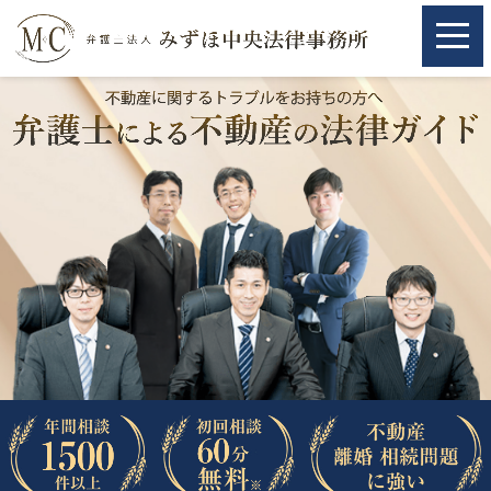
ホーム
ホーム
取扱分野
取扱分野
不動産
不動産
相続・遺言
相続・遺言
離婚（夫婦間トラブル）
離婚（夫婦間トラブル）
企業法務
企業法務
労働問題（解雇，残業等）
労働問題（解雇，残業等）
刑事弁護
刑事弁護
交通事故
交通事故