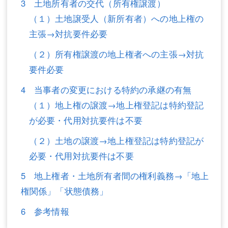
3 土地所有者の交代（所有権譲渡）
不動産登記
商業登記
（１）土地譲受人（新所有者）への地上権の
主張→対抗要件必要
商業登記
調査・書面作成
（２）所有権譲渡の地上権者への主張→対抗
調査・書面作成
債務整理
要件必要
マスコミ取材・実績
債務整理
4 当事者の変更における特約の承継の有無
マスコミ取材・実績
アクセス
（１）地上権の譲渡→地上権登記は特約登記
が必要・代用対抗要件は不要
アクセス
東京事務所 (新宿・四谷)
（２）土地の譲渡→地上権登記は特約登記が
東京事務所 (新宿・四谷)
埼玉事務所 (さいたま市)
必要・代用対抗要件は不要
埼玉事務所 (さいたま市)
川口事務所（埼玉県川口市）
5 地上権者・土地所有者間の権利義務→「地上
お問い合せフォーム
権関係」「状態債務」
川口事務所（埼玉県川口市）
6 参考情報