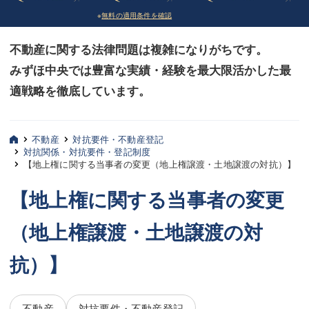
※
無料の適用条件を確認
債務整理
債務整理
不動産に関する法律問題は複雑になりがちです。
法律相談など（その他）
法律相談など（その他）
みずほ中央では豊富な実績・経験を最大限活かした最
お客様へ
お客様へ
適戦略を徹底しています。
みずほ中央の特長・実質編
みずほ中央の特長・実質編
みずほ中央の特長・形式編
みずほ中央の特長・形式編
不動産
対抗要件・不動産登記
対抗関係・対抗要件・登記制度
【地上権に関する当事者の変更（地上権譲渡・土地譲渡の対抗）】
弁護士紹介
弁護士紹介
【地上権に関する当事者の変更
三平 聡史
三平 聡史
（地上権譲渡・土地譲渡の対
酒井 博之
酒井 博之
坂本 陽一
坂本 陽一
抗）】
桶川 聡
桶川 聡
不動産
対抗要件・不動産登記