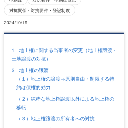
三平 隆史
三平 隆史
対抗関係・対抗要件・登記制度
吉元 優仁
吉元 優仁
2024/10/19
弁護士費用
小川 祐
弁護士費用
不動産
1 地上権に関する当事者の変更（地上権譲渡・
不動産
相続・遺言
土地譲渡の対抗）
相続・遺言
離婚（夫婦間トラブル）
2 地上権の譲渡
離婚（夫婦間トラブル）
企業法務
（１）地上権の譲渡→原則自由・制限する特
約は債権的効力
企業法務
労働問題（解雇，残業等）
（２）純粋な地上権譲渡以外による地上権の
労働問題（解雇，残業等）
刑事弁護
移転
刑事弁護
交通事故
（３）地上権譲渡の所有者への対抗
交通事故
不動産登記