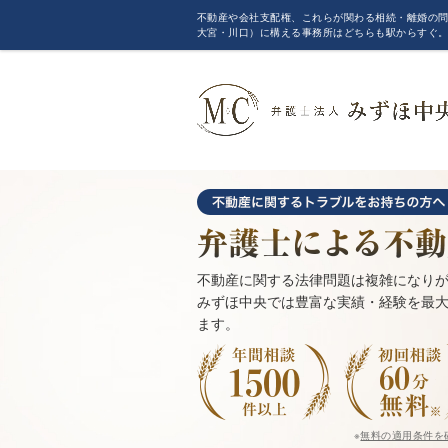
不動産や会社支配権、これらが関わる相続・離婚の問
大宮・川口）に構える事務所はどちらも駅からすぐ
不動産に関する法律問題は複雑になり
みずほ中央では豊富な実績・経験を最
ます。
※
無料の適用条件を