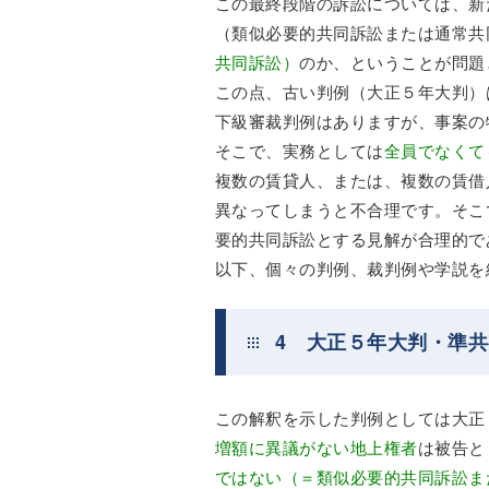
この最終段階の訴訟については、新
（類似必要的共同訴訟または通常共
共同訴訟）
のか、ということが問題
この点、古い判例（大正５年大判）
下級審裁判例はありますが、事案の
そこで、実務としては
全員でなくて
複数の賃貸人、または、複数の賃借
異なってしまうと不合理です。そこ
要的共同訴訟とする見解が合理的で
以下、個々の判例、裁判例や学説を
4 大正５年大判・準
この解釈を示した判例としては大正
増額に異議がない地上権者
は被告と
ではない（＝類似必要的共同訴訟ま