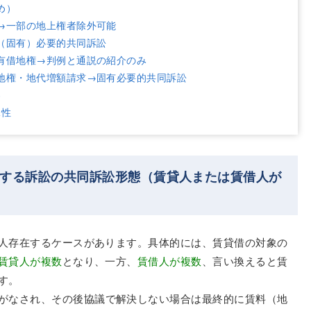
め）
→一部の地上権者除外可能
（固有）必要的共同訴訟
有借地権→判例と通説の紹介のみ
地権・地代増額請求→固有必要的共同訴訟
容
殊性
関する訴訟の共同訴訟形態（賃貸人または賃借人が
人存在するケースがあります。具体的には、賃貸借の対象の
賃貸人が複数
となり、一方、
賃借人が複数
、言い換えると賃
す。
がなされ、その後協議で解決しない場合は最終的に賃料（地