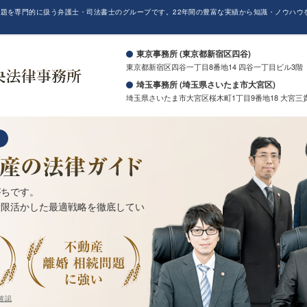
題を専門的に扱う弁護士・司法書士のグループです。22年間の豊富な実績から知識・ノウハウ
。
東京事務所 (東京都新宿区四谷)
東京都新宿区四谷一丁目8番地14 四谷一丁目ビル3階
埼玉事務所 (埼玉県さいたま市大宮区)
埼玉県さいたま市大宮区桜木町1丁目9番地18 大宮三
がちです。
大限活かした最適戦略を徹底してい
確認