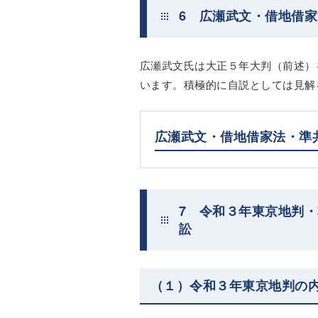
6 広瀬武文・借地借
広瀬武文氏は大正５年大判（前述）
います。積極的に自説としては見解
広瀬武文・借地借家法・準
7 令和３年東京地判
訟
（１）令和３年東京地判の