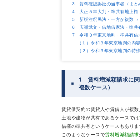
3 賃料確認訴訟の当事者（まと
4 大正５年大判・準共有地上権
5 新版注釈民法・一方が複数→
6 広瀬武文・借地借家法・準共
7 令和３年東京地判・準共有借
（１）令和３年東京地判の内
（２）令和３年東京地判の特
1 賃料増減額請求に
複数ケース）
賃貸借契約の賃貸人や賃借人が複数
土地や建物が共有であるケースでは
借権の準共有というケースもありま
このようなケースで
賃料増減額請求