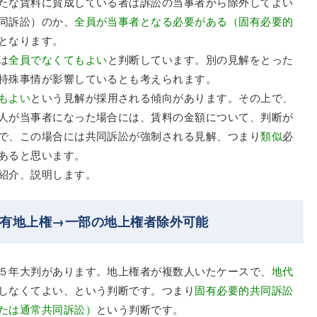
たな賃料に賛成している者は訴訟の当事者から除外してよい
同訴訟）のか、
全員が当事者となる必要がある（固有必要的
となります。
は
全員でなくてもよい
と判断しています。別の見解をとった
特殊事情が影響しているとも考えられます。
もよい
という見解が採用される傾向があります。その上で、
人が当事者になった場合には、賃料の金額について、判断が
で、この場合には共同訴訟が強制される見解、つまり
類似
必
あると思います。
紹介、説明します。
共有地上権→一部の地上権者除外可能
５年大判があります。地上権者が複数人いたケースで、
地代
しなくてよい、という判断です。つまり
固有必要的共同訴訟
たは通常共同訴訟）
という判断です。