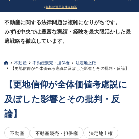
※
無料の適用条件を確認
債務整理
債務整理
不動産に関する法律問題は複雑になりがちです。
法律相談など（その他）
法律相談など（その他）
みずほ中央では豊富な実績・経験を最大限活かした最
お客様へ
お客様へ
適戦略を徹底しています。
みずほ中央の特長・実質編
みずほ中央の特長・実質編
みずほ中央の特長・形式編
みずほ中央の特長・形式編
不動産
不動産競売・担保権
法定地上権
【更地信仰が全体価値考慮説に及ぼした影響とその批判・反論】
弁護士紹介
弁護士紹介
【更地信仰が全体価値考慮説に
三平 聡史
三平 聡史
及ぼした影響とその批判・反
酒井 博之
酒井 博之
論】
坂本 陽一
坂本 陽一
桶川 聡
桶川 聡
不動産
不動産競売・担保権
法定地上権