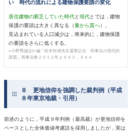
い 時代の流れによる建物保護要請の変化
居住建物の窮乏していた時代
と
現代
とでは，建物
保護の要請は大きく異なる（
量から質へ
）。
見込まれている人口減少は，将来的に，建物保護
の要請をさらに低くする。
※小野秀誠ほか編『松本恒雄先生還暦記念 民事法の現代的
課題』商事法務２０１２年ｐ９４３，９４４
８ 更地信仰を強調した裁判例（平成
８年東京地裁・引用）
前述のように，平成９年判例（最高裁）が更地信仰を
ベースとした全体価値考慮説を採用しましたが，実は