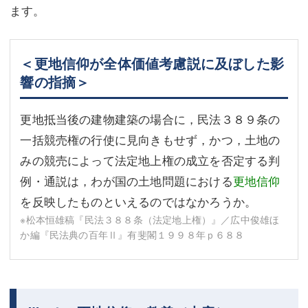
ます。
＜更地信仰が全体価値考慮説に及ぼした影
響の指摘＞
更地抵当後の建物建築の場合に，民法３８９条の
一括競売権の行使に見向きもせず，かつ，土地の
みの競売によって法定地上権の成立を否定する判
例・通説は，わが国の土地問題における
更地信仰
を反映したものといえるのではなかろうか。
※松本恒雄稿『民法３８８条（法定地上権）』／広中俊雄ほ
か編『民法典の百年Ⅱ』有斐閣１９９８年ｐ６８８