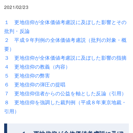
三平 隆史
三平 隆史
2021/02/23
吉元 優仁
吉元 優仁
１ 更地信仰が全体価値考慮説に及ぼした影響とその
弁護士費用
小川 祐
批判・反論
２ 平成９年判例の全体価値考慮説（批判の対象・概
弁護士費用
不動産
要）
不動産
相続・遺言
３ 更地信仰が全体価値考慮説に及ぼした影響の指摘
相続・遺言
離婚（夫婦間トラブル）
４ 更地信仰の教義（内容）
５ 更地信仰の弊害
離婚（夫婦間トラブル）
企業法務
６ 更地信仰の弾圧の提唱
企業法務
労働問題（解雇，残業等）
７ 更地信仰信者からの公益を軸とした反論（引用）
８ 更地信仰を強調した裁判例（平成８年東京地裁・
労働問題（解雇，残業等）
刑事弁護
引用）
刑事弁護
交通事故
交通事故
不動産登記