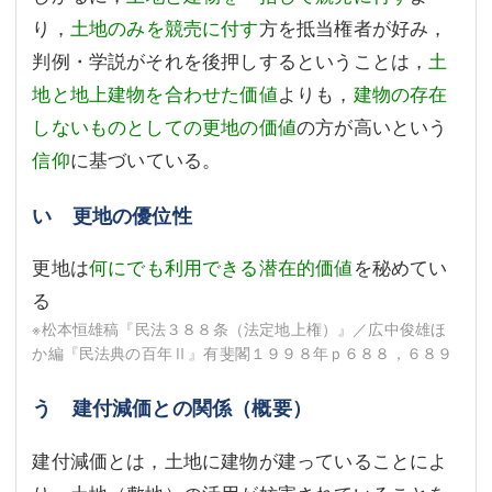
り，
土地のみを競売に付す
方を抵当権者が好み，
判例・学説がそれを後押しするということは，
土
地と地上建物を合わせた価値
よりも，
建物の存在
しないものとしての更地の価値
の方が高いという
信仰
に基づいている。
い 更地の優位性
更地は
何にでも利用できる潜在的価値
を秘めてい
る
※松本恒雄稿『民法３８８条（法定地上権）』／広中俊雄ほ
か編『民法典の百年Ⅱ』有斐閣１９９８年ｐ６８８，６８９
う 建付減価との関係（概要）
建付減価とは，土地に建物が建っていることによ