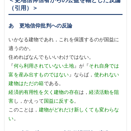
（引用）＞
あ 更地信仰批判への反論
いかなる建物であれ，これを保護するのが国益に
適うのか。
住めればなんでもいいわけではない。
『
何ら利用されていない土地
』が『
それ自身では
富を産み出すものではない
』ならば，
使われない
建物はただの箱
である。
経済的有用性を欠く建物の存在
は，
経済活動を阻
害
し，かえって
国益に反する
。
このことは，
建物がどれだけ新しくても変わらな
い
。