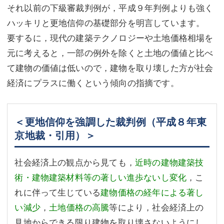
それ以前の下級審裁判例が，平成９年判例よりも強く
ハッキリと更地信仰の基礎部分を明言しています。
要するに，現代の建築テクノロジーや土地価格相場を
元に考えると，一部の例外を除くと土地の価値と比べ
て建物の価値は低いので，建物を取り壊した方が社会
経済にプラスに働くという傾向の指摘です。
＜更地信仰を強調した裁判例（平成８年東
京地裁・引用）＞
社会経済上の観点から見ても，
近時の建物建築技
術・建物建築材料等の著しい進歩ないし変化
，こ
れに伴って生じている
建物価格の経年による著し
い減少
，
土地価格の高騰
等により，社会経済上の
見地からできる限り建物を取り壊さないようにし