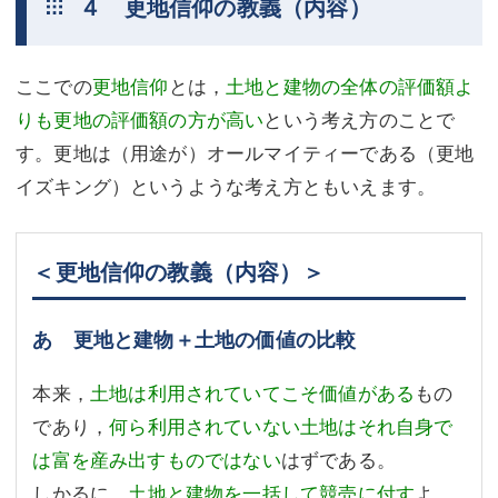
４ 更地信仰の教義（内容）
ここでの
更地信仰
とは，
土地と建物の全体の評価額よ
りも更地の評価額の方が高い
という考え方のことで
す。更地は（用途が）オールマイティーである（更地
イズキング）というような考え方ともいえます。
＜更地信仰の教義（内容）＞
あ 更地と建物＋土地の価値の比較
本来，
土地は利用されていてこそ価値がある
もの
であり，
何ら利用されていない土地はそれ自身で
は富を産み出すものではない
はずである。
しかるに，
土地と建物を一括して競売に付す
よ