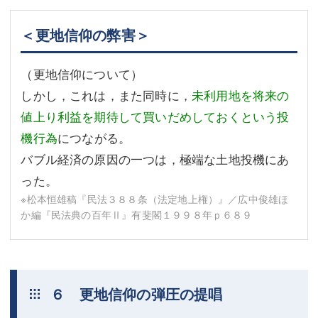
＜更地信仰の弊害＞
（更地信仰について）
しかし，これは，また同時に，
未利用地を将来の
値上り利益を期待して買いだめしておくという投
機行為
につながる。
バブル経済の原因の一つは，極端な土地投機にあ
った。
※松本恒雄稿『民法３８８条（法定地上権）』／広中俊雄ほ
か編『民法典の百年Ⅱ』有斐閣１９９８年ｐ６８９
６ 更地信仰の弾圧の提唱