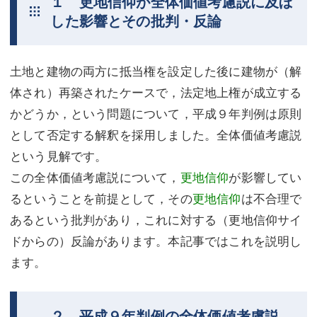
１ 更地信仰が全体価値考慮説に及ぼ
した影響とその批判・反論
不動産登記
商業登記
商業登記
調査・書面作成
土地と建物の両方に抵当権を設定した後に建物が（解
調査・書面作成
債務整理
体され）再築されたケースで，法定地上権が成立する
かどうか，という問題について，平成９年判例は原則
マスコミ取材・実績
債務整理
として否定する解釈を採用しました。全体価値考慮説
マスコミ取材・実績
アクセス
という見解です。
アクセス
東京事務所 (新宿・四谷)
この全体価値考慮説について，
更地信仰
が影響してい
るということを前提として，その
更地信仰
は不合理で
東京事務所 (新宿・四谷)
埼玉事務所 (さいたま市)
あるという批判があり，これに対する（更地信仰サイ
埼玉事務所 (さいたま市)
川口事務所（埼玉県川口市）
ドからの）反論があります。本記事ではこれを説明し
ます。
お問い合せフォーム
川口事務所（埼玉県川口市）
２ 平成９年判例の全体価値考慮説