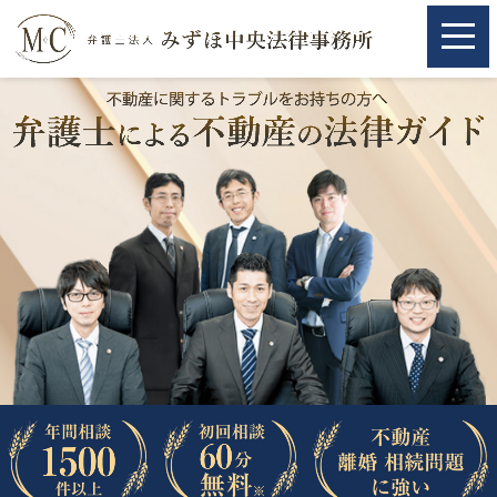
ホーム
ホーム
取扱分野
取扱分野
不動産
不動産
相続・遺言
相続・遺言
離婚（夫婦間トラブル）
離婚（夫婦間トラブル）
企業法務
企業法務
労働問題（解雇，残業等）
労働問題（解雇，残業等）
刑事弁護
刑事弁護
交通事故
交通事故