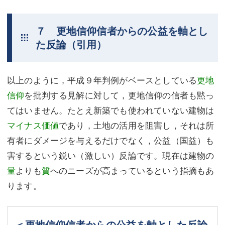
７ 更地信仰信者からの公益を軸とし
た反論（引用）
以上のように，平成９年判例がベースとしている
更地
信仰
を批判する見解に対して，更地信仰の信者も黙っ
てはいません。たとえ新築でも使われていない建物は
マイナス価値
であり，土地の活用を阻害し，それは所
有者にダメージを与えるだけでなく，公益（国益）も
害するという鋭い（激しい）反論です。現在は建物の
量
よりも
質
へのニーズが高まっているという指摘もあ
ります。
＜更地信仰信者からの公益を軸とした反論