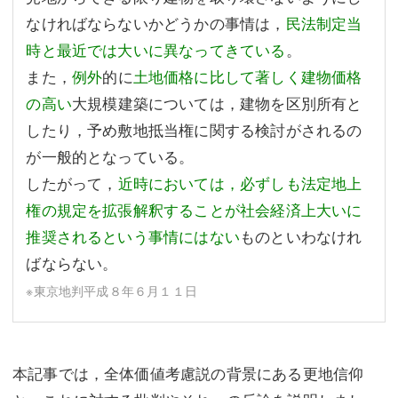
なければならないかどうかの事情は，
民法制定当
時と最近では大いに異なってきている
。
また，
例外
的に
土地価格に比して著しく建物価格
の高い
大規模建築については，建物を区別所有と
したり，予め敷地抵当権に関する検討がされるの
が一般的となっている。
したがって，
近時においては，必ずしも法定地上
権の規定を拡張解釈することが社会経済上大いに
推奨されるという事情にはない
ものといわなけれ
ばならない。
※東京地判平成８年６月１１日
本記事では，全体価値考慮説の背景にある更地信仰