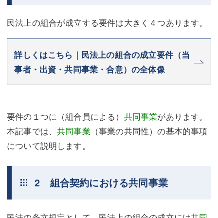
不動産登記
商業登記
民法上の組合が成立する要件は大きく４つあります。
商業登記
調査・書面作成
詳しくはこちら｜民法上の組合の成立要件（当
調査・書面作成
債務整理
事者・出資・共同事業・合意）の全体像
マスコミ取材・実績
債務整理
マスコミ取材・実績
アクセス
要件の１つに（組合員による）
共同事業
があります。
アクセス
東京事務所 (新宿・四谷)
本記事では、
共同事業
（事業の共同性）の基本的事項
東京事務所 (新宿・四谷)
埼玉事務所 (さいたま市)
について説明します。
埼玉事務所 (さいたま市)
川口事務所（埼玉県川口市）
2 組合契約における共同事業
お問い合せフォーム
川口事務所（埼玉県川口市）
民法の条文規定として、民法上の組合の成立には
共同