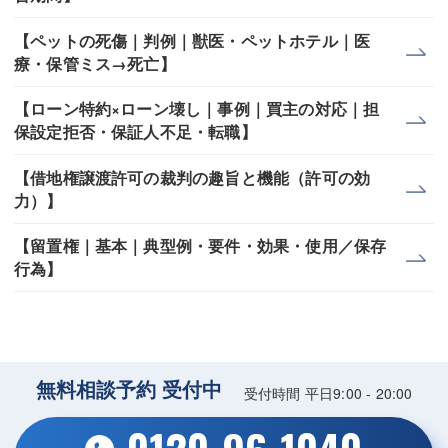
【ペットの死傷｜判例｜獣医・ペットホテル｜医
療・保管ミス→死亡】
【ローン特約×ローン壊し｜事例｜買主の対応｜担
保設定拒否・保証人不足・転職】
【借地権譲渡許可の裁判の趣旨と機能（許可の効
力）】
【留置権｜基本｜典型例・要件・効果・使用／保存
行為】
無料相談予約 受付中
受付時間 平日9:00 - 20:00