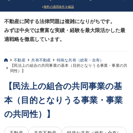
※
無料の適用条件を確認
債務整理
債務整理
不動産に関する法律問題は複雑になりがちです。
法律相談など（その他）
法律相談など（その他）
みずほ中央では豊富な実績・経験を最大限活かした最
お客様へ
お客様へ
適戦略を徹底しています。
みずほ中央の特長・実質編
みずほ中央の特長・実質編
みずほ中央の特長・形式編
みずほ中央の特長・形式編
不動産
共有不動産
特殊な共有（総有・合有）
【民法上の組合の共同事業の基本（目的となりうる事業・事業の共
同性）】
弁護士紹介
弁護士紹介
【民法上の組合の共同事業の基
三平 聡史
三平 聡史
本（目的となりうる事業・事業
酒井 博之
酒井 博之
坂本 陽一
坂本 陽一
の共同性）】
桶川 聡
桶川 聡
不動産
共有不動産
特殊な共有（総有・合有）