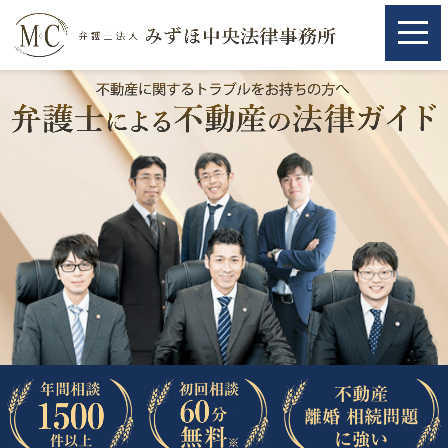
ホーム
ホーム
取扱分野
取扱分野
不動産
不動産
相続・遺言
相続・遺言
離婚（夫婦間トラブル）
離婚（夫婦間トラブル）
企業法務
企業法務
労働問題（解雇，残業等）
労働問題（解雇，残業等）
刑事弁護
刑事弁護
交通事故
交通事故