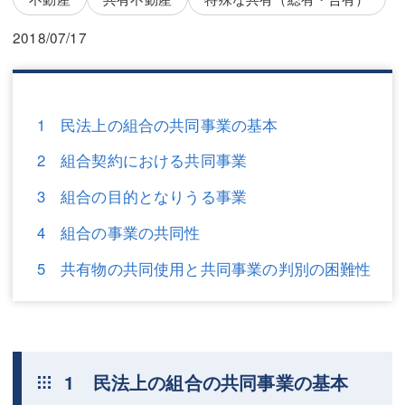
三平 隆史
三平 隆史
2018/07/17
吉元 優仁
吉元 優仁
弁護士費用
小川 祐
弁護士費用
不動産
1 民法上の組合の共同事業の基本
2 組合契約における共同事業
不動産
相続・遺言
3 組合の目的となりうる事業
相続・遺言
離婚（夫婦間トラブル）
4 組合の事業の共同性
離婚（夫婦間トラブル）
企業法務
5 共有物の共同使用と共同事業の判別の困難性
企業法務
労働問題（解雇，残業等）
労働問題（解雇，残業等）
刑事弁護
刑事弁護
交通事故
1 民法上の組合の共同事業の基本
交通事故
不動産登記