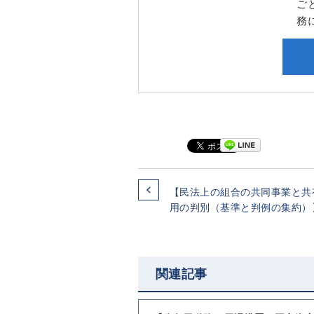
ご
務
【民法上の組合の共同事業と共
用の判別（基準と判例の集約）
関連記事