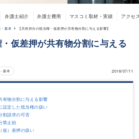
弁護士紹介
弁護士費用
マスコミ取材・実績
アクセ
続・基本
【共有持分の抵当権・仮差押が共有物分割に与える影響】
権・仮差押が共有物分割に与える
2016/07/11
・基本
共有物分割に与える影響
に設定した抵当権の扱い
分割請求の可否
分禁止効
（仮）差押の扱い