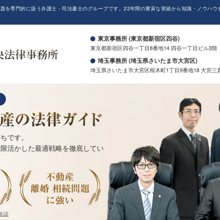
題を専門的に扱う弁護士・司法書士のグループです。22年間の豊富な実績から知識・ノウハウ
。
東京事務所 (東京都新宿区四谷)
東京都新宿区四谷一丁目8番地14 四谷一丁目ビル3階
埼玉事務所 (埼玉県さいたま市大宮区)
埼玉県さいたま市大宮区桜木町1丁目9番地18 大宮三
がちです。
大限活かした最適戦略を徹底してい
確認