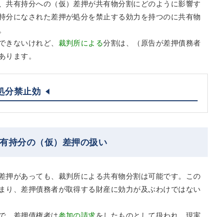
、共有持分への（仮）差押が共有物分割にどのように影響す
持分になされた差押が処分を禁止する効力を持つのに共有物
。
できないけれど、
裁判所による
分割は、（原告が差押債務者
あります。
処分禁止効
共有持分の（仮）差押の扱い
差押があっても、裁判所による共有物分割は可能です。この
まり、差押債務者が取得する財産に効力が及ぶわけではない
で、差押債権者は
参加の請求
をしたものとして扱われ、現実