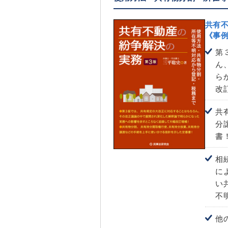
共有
《事
第
ん
ら
改
共
分
書
相
に
い
不
他