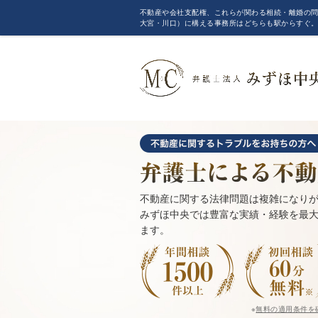
不動産や会社支配権、これらが関わる相続・離婚の問
大宮・川口）に構える事務所はどちらも駅からすぐ
不動産に関する法律問題は複雑になり
みずほ中央では豊富な実績・経験を最
ます。
※
無料の適用条件を