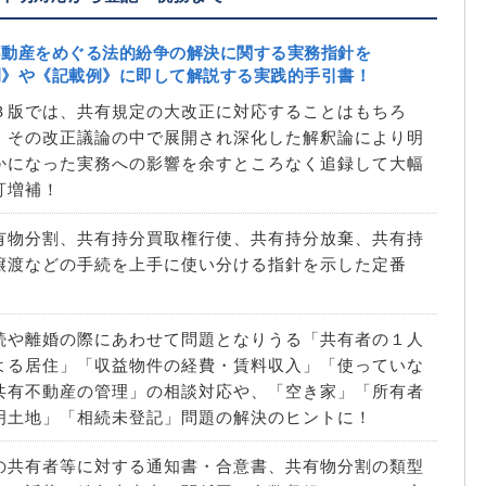
不動産をめぐる法的紛争の解決に関する実務指針を
例》や《記載例》に即して解説する実践的手引書！
３版では、共有規定の大改正に対応することはもちろ
、その改正議論の中で展開され深化した解釈論により明
かになった実務への影響を余すところなく追録して大幅
訂増補！
有物分割、共有持分買取権行使、共有持分放棄、共有持
譲渡などの手続を上手に使い分ける指針を示した定番
！
続や離婚の際にあわせて問題となりうる「共有者の１人
よる居住」「収益物件の経費・賃料収入」「使っていな
共有不動産の管理」の相談対応や、「空き家」「所有者
明土地」「相続未登記」問題の解決のヒントに！
の共有者等に対する通知書・合意書、共有物分割の類型