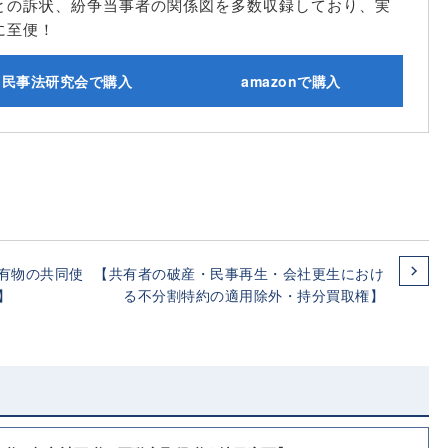
との訴状、紛争当事者の関係図を多数収録しており、実
に至便！
民事法研究会で購入
amazonで購入
有物の共同使
【共有者の破産・民事再生・会社更生におけ
】
る不分割特約の適用除外・持分買取権】