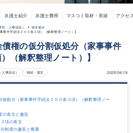
弁護士紹介
弁護士費用
マスコミ取材・実績
アクセ
審判・人事訴訟）
保全処分
事事件手続法２００条３項）（解釈整理ノート）】
金債権の仮分割仮処分（家事事件
項）（解釈整理ノート）】
2025/04/19
・人事訴訟）
相続・遺言
割仮処分（家事事件手続法２００条３項）（解釈整理ノー
度の条文と趣旨
条３項の条文
処分制度の趣旨と概要