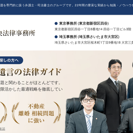
題を専門的に扱う弁護士・司法書士のグループです。22年間の豊富な実績から知識・ノウハウ
。
東京事務所 (東京都新宿区四谷)
東京都新宿区四谷一丁目8番地14 四谷一丁目ビル3階
埼玉事務所 (埼玉県さいたま市大宮区)
埼玉県さいたま市大宮区桜木町1丁目9番地18 大宮三
問題と関わることがほとんどです。
大限活かした最適戦略を徹底してい
確認