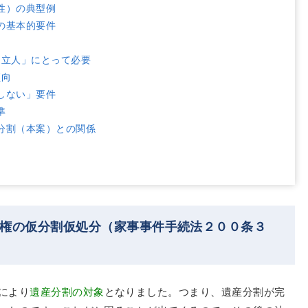
性）の典型例
の基本的要件
申立人」にとって必要
傾向
しない」要件
準
分割（本案）との関係
債権の仮分割仮処分（家事事件手続法２００条３
）
により
遺産分割の対象
となりました。つまり、遺産分割が完