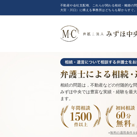
不動産や会社支配権、これらが関わる相続・離婚の問
大宮・川口）に構える事務所はどちらも駅からすぐ
相続の問題は，不動産などの付随的な
みずほ中央では豊富な実績・経験を最
ます。
※
無料の適用条件を