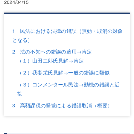
2024/04/15
三平 隆史
三平 隆史
吉元 優仁
吉元 優仁
弁護士費用
小川 祐
1 民法における法律の錯誤（無効・取消の対象
となる）
弁護士費用
不動産
2 法の不知への錯誤の適用→肯定
不動産
相続・遺言
（１）山田二郎氏見解→肯定
相続・遺言
離婚（夫婦間トラブル）
（２）我妻栄氏見解→一般の錯誤に類似
離婚（夫婦間トラブル）
企業法務
（３）コンメンタール民法→動機の錯誤と近
企業法務
労働問題（解雇，残業等）
接
3 高額課税の発覚による錯誤取消（概要）
労働問題（解雇，残業等）
刑事弁護
刑事弁護
交通事故
交通事故
不動産登記