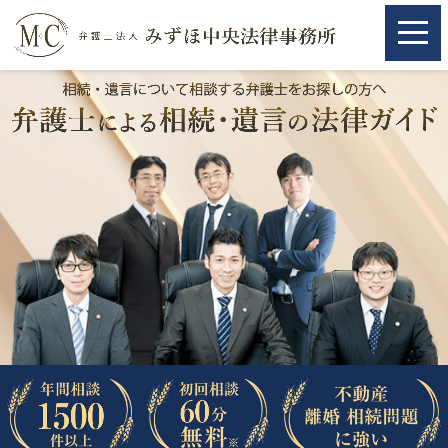
ホーム
ホーム
取扱分野
取扱分野
不動産
不動産
相続・遺言
相続・遺言
離婚（夫婦間トラブル）
離婚（夫婦間トラブル）
企業法務
企業法務
労働問題（解雇，残業等）
労働問題（解雇，残業等）
刑事弁護
刑事弁護
交通事故
交通事故