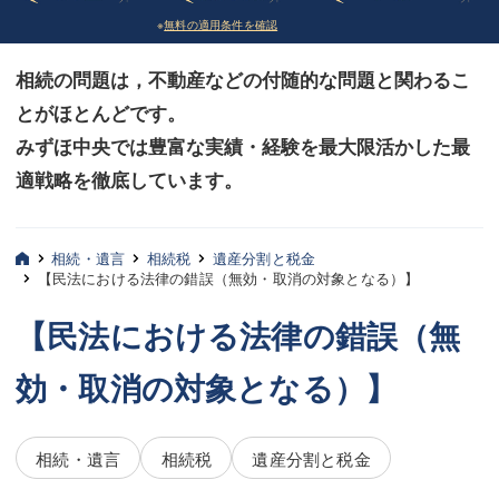
※
無料の適用条件を確認
債務整理
債務整理
相続の問題は，不動産などの付随的な問題と関わるこ
法律相談など（その他）
法律相談など（その他）
とがほとんどです。
お客様へ
お客様へ
みずほ中央では豊富な実績・経験を最大限活かした最
みずほ中央の特長・実質編
みずほ中央の特長・実質編
適戦略を徹底しています。
みずほ中央の特長・形式編
みずほ中央の特長・形式編
相続・遺言
相続税
遺産分割と税金
弁護士紹介
弁護士紹介
【民法における法律の錯誤（無効・取消の対象となる）】
三平 聡史
三平 聡史
【民法における法律の錯誤（無
酒井 博之
酒井 博之
効・取消の対象となる）】
坂本 陽一
坂本 陽一
相続・遺言
相続税
遺産分割と税金
桶川 聡
桶川 聡