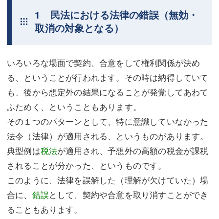
1 民法における法律の錯誤（無効・
不動産登記
商業登記
取消の対象となる）
商業登記
調査・書面作成
調査・書面作成
債務整理
いろいろな場面で契約、合意をして権利関係が決め
る、ということが行われます。その時は納得していて
マスコミ取材・実績
債務整理
も、後から想定外の結果になることが発覚してあわて
マスコミ取材・実績
アクセス
ふためく、ということもあります。
アクセス
東京事務所 (新宿・四谷)
その１つのパターンとして、特に意識していなかった
法令（法律）が適用される、というものがあります。
東京事務所 (新宿・四谷)
埼玉事務所 (さいたま市)
典型例は
税法
が適用され、予想外の高額の税金が課税
埼玉事務所 (さいたま市)
川口事務所（埼玉県川口市）
されることが分かった、というものです。
このように、法律を誤解した（理解が欠けていた）場
お問い合せフォーム
川口事務所（埼玉県川口市）
合に、
錯誤
として、契約や合意を取り消すことができ
ることもあります。