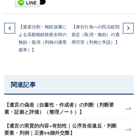
【遺産分割・相続放棄に
【身分行為への民法総則
よる高額相続税発生時の
規定（取消・無効）の適
無効・取消（判例の適用
用可否（判例と学説）】
基準）】
関連記事
【遺言の偽造（自書性・作成者）の判断（判断要
素・証拠と評価）（整理ノート）】
【遺言の実質的内容×有効性｜公序良俗違反・判断
要素・判例｜正妻vs婚外交際】