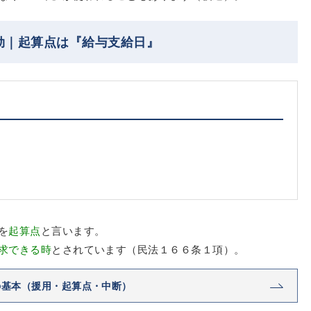
効｜起算点は『給与支給日』
を
起算点
と言います。
求できる時
とされています（民法１６６条１項）。
の基本（援用・起算点・中断）