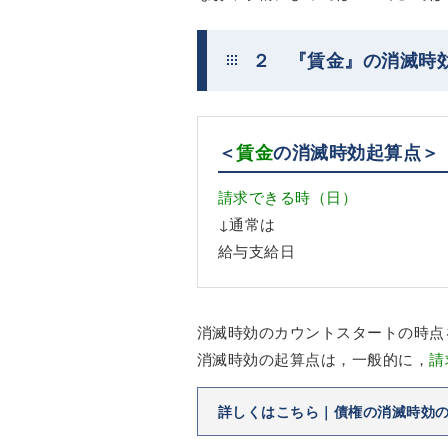
２ 『賃金』の消滅時
＜
賃金
の消滅時効起算点＞
請求できる時（日）
↓通常は
給与支給日
消滅時効のカウントスタートの時点
消滅時効の起算点は，一般的に，
請
詳しくはこちら｜債権の消滅時効