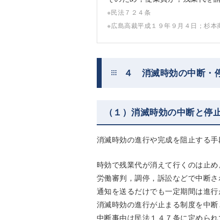
※民法７２４条
※広島高裁平成１９年９月４日；杉本
４ 消滅時効の中断・
（１）消滅時効の中断と停
消滅時効の進行や完成を阻止する手
時効で残業代が消えて行くのは止め
労働審判，調停，訴訟などで中断さ
通知を送るだけでも一定期間は進行
消滅時効の進行が止まる制度を中断
中断事由は民法１４７条に定められ