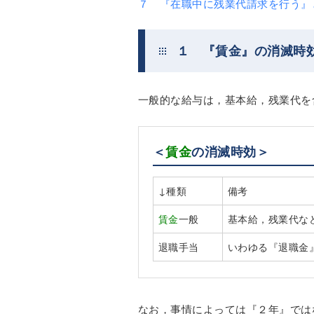
７ 『在職中に残業代請求を行う』
１ 『賃金』の消滅時
一般的な給与は，基本給，残業代を
＜
賃金
の消滅時効＞
↓種類
備考
賃金
一般
基本給，残業代な
退職手当
いわゆる『退職金
なお，事情によっては『２年』では