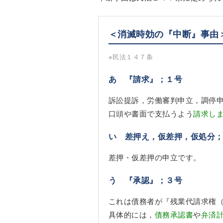
＜消滅時効の『中断』事由
※民法１４７条
あ 『請求』；１号
訴訟提訴，労働審判申立，調停
口頭や書面で支払うよう
請求し
い 差押え，仮差押，仮処分
差押・仮差押の申立です。
う 『承認』；３号
これは債務者が『残業代請求権
具体的には，
債務承認書
や
弁済