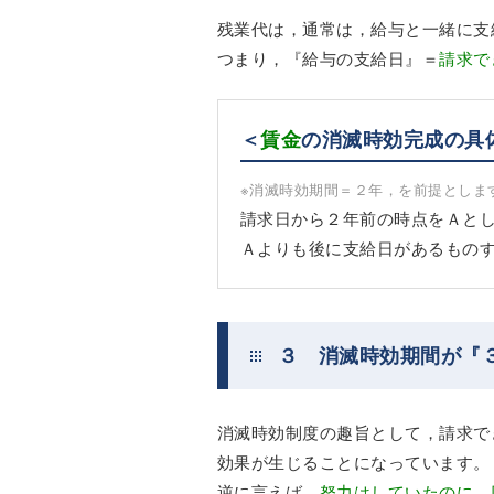
残業代は，通常は，給与と一緒に支
つまり，『給与の支給日』＝
請求で
＜
賃金
の消滅時効完成の具
※消滅時効期間＝２年，を前提としま
請求日から２年前の時点をＡと
Ａよりも後に支給日があるもの
３ 消滅時効期間が『
消滅時効制度の趣旨として，請求で
効果が生じることになっています。
逆に言えば，
努力はしていたのに，