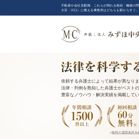
不動産や会社支配権、これらが関わる相続・離婚の問
大宮・川口）に構える事務所はどちらも駅からすぐ
依頼する弁護士によって結果が異なり
法律・判例を熟知した弁護士がベスト
豊富なノウハウ・解決実績を掲載して
※
無料の適用条件を