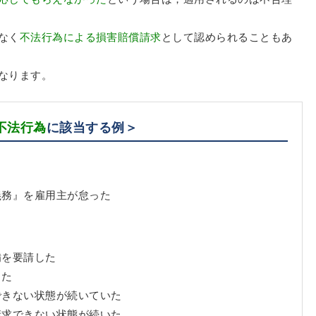
なく
不法行為による損害賠償請求
として認められることもあ
なります。
不法行為
に該当する例＞
義務』を雇用主が怠った
備を要請した
った
できない状態が続いていた
請求できない状態が続いた