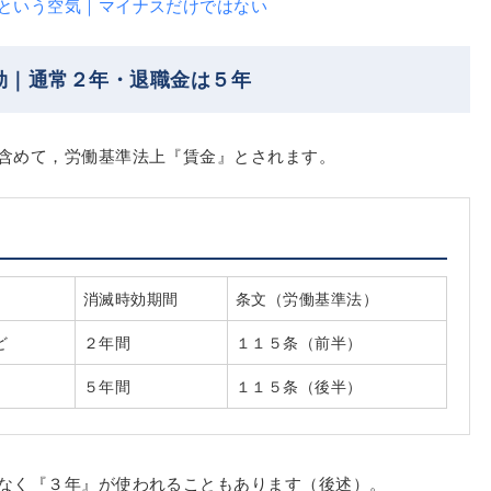
という空気｜マイナスだけではない
効｜通常２年・退職金は５年
含めて，労働基準法上『賃金』とされます。
消滅時効期間
条文（労働基準法）
ど
２年間
１１５条（前半）
』
５年間
１１５条（後半）
なく『３年』が使われることもあります（後述）。