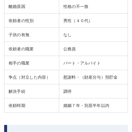
離婚原因
性格の不一致
不動産登記
商業登記
依頼者の性別
男性（４０代）
商業登記
調査・書面作成
子供の有無
なし
調査・書面作成
債務整理
マスコミ取材・実績
債務整理
依頼者の職業
公務員
マスコミ取材・実績
アクセス
相手の職業
パート・アルバイト
アクセス
東京事務所 (新宿・四谷)
争点（対立した内容）
慰謝料・（財産分与）預貯金
東京事務所 (新宿・四谷)
埼玉事務所 (さいたま市)
解決手続
調停
埼玉事務所 (さいたま市)
川口事務所（埼玉県川口市）
依頼時期
婚姻７年・別居半年以内
お問い合せフォーム
川口事務所（埼玉県川口市）