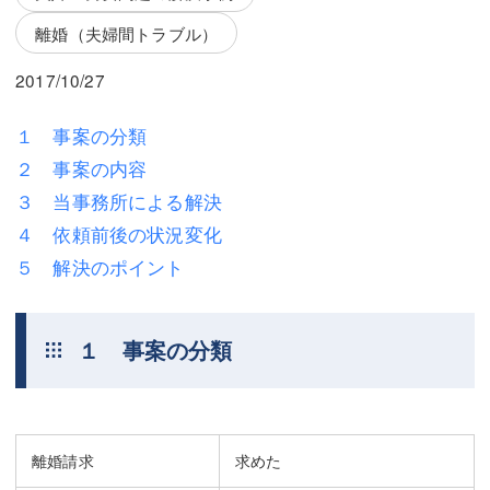
三平 隆史
三平 隆史
離婚（夫婦間トラブル）
吉元 優仁
吉元 優仁
2017/10/27
弁護士費用
小川 祐
１ 事案の分類
弁護士費用
不動産
２ 事案の内容
不動産
相続・遺言
３ 当事務所による解決
４ 依頼前後の状況変化
相続・遺言
離婚（夫婦間トラブル）
５ 解決のポイント
離婚（夫婦間トラブル）
企業法務
企業法務
労働問題（解雇，残業等）
１ 事案の分類
労働問題（解雇，残業等）
刑事弁護
刑事弁護
交通事故
離婚請求
求めた
交通事故
不動産登記