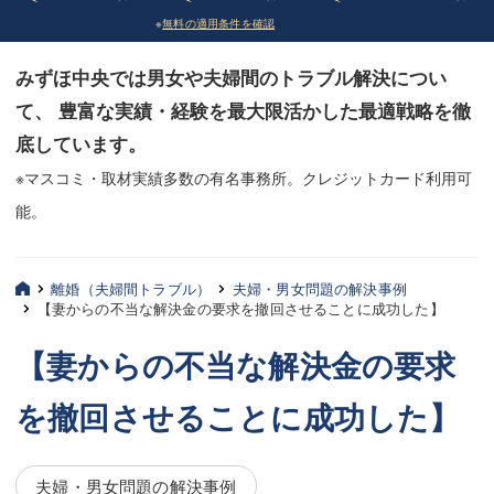
※
無料の適用条件を確認
債務整理
債務整理
みずほ中央では男女や夫婦間のトラブル解決につい
法律相談など（その他）
法律相談など（その他）
て、 豊富な実績・経験を最大限活かした最適戦略を徹
お客様へ
お客様へ
底しています。
みずほ中央の特長・実質編
みずほ中央の特長・実質編
※マスコミ・取材実績多数の有名事務所。クレジットカード利用可
能。
みずほ中央の特長・形式編
みずほ中央の特長・形式編
弁護士紹介
弁護士紹介
離婚（夫婦間トラブル）
夫婦・男女問題の解決事例
【妻からの不当な解決金の要求を撤回させることに成功した】
三平 聡史
三平 聡史
【妻からの不当な解決金の要求
酒井 博之
酒井 博之
を撤回させることに成功した】
坂本 陽一
坂本 陽一
桶川 聡
桶川 聡
夫婦・男女問題の解決事例