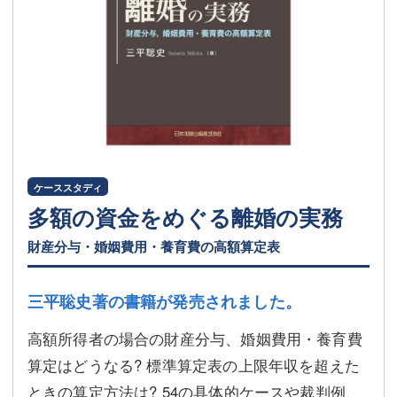
ケーススタディ
多額の資金をめぐる離婚の実務
財産分与・婚姻費用・養育費の高額算定表
三平聡史著の書籍が発売されました。
高額所得者の場合の財産分与、婚姻費用・養育費
算定はどうなる? 標準算定表の上限年収を超えた
ときの算定方法は? 54の具体的ケースや裁判例、