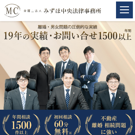
ホーム
ホーム
取扱分野
取扱分野
不動産
不動産
相続・遺言
相続・遺言
離婚（夫婦間トラブル）
離婚（夫婦間トラブル）
企業法務
企業法務
労働問題（解雇，残業等）
労働問題（解雇，残業等）
刑事弁護
刑事弁護
交通事故
交通事故