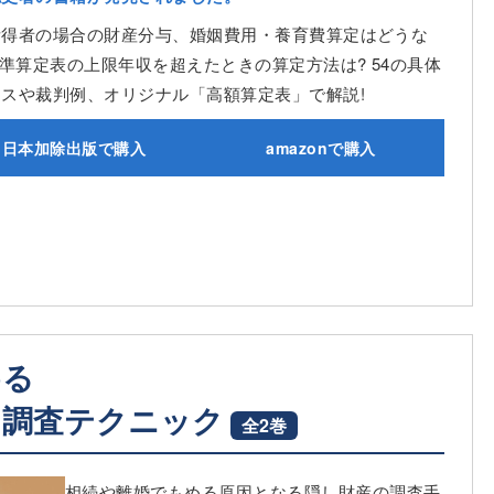
所得者の場合の財産分与、婚姻費用・養育費算定はどうな
標準算定表の上限年収を超えたときの算定方法は? 54の具体
ースや裁判例、オリジナル「高額算定表」で解説!
日本加除出版で購入
amazonで購入
める
く調査テクニック
全2巻
相続や離婚でもめる原因となる隠し財産の調査手