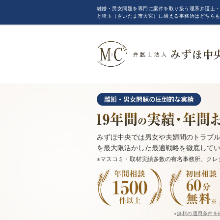
離婚・男女問題を専門に案件を取り扱う理系弁護士・
と埼玉（さいたま市大宮）に構える事務所はどちら
みずほ中央では男女や夫婦間のトラブル
を最大限活かした最適戦略を徹底して
※マスコミ・取材実績多数の有名事務所。クレ
※
無料の適用条件を