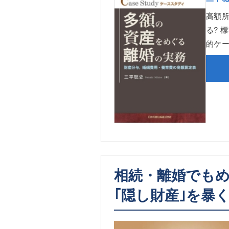
高額
る? 
的ケ
相続・離婚でも
｢隠し財産｣を暴