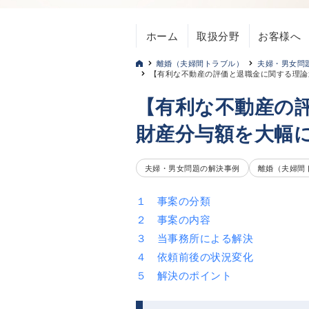
ホーム
取扱分野
お客様へ
離婚（夫婦間トラブル）
夫婦・男女問
【有利な不動産の評価と退職金に関する理論
【有利な不動産の
財産分与額を大幅
夫婦・男女問題の解決事例
離婚（夫婦間
１ 事案の分類
２ 事案の内容
３ 当事務所による解決
４ 依頼前後の状況変化
５ 解決のポイント