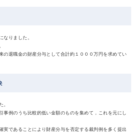
になりました。
。
来の退職金の財産分与として合計約１０００万円を求めてい
決
た。
引事例のうち比較的低い金額のものを集めて，これを元にし
確実であることにより財産分与を否定する裁判例を多く提出