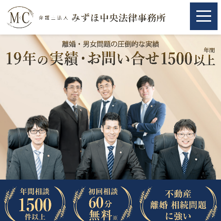
ホーム
ホーム
取扱分野
取扱分野
不動産
不動産
相続・遺言
相続・遺言
離婚（夫婦間トラブル）
離婚（夫婦間トラブル）
企業法務
企業法務
労働問題（解雇，残業等）
労働問題（解雇，残業等）
刑事弁護
刑事弁護
交通事故
交通事故