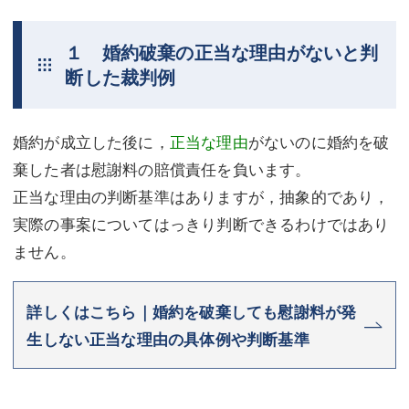
不動産登記
商業登記
１ 婚約破棄の正当な理由がないと判
商業登記
調査・書面作成
断した裁判例
調査・書面作成
債務整理
婚約が成立した後に，
正当な理由
がないのに婚約を破
マスコミ取材・実績
債務整理
棄した者は慰謝料の賠償責任を負います。
マスコミ取材・実績
アクセス
正当な理由の判断基準はありますが，抽象的であり，
実際の事案についてはっきり判断できるわけではあり
アクセス
東京事務所 (新宿・四谷)
ません。
東京事務所 (新宿・四谷)
埼玉事務所 (さいたま市)
埼玉事務所 (さいたま市)
川口事務所（埼玉県川口市）
詳しくはこちら｜婚約を破棄しても慰謝料が発
生しない正当な理由の具体例や判断基準
お問い合せフォーム
川口事務所（埼玉県川口市）