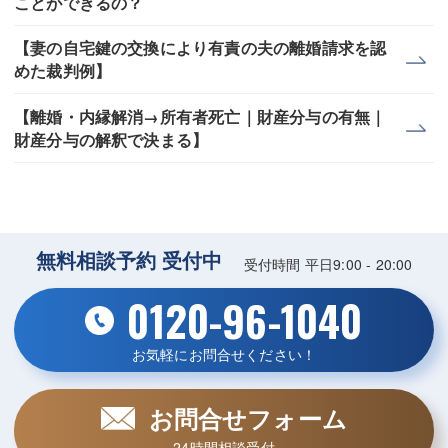
ことができるの？
【妻の自宅鍵の交換により有責の夫の離婚請求を認
めた裁判例】
【離婚・内縁解消→所有者死亡｜財産分与の有無｜
財産分与の解釈で決まる】
無料相談予約 受付中
受付時間 平日9:00 - 20:00
0120-96-1040
お気軽にお問合せください！
お問合せフォーム
24時間相談受付