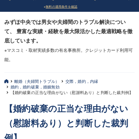
※
無料の適用条件を確認
債務整理
債務整理
みずほ中央では男女や夫婦間のトラブル解決につい
法律相談など（その他）
法律相談など（その他）
て、 豊富な実績・経験を最大限活かした最適戦略を徹
お客様へ
お客様へ
底しています。
みずほ中央の特長・実質編
みずほ中央の特長・実質編
※マスコミ・取材実績多数の有名事務所。クレジットカード利用可
能。
みずほ中央の特長・形式編
みずほ中央の特長・形式編
弁護士紹介
弁護士紹介
離婚（夫婦間トラブル）
交際，婚約，内縁
婚約，婚約破棄，婚姻無効
三平 聡史
三平 聡史
【婚約破棄の正当な理由がない（慰謝料あり）と判断した裁判例】
酒井 博之
酒井 博之
【婚約破棄の正当な理由がない
坂本 陽一
坂本 陽一
（慰謝料あり）と判断した裁判
桶川 聡
桶川 聡
例】