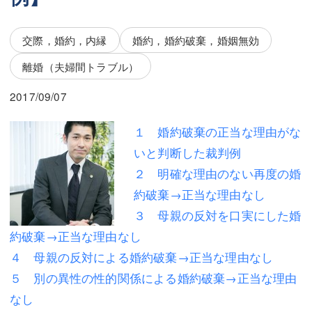
三平 隆史
三平 隆史
吉元 優仁
吉元 優仁
交際，婚約，内縁
婚約，婚約破棄，婚姻無効
弁護士費用
離婚（夫婦間トラブル）
小川 祐
弁護士費用
不動産
2017/09/07
不動産
相続・遺言
１ 婚約破棄の正当な理由がな
いと判断した裁判例
相続・遺言
離婚（夫婦間トラブル）
２ 明確な理由のない再度の婚
離婚（夫婦間トラブル）
企業法務
約破棄→正当な理由なし
３ 母親の反対を口実にした婚
企業法務
労働問題（解雇，残業等）
約破棄→正当な理由なし
労働問題（解雇，残業等）
刑事弁護
４ 母親の反対による婚約破棄→正当な理由なし
刑事弁護
交通事故
５ 別の異性の性的関係による婚約破棄→正当な理由
なし
交通事故
不動産登記