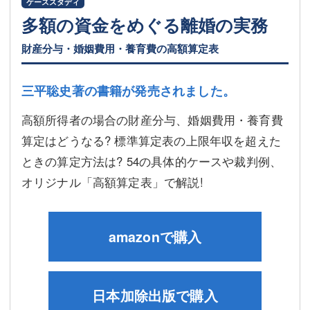
ケーススタディ
多額の資金をめぐる離婚の実務
財産分与・婚姻費用・養育費の高額算定表
三平聡史著の書籍が発売されました。
高額所得者の場合の財産分与、婚姻費用・養育費
算定はどうなる? 標準算定表の上限年収を超えた
ときの算定方法は? 54の具体的ケースや裁判例、
オリジナル「高額算定表」で解説!
amazonで購入
日本加除出版で購入