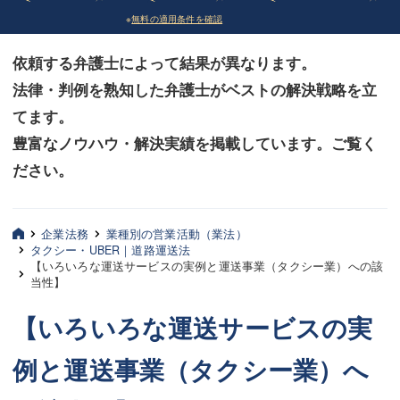
※
無料の適用条件を確認
債務整理
債務整理
依頼する弁護士によって結果が異なります。
法律相談など（その他）
法律相談など（その他）
法律・判例を熟知した弁護士がベストの解決戦略を立
お客様へ
お客様へ
てます。
みずほ中央の特長・実質編
みずほ中央の特長・実質編
豊富なノウハウ・解決実績を掲載しています。ご覧く
ださい。
みずほ中央の特長・形式編
みずほ中央の特長・形式編
弁護士紹介
弁護士紹介
企業法務
業種別の営業活動（業法）
タクシー・UBER｜道路運送法
三平 聡史
三平 聡史
【いろいろな運送サービスの実例と運送事業（タクシー業）への該
当性】
酒井 博之
酒井 博之
【いろいろな運送サービスの実
坂本 陽一
坂本 陽一
例と運送事業（タクシー業）へ
桶川 聡
桶川 聡