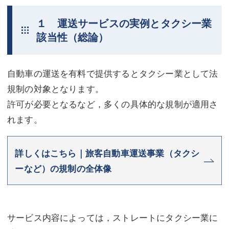
不動産登記
商業登記
１ 運送サービスの実例とタクシー業
該当性（総論）
商業登記
調査・書面作成
調査・書面作成
債務整理
自動車の運送を有料で提供するとタクシー業として法
マスコミ取材・実績
債務整理
規制の対象となります。
許可が必要となるなど，多くの具体的な規制が適用さ
マスコミ取材・実績
アクセス
れます。
アクセス
東京事務所 (新宿・四谷)
東京事務所 (新宿・四谷)
埼玉事務所 (さいたま市)
詳しくはこちら｜旅客自動車運送事業（タクシ
ーなど）の規制の全体像
埼玉事務所 (さいたま市)
川口事務所（埼玉県川口市）
お問い合せフォーム
川口事務所（埼玉県川口市）
サービス内容によっては，ストレートにタクシー業に