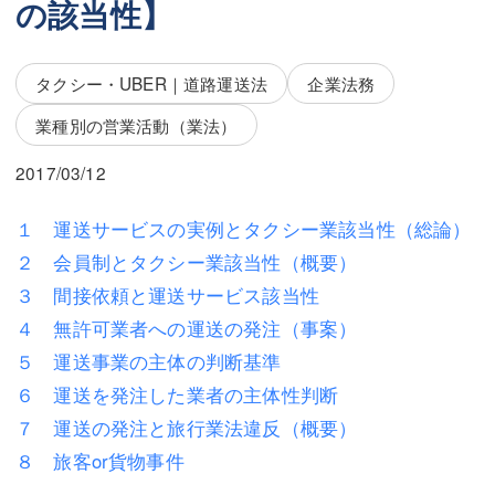
の該当性】
三平 隆史
三平 隆史
吉元 優仁
吉元 優仁
タクシー・UBER｜道路運送法
企業法務
弁護士費用
小川 祐
業種別の営業活動（業法）
弁護士費用
不動産
2017/03/12
不動産
相続・遺言
１ 運送サービスの実例とタクシー業該当性（総論）
相続・遺言
離婚（夫婦間トラブル）
２ 会員制とタクシー業該当性（概要）
離婚（夫婦間トラブル）
企業法務
３ 間接依頼と運送サービス該当性
４ 無許可業者への運送の発注（事案）
企業法務
労働問題（解雇，残業等）
５ 運送事業の主体の判断基準
労働問題（解雇，残業等）
刑事弁護
６ 運送を発注した業者の主体性判断
７ 運送の発注と旅行業法違反（概要）
刑事弁護
交通事故
８ 旅客or貨物事件
交通事故
不動産登記