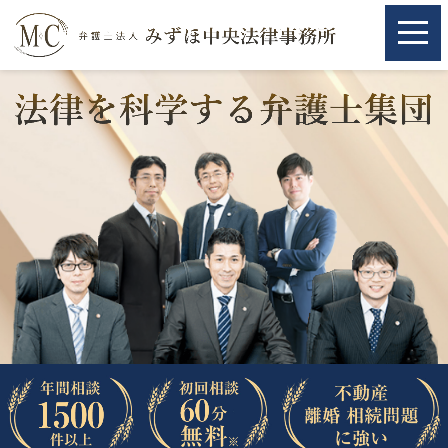
ホーム
ホーム
取扱分野
取扱分野
不動産
不動産
相続・遺言
相続・遺言
離婚（夫婦間トラブル）
離婚（夫婦間トラブル）
企業法務
企業法務
労働問題（解雇，残業等）
労働問題（解雇，残業等）
刑事弁護
刑事弁護
交通事故
交通事故