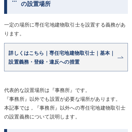
の設置場所
不動産登記
商業登記
商業登記
調査・書面作成
一定の場所に専任宅地建物取引士を設置する義務があ
ります。
調査・書面作成
債務整理
マスコミ取材・実績
債務整理
詳しくはこちら｜専任宅地建物取引士｜基本｜
マスコミ取材・実績
アクセス
設置義務・登録・違反への措置
アクセス
東京事務所 (新宿・四谷)
東京事務所 (新宿・四谷)
埼玉事務所 (さいたま市)
代表的な設置場所は『事務所』です。
埼玉事務所 (さいたま市)
川口事務所（埼玉県川口市）
『事務所』以外でも設置が必要な場所があります。
本記事では，『事務所』以外への専任宅地建物取引士
お問い合せフォーム
川口事務所（埼玉県川口市）
の設置義務について説明します。