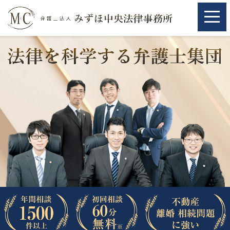
ホーム
ホーム
取扱分野
取扱分野
不動産
不動産
相続・遺言
相続・遺言
離婚（夫婦間トラブル）
離婚（夫婦間トラブル）
企業法務
企業法務
労働問題（解雇，残業等）
労働問題（解雇，残業等）
刑事弁護
刑事弁護
交通事故
交通事故