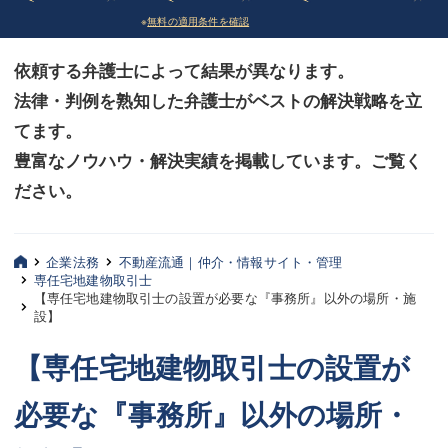
※
無料の適用条件を確認
債務整理
債務整理
依頼する弁護士によって結果が異なります。
法律相談など（その他）
法律相談など（その他）
法律・判例を熟知した弁護士がベストの解決戦略を立
お客様へ
お客様へ
てます。
みずほ中央の特長・実質編
みずほ中央の特長・実質編
豊富なノウハウ・解決実績を掲載しています。ご覧く
ださい。
みずほ中央の特長・形式編
みずほ中央の特長・形式編
弁護士紹介
弁護士紹介
企業法務
不動産流通｜仲介・情報サイト・管理
専任宅地建物取引士
三平 聡史
三平 聡史
【専任宅地建物取引士の設置が必要な『事務所』以外の場所・施
設】
酒井 博之
酒井 博之
【専任宅地建物取引士の設置が
坂本 陽一
坂本 陽一
必要な『事務所』以外の場所・
桶川 聡
桶川 聡