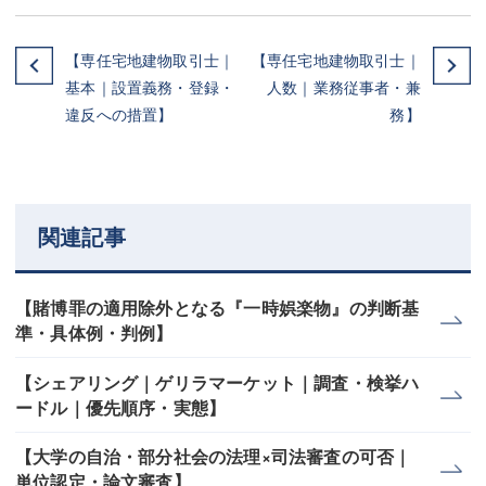
【専任宅地建物取引士｜
【専任宅地建物取引士｜
基本｜設置義務・登録・
人数｜業務従事者・兼
違反への措置】
務】
関連記事
【賭博罪の適用除外となる『一時娯楽物』の判断基
準・具体例・判例】
【シェアリング｜ゲリラマーケット｜調査・検挙ハ
ードル｜優先順序・実態】
【大学の自治・部分社会の法理×司法審査の可否｜
単位認定・論文審査】