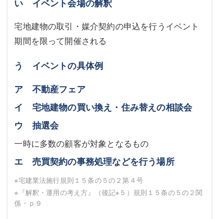
い イベント会場の解釈
宅地建物の取引・媒介契約の申込を行うイベント
期間を限って開催される
う イベントの具体例
ア 不動産フェア
イ 宅地建物の買い換え・住み替えの相談会
ウ 抽選会
一時に多数の顧客が対象となるもの
エ 売買契約の事務処理などを行う場所
※宅建業法施行規則１５条の５の２第４号
※『解釈・運用の考え方』（後記
※５
）規則１５条の５の２関
係・ｐ９