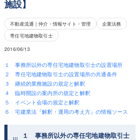
施設】
三平 隆史
三平 隆史
吉元 優仁
吉元 優仁
不動産流通｜仲介・情報サイト・管理
企業法務
弁護士費用
小川 祐
専任宅地建物取引士
弁護士費用
不動産
2016/06/13
不動産
相続・遺言
１ 事務所以外の専任宅地建物取引士の設置場所
相続・遺言
離婚（夫婦間トラブル）
２ 専任宅地建物取引士の設置場所の共通条件
離婚（夫婦間トラブル）
企業法務
３ 継続的業務施設の規定と解釈
４ 臨時開設の案内所の規定と解釈
企業法務
労働問題（解雇，残業等）
５ イベント会場の規定と解釈
労働問題（解雇，残業等）
刑事弁護
６ 宅建業法『解釈・運用の考え方』の情報ソース
刑事弁護
交通事故
１ 事務所以外の専任宅地建物取引士
交通事故
不動産登記