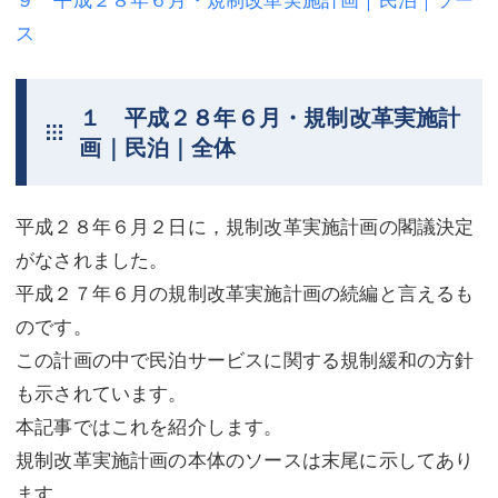
ス
不動産登記
商業登記
商業登記
調査・書面作成
１ 平成２８年６月・規制改革実施計
調査・書面作成
債務整理
画｜民泊｜全体
マスコミ取材・実績
債務整理
平成２８年６月２日に，規制改革実施計画の閣議決定
マスコミ取材・実績
アクセス
がなされました。
アクセス
東京事務所 (新宿・四谷)
平成２７年６月の規制改革実施計画の続編と言えるも
東京事務所 (新宿・四谷)
埼玉事務所 (さいたま市)
のです。
この計画の中で民泊サービスに関する規制緩和の方針
埼玉事務所 (さいたま市)
川口事務所（埼玉県川口市）
も示されています。
お問い合せフォーム
川口事務所（埼玉県川口市）
本記事ではこれを紹介します。
規制改革実施計画の本体のソースは末尾に示してあり
ます。