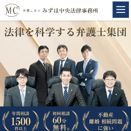
ホーム
ホーム
取扱分野
取扱分野
不動産
不動産
相続・遺言
相続・遺言
離婚（夫婦間トラブル）
離婚（夫婦間トラブル）
企業法務
企業法務
労働問題（解雇，残業等）
労働問題（解雇，残業等）
刑事弁護
刑事弁護
交通事故
交通事故