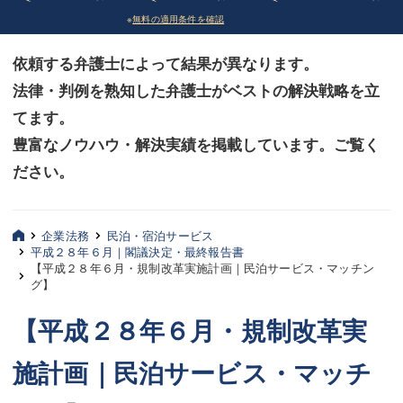
※
無料の適用条件を確認
債務整理
債務整理
依頼する弁護士によって結果が異なります。
法律相談など（その他）
法律相談など（その他）
法律・判例を熟知した弁護士がベストの解決戦略を立
お客様へ
お客様へ
てます。
みずほ中央の特長・実質編
みずほ中央の特長・実質編
豊富なノウハウ・解決実績を掲載しています。ご覧く
ださい。
みずほ中央の特長・形式編
みずほ中央の特長・形式編
弁護士紹介
弁護士紹介
企業法務
民泊・宿泊サービス
平成２８年６月｜閣議決定・最終報告書
三平 聡史
三平 聡史
【平成２８年６月・規制改革実施計画｜民泊サービス・マッチン
グ】
酒井 博之
酒井 博之
【平成２８年６月・規制改革実
坂本 陽一
坂本 陽一
施計画｜民泊サービス・マッチ
桶川 聡
桶川 聡