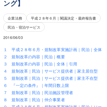
ング】
三平 隆史
三平 隆史
吉元 優仁
吉元 優仁
企業法務
平成２８年６月｜閣議決定・最終報告書
弁護士費用
小川 祐
民泊・宿泊サービス
弁護士費用
不動産
2016/06/03
不動産
相続・遺言
１ 平成２８年６月・規制改革実施計画｜民泊｜全体
相続・遺言
離婚（夫婦間トラブル）
２ 規制改革の内容｜民泊｜概要
離婚（夫婦間トラブル）
企業法務
３ 規制改革の内容｜民泊｜全体｜引用
４ 規制改革｜民泊｜サービス提供者｜家主居住型
企業法務
労働問題（解雇，残業等）
５ 規制改革｜民泊｜サービス提供者｜家主不在型
労働問題（解雇，残業等）
刑事弁護
６ 『一定の条件』｜年間日数上限
７ 規制改革｜民泊｜民泊施設管理者
刑事弁護
交通事故
８ 規制改革｜民泊｜仲介事業者
交通事故
不動産登記
９ 平成２８年６月・規制改革実施計画｜民泊｜ソー