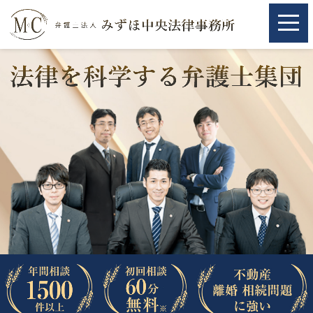
ホーム
ホーム
取扱分野
取扱分野
不動産
不動産
相続・遺言
相続・遺言
離婚（夫婦間トラブル）
離婚（夫婦間トラブル）
企業法務
企業法務
労働問題（解雇，残業等）
労働問題（解雇，残業等）
刑事弁護
刑事弁護
交通事故
交通事故