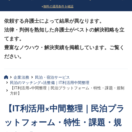
※
無料の適用条件を確認
債務整理
債務整理
依頼する弁護士によって結果が異なります。
法律相談など（その他）
法律相談など（その他）
法律・判例を熟知した弁護士がベストの解決戦略を立
お客様へ
お客様へ
てます。
みずほ中央の特長・実質編
みずほ中央の特長・実質編
豊富なノウハウ・解決実績を掲載しています。ご覧く
ださい。
みずほ中央の特長・形式編
みずほ中央の特長・形式編
弁護士紹介
弁護士紹介
企業法務
民泊・宿泊サービス
民泊のマッチング×法整備｜IT利活用中間整理
三平 聡史
三平 聡史
【IT利活用×中間整理｜民泊プラットフォーム・特性・課題・規制
方針】
酒井 博之
酒井 博之
【IT利活用×中間整理｜民泊プラ
坂本 陽一
坂本 陽一
ットフォーム・特性・課題・規
桶川 聡
桶川 聡