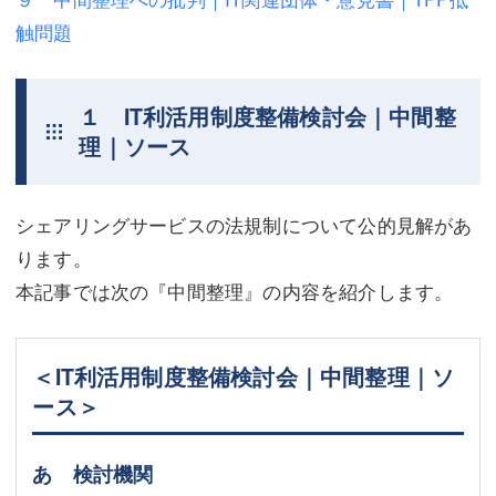
触問題
不動産登記
商業登記
商業登記
調査・書面作成
１ IT利活用制度整備検討会｜中間整
調査・書面作成
債務整理
理｜ソース
マスコミ取材・実績
債務整理
シェアリングサービスの法規制について公的見解があ
マスコミ取材・実績
アクセス
ります。
アクセス
東京事務所 (新宿・四谷)
本記事では次の『中間整理』の内容を紹介します。
東京事務所 (新宿・四谷)
埼玉事務所 (さいたま市)
埼玉事務所 (さいたま市)
川口事務所（埼玉県川口市）
＜IT利活用制度整備検討会｜中間整理｜ソ
ース＞
お問い合せフォーム
川口事務所（埼玉県川口市）
あ 検討機関