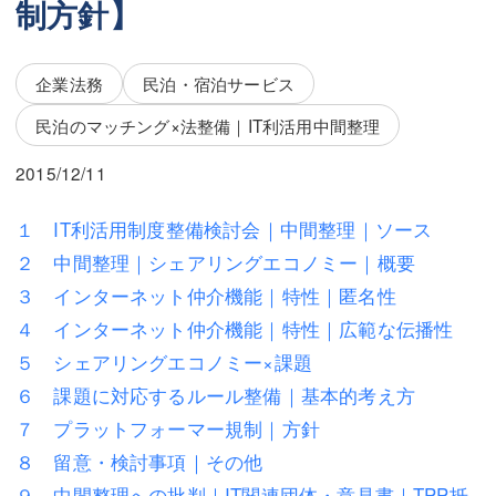
制方針】
三平 隆史
三平 隆史
吉元 優仁
吉元 優仁
企業法務
民泊・宿泊サービス
弁護士費用
小川 祐
民泊のマッチング×法整備｜IT利活用中間整理
弁護士費用
不動産
2015/12/11
不動産
相続・遺言
１ IT利活用制度整備検討会｜中間整理｜ソース
相続・遺言
離婚（夫婦間トラブル）
２ 中間整理｜シェアリングエコノミー｜概要
離婚（夫婦間トラブル）
企業法務
３ インターネット仲介機能｜特性｜匿名性
４ インターネット仲介機能｜特性｜広範な伝播性
企業法務
労働問題（解雇，残業等）
５ シェアリングエコノミー×課題
労働問題（解雇，残業等）
刑事弁護
６ 課題に対応するルール整備｜基本的考え方
７ プラットフォーマー規制｜方針
刑事弁護
交通事故
８ 留意・検討事項｜その他
交通事故
不動産登記
９ 中間整理への批判｜IT関連団体・意見書｜TPP抵