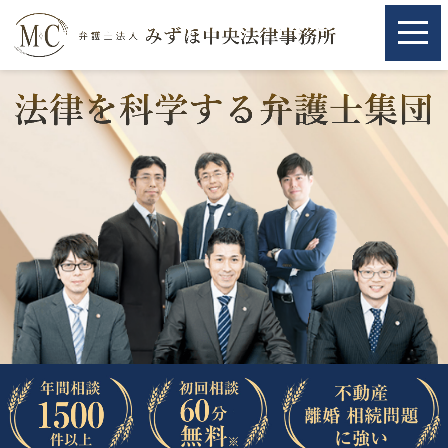
ホーム
ホーム
取扱分野
取扱分野
不動産
不動産
相続・遺言
相続・遺言
離婚（夫婦間トラブル）
離婚（夫婦間トラブル）
企業法務
企業法務
労働問題（解雇，残業等）
労働問題（解雇，残業等）
刑事弁護
刑事弁護
交通事故
交通事故