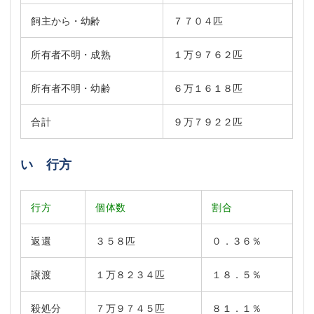
飼主から・幼齢
７７０４匹
所有者不明・成熟
１万９７６２匹
所有者不明・幼齢
６万１６１８匹
合計
９万７９２２匹
い 行方
行方
個体数
割合
返還
３５８匹
０．３６％
譲渡
１万８２３４匹
１８．５％
殺処分
７万９７４５匹
８１．１％