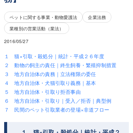
三平 隆史
三平 隆史
吉元 優仁
吉元 優仁
ペットに関する事業・動物愛護法
企業法務
弁護士費用
業種別の営業活動（業法）
小川 祐
弁護士費用
不動産
2016/05/27
不動産
相続・遺言
１ 猫×引取・殺処分｜統計・平成２６年度
２ 動物の飼主の責任｜終生飼養・繁殖抑制措置
相続・遺言
離婚（夫婦間トラブル）
３ 地方自治体の責務｜立法権限の委任
離婚（夫婦間トラブル）
企業法務
４ 地方自治体・犬猫引取り義務｜基本
５ 地方自治体・引取り拒否事由
企業法務
労働問題（解雇，残業等）
６ 地方自治体・引取り｜受入／拒否｜典型例
労働問題（解雇，残業等）
刑事弁護
７ 民間のペット引取業者の登場×非道フロー
刑事弁護
交通事故
交通事故
不動産登記
１ 猫×引取・殺処分｜統計・平成２