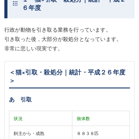
６年度
不動産登記
商業登記
商業登記
調査・書面作成
行政が動物を引き取る業務を行っています。
調査・書面作成
債務整理
引き取った後，大部分が殺処分となっています。
非常に悲しい現実です。
マスコミ取材・実績
債務整理
マスコミ取材・実績
アクセス
＜猫×引取・殺処分｜統計・平成２６年度
アクセス
東京事務所 (新宿・四谷)
＞
東京事務所 (新宿・四谷)
埼玉事務所 (さいたま市)
あ 引取
埼玉事務所 (さいたま市)
川口事務所（埼玉県川口市）
お問い合せフォーム
川口事務所（埼玉県川口市）
状況
個体数
飼主から・成熟
８８３８匹