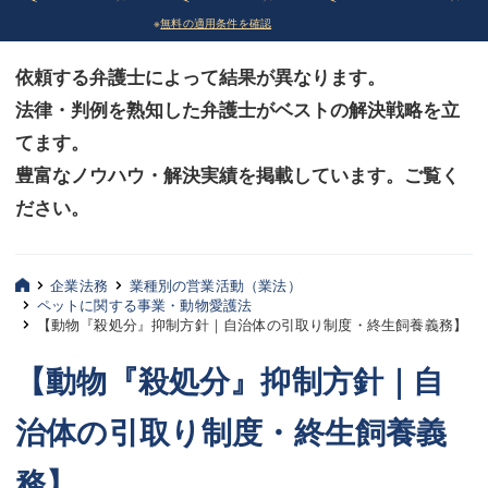
※
無料の適用条件を確認
債務整理
債務整理
依頼する弁護士によって結果が異なります。
法律相談など（その他）
法律相談など（その他）
法律・判例を熟知した弁護士がベストの解決戦略を立
お客様へ
お客様へ
てます。
みずほ中央の特長・実質編
みずほ中央の特長・実質編
豊富なノウハウ・解決実績を掲載しています。ご覧く
ださい。
みずほ中央の特長・形式編
みずほ中央の特長・形式編
弁護士紹介
弁護士紹介
企業法務
業種別の営業活動（業法）
ペットに関する事業・動物愛護法
三平 聡史
三平 聡史
【動物『殺処分』抑制方針｜自治体の引取り制度・終生飼養義務】
酒井 博之
酒井 博之
【動物『殺処分』抑制方針｜自
坂本 陽一
坂本 陽一
治体の引取り制度・終生飼養義
桶川 聡
桶川 聡
務】