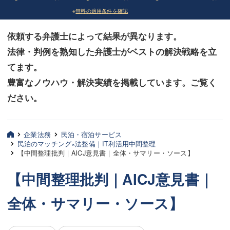
※
無料の適用条件を確認
債務整理
債務整理
依頼する弁護士によって結果が異なります。
法律相談など（その他）
法律相談など（その他）
法律・判例を熟知した弁護士がベストの解決戦略を立
お客様へ
お客様へ
てます。
みずほ中央の特長・実質編
みずほ中央の特長・実質編
豊富なノウハウ・解決実績を掲載しています。ご覧く
ださい。
みずほ中央の特長・形式編
みずほ中央の特長・形式編
弁護士紹介
弁護士紹介
企業法務
民泊・宿泊サービス
民泊のマッチング×法整備｜IT利活用中間整理
三平 聡史
三平 聡史
【中間整理批判｜AICJ意見書｜全体・サマリー・ソース】
酒井 博之
酒井 博之
【中間整理批判｜AICJ意見書｜
坂本 陽一
坂本 陽一
全体・サマリー・ソース】
桶川 聡
桶川 聡