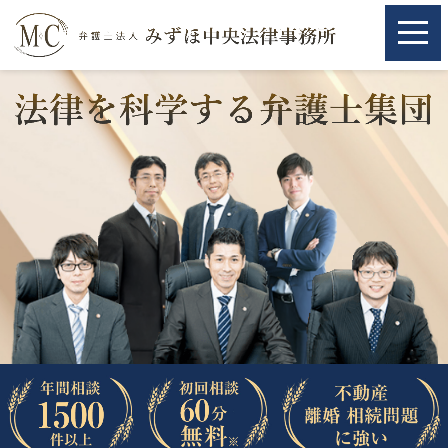
ホーム
ホーム
取扱分野
取扱分野
不動産
不動産
相続・遺言
相続・遺言
離婚（夫婦間トラブル）
離婚（夫婦間トラブル）
企業法務
企業法務
労働問題（解雇，残業等）
労働問題（解雇，残業等）
刑事弁護
刑事弁護
交通事故
交通事故