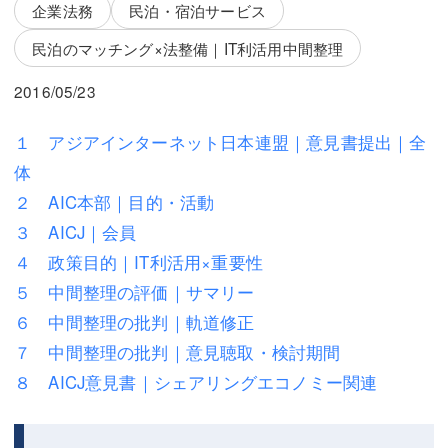
三平 隆史
三平 隆史
企業法務
民泊・宿泊サービス
民泊のマッチング×法整備｜IT利活用中間整理
吉元 優仁
吉元 優仁
2016/05/23
弁護士費用
小川 祐
弁護士費用
不動産
１ アジアインターネット日本連盟｜意見書提出｜全
体
不動産
相続・遺言
２ AIC本部｜目的・活動
相続・遺言
離婚（夫婦間トラブル）
３ AICJ｜会員
４ 政策目的｜IT利活用×重要性
離婚（夫婦間トラブル）
企業法務
５ 中間整理の評価｜サマリー
企業法務
労働問題（解雇，残業等）
６ 中間整理の批判｜軌道修正
７ 中間整理の批判｜意見聴取・検討期間
労働問題（解雇，残業等）
刑事弁護
８ AICJ意見書｜シェアリングエコノミー関連
刑事弁護
交通事故
交通事故
不動産登記