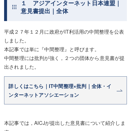
１ アジアインターネット日本連盟｜
不動産登記
商業登記
意見書提出｜全体
商業登記
調査・書面作成
平成２７年１２月に政府がIT利活用の中間整理を公表
調査・書面作成
債務整理
しました。
マスコミ取材・実績
債務整理
本記事では単に『中間整理』と呼びます。
中間整理には批判が強く，２つの団体から意見書が提
マスコミ取材・実績
アクセス
出されました。
アクセス
東京事務所 (新宿・四谷)
東京事務所 (新宿・四谷)
埼玉事務所 (さいたま市)
詳しくはこちら｜IT中間整理×批判｜全体・イ
ンターネットアソシエーション
埼玉事務所 (さいたま市)
川口事務所（埼玉県川口市）
お問い合せフォーム
川口事務所（埼玉県川口市）
本記事では，AICJが提出した意見書について紹介しま