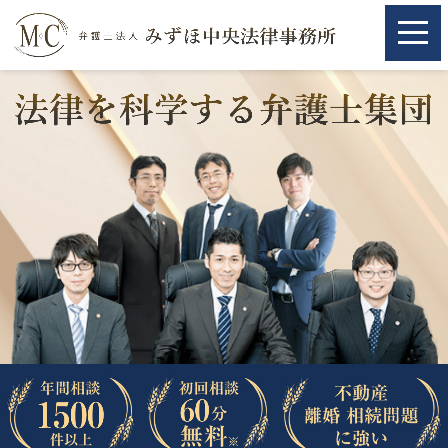
ホーム
ホーム
取扱分野
取扱分野
不動産
不動産
相続・遺言
相続・遺言
離婚（夫婦間トラブル）
離婚（夫婦間トラブル）
企業法務
企業法務
労働問題（解雇，残業等）
労働問題（解雇，残業等）
刑事弁護
刑事弁護
交通事故
交通事故