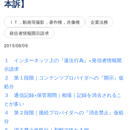
本訴】
三平 隆史
三平 隆史
吉元 優仁
吉元 優仁
ＩＴ，動画等撮影，著作権，肖像権
企業法務
弁護士費用
小川 祐
発信者情報開示請求
弁護士費用
不動産
2015/08/09
不動産
相続・遺言
１ インターネッツ上の『違法行為』×発信者情報開
相続・遺言
離婚（夫婦間トラブル）
示請求
離婚（夫婦間トラブル）
企業法務
２ 第１段階｜コンテンツプロバイダへの『開示』仮
処分
企業法務
労働問題（解雇，残業等）
３ 通信記録×保管期間｜相場｜記録を消去されるこ
労働問題（解雇，残業等）
刑事弁護
とが多い
４ 第２段階｜接続プロバイダへの『消去禁止』仮処
刑事弁護
交通事故
分
交通事故
不動産登記
５ 消去禁止仮処分｜和解で終わる例