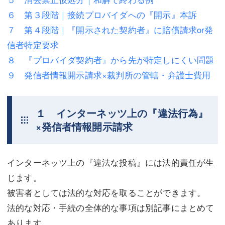
６ 第３段階｜接続プロバイダへの『開示』本訴
不動産登記
商業登記
７ 第４段階｜『開示された契約者』に賠償請求or発
商業登記
調査・書面作成
信者特定要求
８ 『プロバイダ契約者』から先が特定しにくい問題
調査・書面作成
債務整理
９ 発信者情報開示請求×裁判所の管轄・弁護士費用
マスコミ取材・実績
債務整理
マスコミ取材・実績
アクセス
１ インターネッツ上の『違法行為』
アクセス
東京事務所 (新宿・四谷)
×発信者情報開示請求
東京事務所 (新宿・四谷)
埼玉事務所 (さいたま市)
インターネッツ上の『違法な投稿』には法的責任が生
埼玉事務所 (さいたま市)
川口事務所（埼玉県川口市）
じます。
お問い合せフォーム
川口事務所（埼玉県川口市）
被害者としては法的な対応を取ることができます。
法的な対応・手続の全体的な事項は別記事にまとめて
あります。