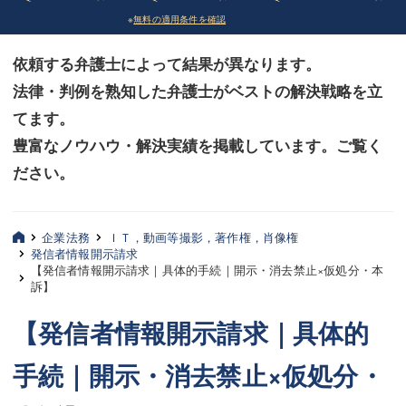
※
無料の適用条件を確認
債務整理
債務整理
依頼する弁護士によって結果が異なります。
法律相談など（その他）
法律相談など（その他）
法律・判例を熟知した弁護士がベストの解決戦略を立
お客様へ
お客様へ
てます。
みずほ中央の特長・実質編
みずほ中央の特長・実質編
豊富なノウハウ・解決実績を掲載しています。ご覧く
ださい。
みずほ中央の特長・形式編
みずほ中央の特長・形式編
弁護士紹介
弁護士紹介
企業法務
ＩＴ，動画等撮影，著作権，肖像権
発信者情報開示請求
三平 聡史
三平 聡史
【発信者情報開示請求｜具体的手続｜開示・消去禁止×仮処分・本
訴】
酒井 博之
酒井 博之
【発信者情報開示請求｜具体的
坂本 陽一
坂本 陽一
手続｜開示・消去禁止×仮処分・
桶川 聡
桶川 聡