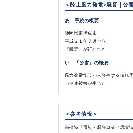
＜陸上風力発電×騒音｜公
あ 手続の概要
静岡県東伊豆市
平成２１年７月申立
『裁定』が行われた
い 『公害』の概要
風力発電施設から発生する超低
→健康被害が生じた
＜参考情報＞
高橋滋『震災・原発事故と環境