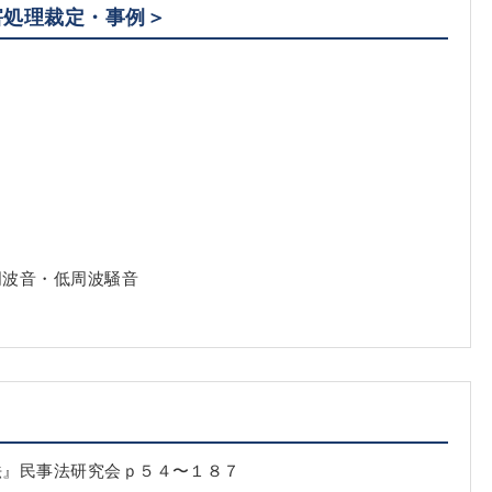
害処理裁定・事例＞
周波音・低周波騒音
法』民事法研究会ｐ５４〜１８７