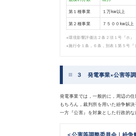
第１種事業
１万kw以上
第２種事業
７５００kw以上
※環境影響評価法２条２項１号『ホ』
※施行令１条，６条，別表１第５号『
３ 発電事業×公害等
発電事業では，一般的に，周辺の住
もちろん，裁判所を用いた紛争解決
一方『公害』を対象とした行政的な
＜公害等調整委員会｜紛争