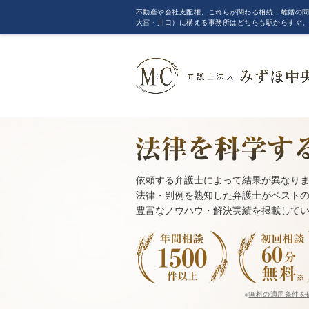
不動産や会社支配権、これらが関わる相続・離婚の問
大宮・川口）に構える事務所はどちらも駅からすぐ
依頼する弁護士によって結果が異なり
法律・判例を熟知した弁護士がベスト
豊富なノウハウ・解決実績を掲載して
※
無料の適用条件を