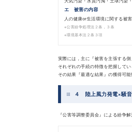
大気汚染・水質汚濁・土壌汚染
エ 被害の内容
人の健康or生活環境に関する被
※公害紛争処理法２条，３条
※環境基本法２条３項
実際には，主に『被害を主張する側
それぞれの手続の特徴を把握してい
その結果『最適な結果』の獲得可能
４ 陸上風力発電×騒
『公害等調整委員会』による紛争解