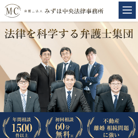
ホーム
ホーム
取扱分野
取扱分野
不動産
不動産
相続・遺言
相続・遺言
離婚（夫婦間トラブル）
離婚（夫婦間トラブル）
企業法務
企業法務
労働問題（解雇，残業等）
労働問題（解雇，残業等）
刑事弁護
刑事弁護
交通事故
交通事故