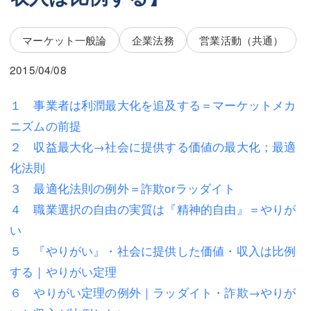
三平 隆史
三平 隆史
吉元 優仁
吉元 優仁
マーケット一般論
企業法務
営業活動（共通）
弁護士費用
小川 祐
2015/04/08
弁護士費用
不動産
１ 事業者は利潤最大化を追及する＝マーケットメカ
不動産
相続・遺言
ニズムの前提
２ 収益最大化→社会に提供する価値の最大化；最適
相続・遺言
離婚（夫婦間トラブル）
化法則
離婚（夫婦間トラブル）
企業法務
３ 最適化法則の例外＝詐欺orラッダイト
４ 職業選択の自由の実質は『精神的自由』＝やりが
企業法務
労働問題（解雇，残業等）
い
労働問題（解雇，残業等）
刑事弁護
５ 『やりがい』・社会に提供した価値・収入は比例
する｜やりがい定理
刑事弁護
交通事故
６ やりがい定理の例外｜ラッダイト・詐欺→やりが
交通事故
不動産登記