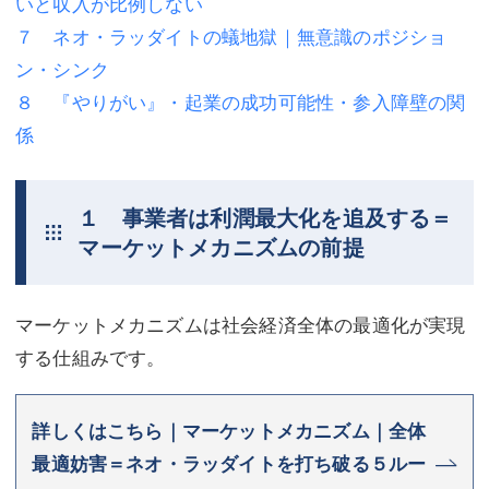
いと収入が比例しない
７ ネオ・ラッダイトの蟻地獄｜無意識のポジショ
不動産登記
商業登記
ン・シンク
商業登記
調査・書面作成
８ 『やりがい』・起業の成功可能性・参入障壁の関
調査・書面作成
債務整理
係
マスコミ取材・実績
債務整理
１ 事業者は利潤最大化を追及する＝
マスコミ取材・実績
アクセス
マーケットメカニズムの前提
アクセス
東京事務所 (新宿・四谷)
東京事務所 (新宿・四谷)
埼玉事務所 (さいたま市)
マーケットメカニズムは社会経済全体の最適化が実現
する仕組みです。
埼玉事務所 (さいたま市)
川口事務所（埼玉県川口市）
お問い合せフォーム
川口事務所（埼玉県川口市）
詳しくはこちら｜マーケットメカニズム｜全体
最適妨害＝ネオ・ラッダイトを打ち破る５ルー