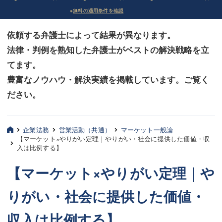
※
無料の適用条件を確認
債務整理
債務整理
依頼する弁護士によって結果が異なります。
法律相談など（その他）
法律相談など（その他）
法律・判例を熟知した弁護士がベストの解決戦略を立
お客様へ
お客様へ
てます。
みずほ中央の特長・実質編
みずほ中央の特長・実質編
豊富なノウハウ・解決実績を掲載しています。ご覧く
ださい。
みずほ中央の特長・形式編
みずほ中央の特長・形式編
弁護士紹介
弁護士紹介
企業法務
営業活動（共通）
マーケット一般論
【マーケット×やりがい定理｜やりがい・社会に提供した価値・収
三平 聡史
三平 聡史
入は比例する】
酒井 博之
酒井 博之
【マーケット×やりがい定理｜や
坂本 陽一
坂本 陽一
りがい・社会に提供した価値・
桶川 聡
桶川 聡
収入は比例する】