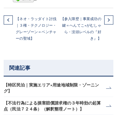
【ネオ・ラッダイト討伐
【参入障壁｜事業成功の
｜３権・テクノロジー・
鍵＝へんてこ×がむしゃ
グレーゾーン＝ベンチャ
ら・没頭レベルの『好
ーの聖域】
き』】
関連記事
【特区民泊｜実施エリア×用途地域制限・ゾーニン
グ】
【不法行為による損害賠償請求権の３年時効の起算
点（民法７２４条）（解釈整理ノート）】