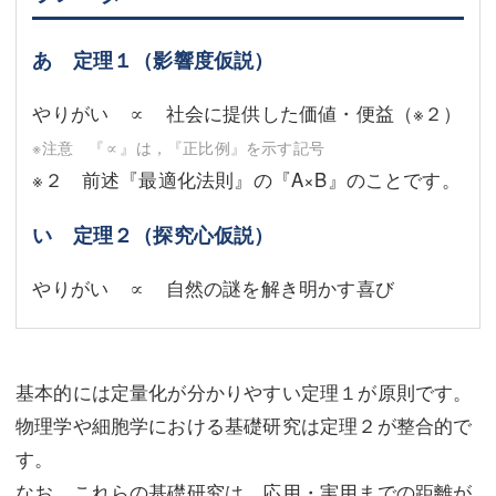
あ 定理１（影響度仮説）
やりがい ∝ 社会に提供した価値・便益
（※２）
※注意 『∝』は，『正比例』を示す記号
※２ 前述『最適化法則』の『A×B』のことです。
い 定理２（探究心仮説）
やりがい ∝ 自然の謎を解き明かす喜び
基本的には定量化が分かりやすい定理１が原則です。
物理学や細胞学における基礎研究は定理２が整合的で
す。
なお，これらの基礎研究は，応用・実用までの距離が