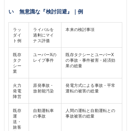
い 無意識な『検討回避』｜例
ラッ
ライバルを
本来の検討事項
ダイ
過剰にマイ
ト例
ナス評価
既存
ユーバーXの
既存タクシーとユーバーX
タク
レイプ事件
の事故・事件被害・経済効
シー
果の総量
業
火力
原発事故・
発電方式による事故・平常
発電
放射能汚染
運転の被害の総量
陣営
既存
自動運転車
人間の運転と自動運転との
運
の事故
事故被害の総量
送・
旅客