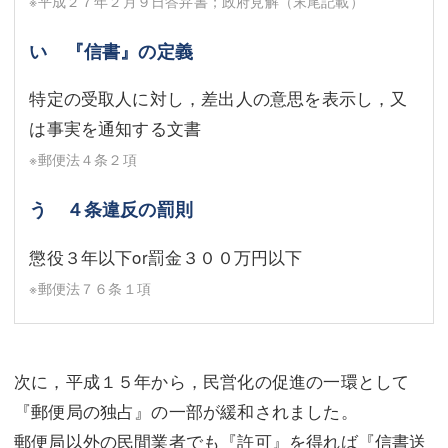
※平成２７年２月９日答弁書；政府見解（末尾記載）
い 『信書』の定義
特定の受取人に対し，差出人の意思を表示し，又
は事実を通知する文書
※郵便法４条２項
う ４条違反の罰則
懲役３年以下or罰金３００万円以下
※郵便法７６条１項
次に，平成１５年から，民営化の促進の一環として
『郵便局の独占』の一部が緩和されました。
郵便局以外の民間業者でも『許可』を得れば『信書送