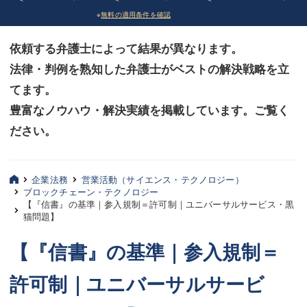
※
無料の適用条件を確認
債務整理
債務整理
依頼する弁護士によって結果が異なります。
法律相談など（その他）
法律相談など（その他）
法律・判例を熟知した弁護士がベストの解決戦略を立
お客様へ
お客様へ
てます。
みずほ中央の特長・実質編
みずほ中央の特長・実質編
豊富なノウハウ・解決実績を掲載しています。ご覧く
ださい。
みずほ中央の特長・形式編
みずほ中央の特長・形式編
弁護士紹介
弁護士紹介
企業法務
営業活動（サイエンス・テクノロジー）
ブロックチェーン・テクノロジー
三平 聡史
三平 聡史
【『信書』の基準｜参入規制＝許可制｜ユニバーサルサービス・黒
猫問題】
酒井 博之
酒井 博之
【『信書』の基準｜参入規制＝
坂本 陽一
坂本 陽一
許可制｜ユニバーサルサービ
桶川 聡
桶川 聡