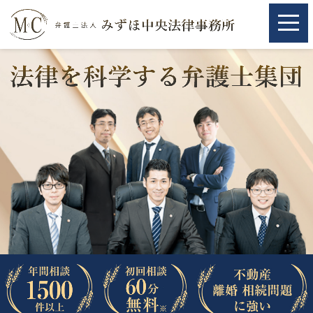
ホーム
ホーム
取扱分野
取扱分野
不動産
不動産
相続・遺言
相続・遺言
離婚（夫婦間トラブル）
離婚（夫婦間トラブル）
企業法務
企業法務
労働問題（解雇，残業等）
労働問題（解雇，残業等）
刑事弁護
刑事弁護
交通事故
交通事故