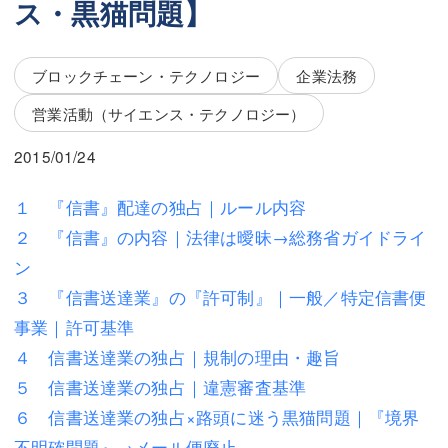
ス・黒猫問題】
三平 隆史
三平 隆史
吉元 優仁
吉元 優仁
ブロックチェーン・テクノロジー
企業法務
弁護士費用
小川 祐
営業活動（サイエンス・テクノロジー）
弁護士費用
不動産
2015/01/24
不動産
相続・遺言
１ 『信書』配達の独占｜ルール内容
相続・遺言
離婚（夫婦間トラブル）
２ 『信書』の内容｜法律は曖昧→総務省ガイドライ
離婚（夫婦間トラブル）
企業法務
ン
３ 『信書送達業』の『許可制』｜一般／特定信書便
企業法務
労働問題（解雇，残業等）
事業｜許可基準
労働問題（解雇，残業等）
刑事弁護
４ 信書送達業の独占｜規制の理由・趣旨
５ 信書送達業の独占｜違憲審査基準
刑事弁護
交通事故
６ 信書送達業の独占×路頭に迷う黒猫問題｜『境界
交通事故
不動産登記
不明確問題』→メール便廃止