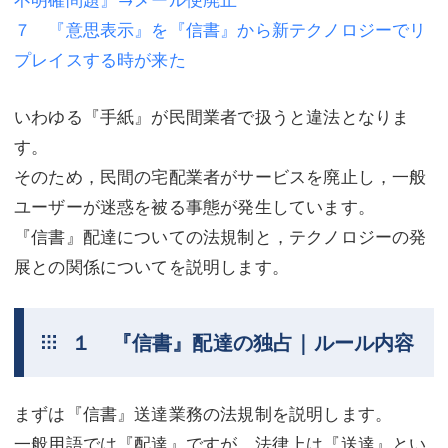
７ 『意思表示』を『信書』から新テクノロジーでリ
不動産登記
商業登記
プレイスする時が来た
商業登記
調査・書面作成
いわゆる『手紙』が民間業者で扱うと違法となりま
調査・書面作成
債務整理
す。
マスコミ取材・実績
債務整理
そのため，民間の宅配業者がサービスを廃止し，一般
マスコミ取材・実績
アクセス
ユーザーが迷惑を被る事態が発生しています。
『信書』配達についての法規制と，テクノロジーの発
アクセス
東京事務所 (新宿・四谷)
展との関係についてを説明します。
東京事務所 (新宿・四谷)
埼玉事務所 (さいたま市)
埼玉事務所 (さいたま市)
川口事務所（埼玉県川口市）
１ 『信書』配達の独占｜ルール内容
お問い合せフォーム
川口事務所（埼玉県川口市）
まずは『信書』送達業務の法規制を説明します。
一般用語では『配達』ですが，法律上は『送達』とい