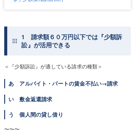
不動産登記
商業登記
商業登記
調査・書面作成
調査・書面作成
債務整理
1 請求額６０万円以下では『少額訴
訟』が活用できる
マスコミ取材・実績
債務整理
マスコミ取材・実績
アクセス
＜『少額訴訟』が適している請求の種類＞
アクセス
東京事務所 (新宿・四谷)
あ アルバイト・パートの賃金不払い→請求
東京事務所 (新宿・四谷)
埼玉事務所 (さいたま市)
い 敷金返還請求
埼玉事務所 (さいたま市)
川口事務所（埼玉県川口市）
お問い合せフォーム
川口事務所（埼玉県川口市）
う 個人間の貸し借り
〜〜〜