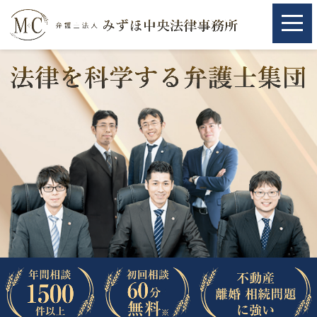
ホーム
ホーム
取扱分野
取扱分野
不動産
不動産
相続・遺言
相続・遺言
離婚（夫婦間トラブル）
離婚（夫婦間トラブル）
企業法務
企業法務
労働問題（解雇，残業等）
労働問題（解雇，残業等）
刑事弁護
刑事弁護
交通事故
交通事故