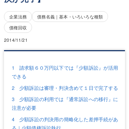
三平 隆史
三平 隆史
吉元 優仁
吉元 優仁
企業法務
債務名義｜基本・いろいろな種類
弁護士費用
債権回収
小川 祐
弁護士費用
不動産
2014/11/21
不動産
相続・遺言
相続・遺言
離婚（夫婦間トラブル）
1 請求額６０万円以下では『少額訴訟』が活用
できる
離婚（夫婦間トラブル）
企業法務
2 少額訴訟は審理・判決含めて１日で完了する
企業法務
労働問題（解雇，残業等）
3 少額訴訟の利用では『通常訴訟への移行』に
労働問題（解雇，残業等）
刑事弁護
注意が必要
刑事弁護
交通事故
4 少額訴訟の判決用の簡略化した差押手続があ
交通事故
不動産登記
る｜少額債権訴訟執行