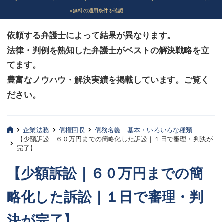
※
無料の適用条件を確認
債務整理
債務整理
依頼する弁護士によって結果が異なります。
法律相談など（その他）
法律相談など（その他）
法律・判例を熟知した弁護士がベストの解決戦略を立
お客様へ
お客様へ
てます。
みずほ中央の特長・実質編
みずほ中央の特長・実質編
豊富なノウハウ・解決実績を掲載しています。ご覧く
ださい。
みずほ中央の特長・形式編
みずほ中央の特長・形式編
弁護士紹介
弁護士紹介
企業法務
債権回収
債務名義｜基本・いろいろな種類
【少額訴訟｜６０万円までの簡略化した訴訟｜１日で審理・判決が
三平 聡史
三平 聡史
完了】
酒井 博之
酒井 博之
【少額訴訟｜６０万円までの簡
坂本 陽一
坂本 陽一
略化した訴訟｜１日で審理・判
桶川 聡
桶川 聡
決が完了】